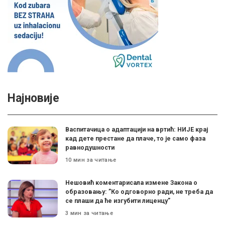
Најновије
Васпитачица о адаптацији на вртић: НИЈЕ крај
кад дете престане да плаче, то је само фаза
равнодушности
10 мин за читање
Нешовић коментарисала измене Закона о
образовању: ”Ко одговорно ради, не треба да
се плаши да ће изгубити лиценцу”
3 мин за читање