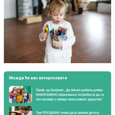
Можда ће вас интересовати
Проф. др Бројчин: „Да бисмо добили добро
ИНКЛУЗИВНО образовање потребно је да се
оно развија у оквиру инклузивног друштва“
Три ПОУЗДАНА знака да је вашем детету