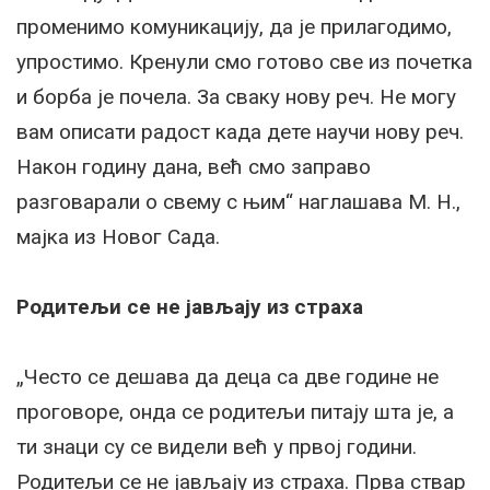
променимо комуникацију, да је прилагодимо,
упростимо. Кренули смо готово све из почетка
и борба је почела. За сваку нову реч. Не могу
вам описати радост када дете научи нову реч.
Након годину дана, већ смо заправо
разговарали о свему с њим“ наглашава М. Н.,
мајка из Новог Сада.
Родитељи се не јављају из страха
„Често се дешава да деца са две године не
проговоре, онда се родитељи питају шта је, а
ти знаци су се видели већ у првој години.
Родитељи се не јављају из страха. Прва ствар