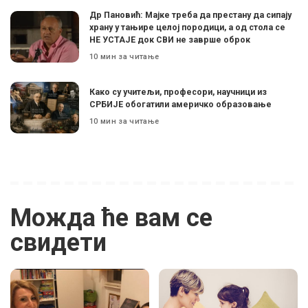
Др Пановић: Мајке треба да престану да сипају
храну у тањире целој породици, а од стола се
НЕ УСТАЈЕ док СВИ не заврше оброк
10 мин за читање
Како су учитељи, професори, научници из
СРБИЈЕ обогатили америчко образовање
10 мин за читање
Можда ће вам се
свидети