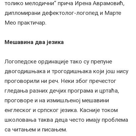
толико мелодични“ прича Ирена Аврамовић,
дипломирани дефектолог-логопед и Марте
Мео практичар.
Мешавина два језика
Логопедске ординације тако су препуне
двогодишњака и трогодишњака који још нису
проговорили ни реч. Неки због пречестог
гледања разних дечјих програма и цртаћа,
проговоре и на измишљеној мешавини
енглеског и српског језика. Касније током
школовања таква деца често имају проблема
са читањем и писањем.