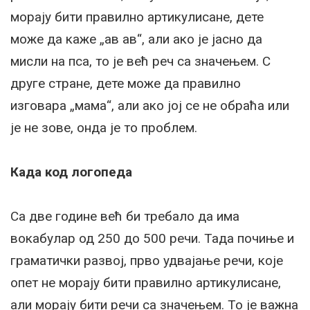
морају бити правилно артикулисане, дете
може да каже „ав ав“, али ако је јасно да
мисли на пса, то је већ реч са значењем. С
друге стране, дете може да правилно
изговара „мама“, али ако јој се не обраћа или
је не зове, онда је то проблем.
Када код логопеда
Са две године већ би требало да има
вокабулар од 250 до 500 речи. Тада почиње и
граматички развој, прво удвајање речи, које
опет не морају бити правилно артикулисане,
али морају бити речи са значењем. То је важна