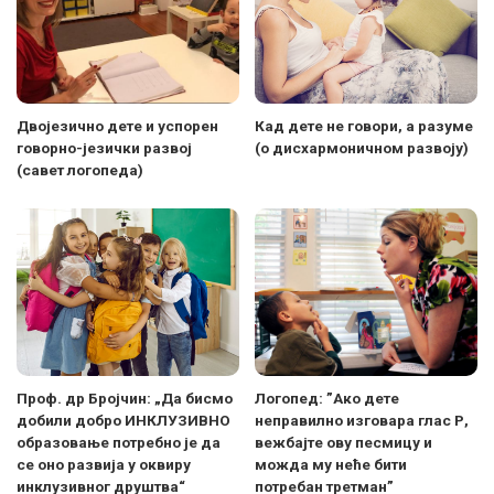
Двојезично дете и успорен
Кад дете не говори, а разуме
говорно-језички развој
(о дисхармоничном развоју)
(савет логопеда)
Проф. др Бројчин: „Да бисмо
Логопед: ”Ако дете
добили добро ИНКЛУЗИВНО
неправилно изговара глас Р,
образовање потребно је да
вежбајте ову песмицу и
се оно развија у оквиру
можда му неће бити
инклузивног друштва“
потребан третман”