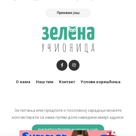
Прикажи још
О нама
Наш тим
Контакт
Услови коришћења
За питања или предлоге о пословној сарадњи можете
контактирати са нама путем доле наведене имејл адресе:
marketing@zelenaucionica.com
×