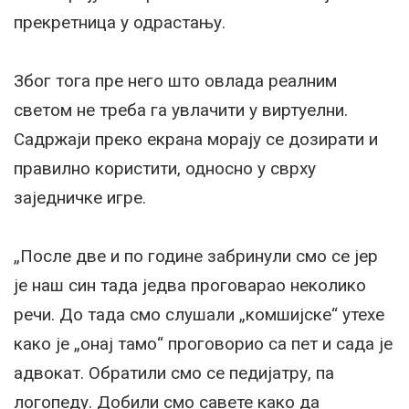
прекретница у одрастању.
Због тога пре него што овлада реалним
светом не треба га увлачити у виртуелни.
Садржаји преко екрана морају се дозирати и
правилно користити, односно у сврху
заједничке игре.
„После две и по године забринули смо се јер
је наш син тада једва проговарао неколико
речи. До тада смо слушали „комшијске“ утехе
како је „онај тамо“ проговорио са пет и сада је
адвокат. Обратили смо се педијатру, па
логопеду. Добили смо савете како да