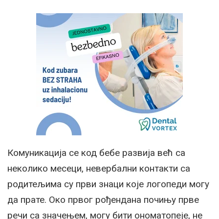
Комуникација се код бебе развија већ са
неколико месеци, невербални контакти са
родитељима су први знаци које логопеди могу
да прате. Око првог рођендана почињу прве
речи са значењем, могу бити ономатопеје, не