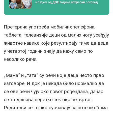
млађем од ДВЕ године потребан логопед
Претерана употреба мобилних телефона,
таблета, телевизије деци од малих ногу усађују
животне навике које резултирају тиме да деца
у четвртој години знају да кажу само по
неколико речи.
„Мама“ и „тата“ су речи које деца често прво
изговоре. И док је некада било нормално да
се ове речи чују око првог рођендана, данас
се то дешава неретко тек око четвртог.
Родитељи се тешко суочавају са потешкоћама