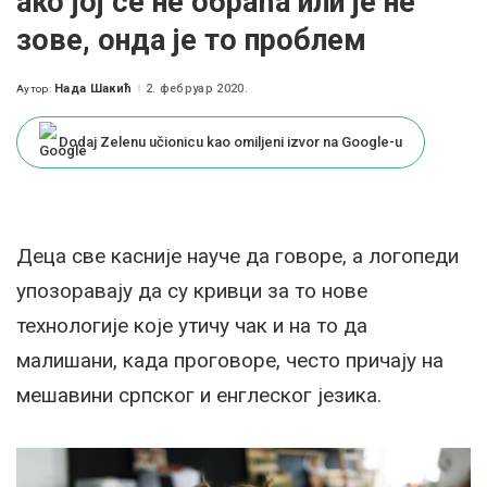
ако јој се не обраћа или је не
зове, онда је то проблем
Нада Шакић
2. фебруар 2020.
Аутор:
Posted
by
Dodaj Zelenu učionicu kao omiljeni izvor na Google-u
Деца све касније науче да говоре, а логопеди
упозоравају да су кривци за то нове
технологије које утичу чак и на то да
малишани, када проговоре, често причају на
мешавини српског и енглеског језика.