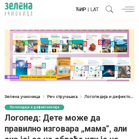
ЋИР
|
LAT
Зелена учионица
Реч стручњака
Логопедија и дефектологија
Логопедија и дефектологија
Логопед: Дете може да
правилно изговара „мама“, али