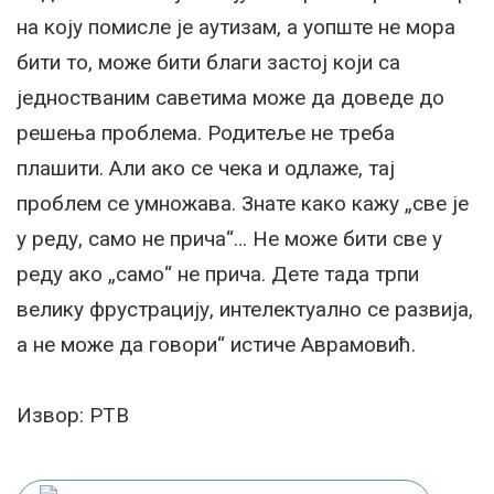
на коју помисле је аутизам, а уопште не мора
бити то, може бити благи застој који са
једностваним саветима може да доведе до
решења проблема. Родитеље не треба
плашити. Али ако се чека и одлаже, тај
проблем се умножава. Знате како кажу „све је
у реду, само не прича“… Не може бити све у
реду ако „само“ не прича. Дете тада трпи
велику фрустрацију, интелектуално се развија,
а не може да говори“ истиче Аврамовић.
Извор: РТВ