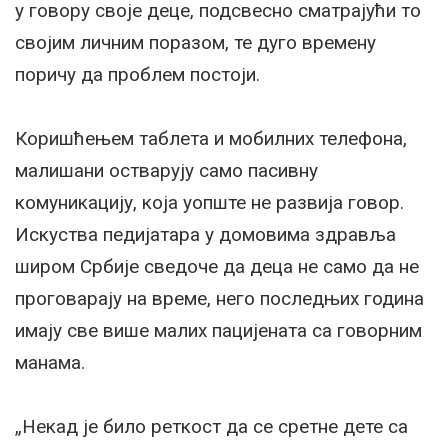
у говору своје деце, подсвесно сматрајући то
својим личним поразом, те дуго времену
поричу да проблем постоји.
Коришћењем таблета и мобилних телефона,
малишани остварују само пасивну
комуникацију, која уопште не развија говор.
Искуства педијатара у домовима здравља
широм Србије сведоче да деца не само да не
проговарају на време, него последњих година
имају све више малих пацијената са говорним
манама.
„Некад је било реткост да се сретне дете са