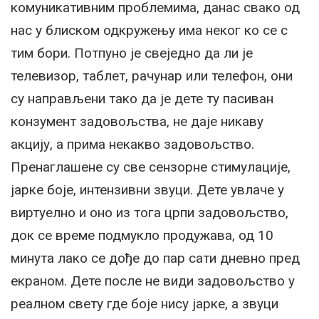
комуникативним проблемима, данас свако од
нас у блиском одкружењу има неког ко се с
тим бори. Потпуно је свеједно да ли је
телевизор, таблет, рачунар или телефон, они
су направљени тако да је дете ту пасиван
конзумент задовољства, не даје никаву
акцију, а прима некакво задовољство.
Пренаглашене су све сензорне стимулације,
јарке боје, интензивни звуци. Дете увлаче у
виртуелно и оно из тога црпи задовољство,
док се време подмукло продужава, од 10
минута лако се дође до пар сати дневно пред
екраном. Дете после не види задовољство у
реалном свету где боје нису јарке, а звуци