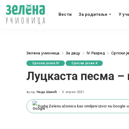
Вести
За родитеље
У уч
Зелена учионица
За децу
IV Разред
Српски је
Српски језик IV
Српски језик 4
Луцкаста песма – 
Нада Шакић
5. април 2021.
Аутор:
Posted
by
Dodaj Zelenu učionicu kao omiljeni izvor na Google-u