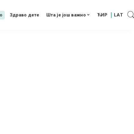
о
Здраво дете
Шта је још важно