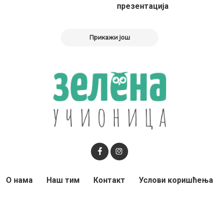
презентација
Прикажи још
О нама
Наш тим
Контакт
Услови коришћења