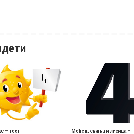
идети
е – тест
Meђед, свиња и лисица –