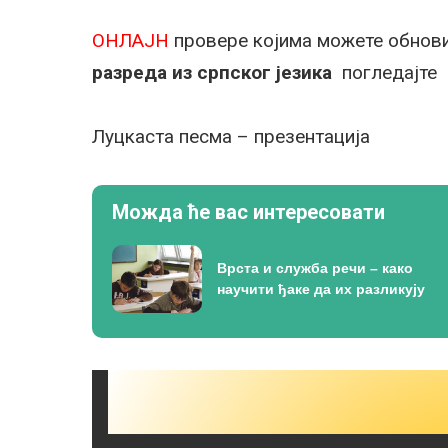
ОНЛАЈН
провере којима можете обнови
разреда из српског језика
погледајт
Луцкаста песма – презентација
Можда ће вас интересовати
Врста и служба речи – како
научити ђаке да их разликују