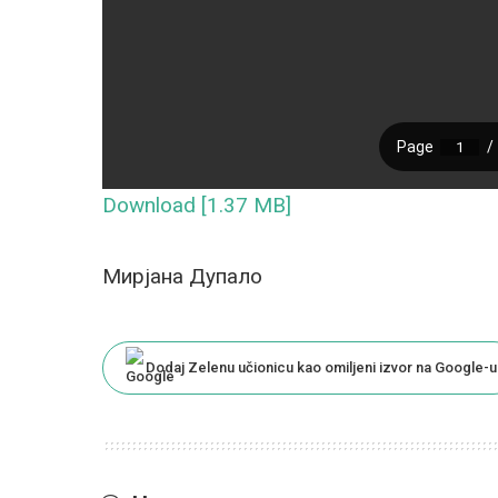
Download [1.37 MB]
Мирјана Дупало
Dodaj Zelenu učionicu kao omiljeni izvor na Google-u