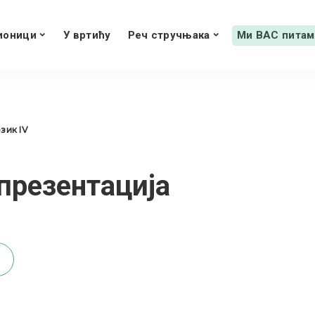
ионици
У вртићу
Реч стручњака
Ми ВАС питам
зик IV
презентација