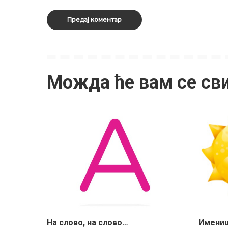
Можда ће вам се св
На слово, на слово…
Имениц