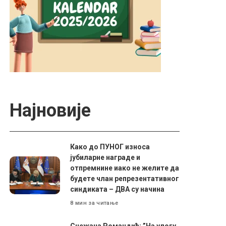
Најновије
Како до ПУНОГ износа
јубиларне награде и
отпремнине иако не желите да
будете члан репрезентативног
синдиката – ДВА су начина
8 мин за читање