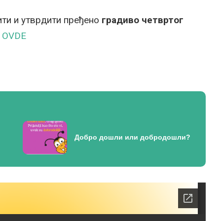
ти и утврдити пређено
градиво четвртог
е
OVDE
Добро дошли или добродошли?