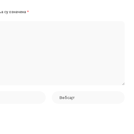
а су означена
*