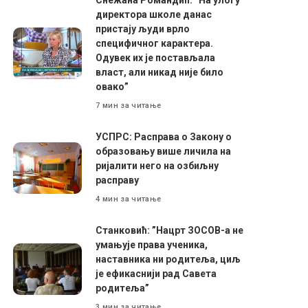
Снежана Романдић: ”На улогу
директора школе данас
пристају људи врло
специфичног карактера.
Одувек их је постављала
власт, али никад није било
овако”
7 мин за читање
УСПРС: Расправа о Закону о
образовању више личила на
ријалити него на озбиљну
расправу
4 мин за читање
Станковић: ”Нацрт ЗОСОВ-а не
умањује права ученика,
наставника ни родитеља, циљ
је ефикаснији рад Савета
родитеља”
3 мин за читање