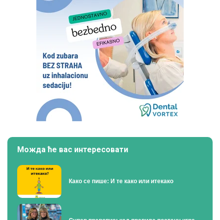
Можда ће вас интересовати
Како се пише: И те како или итекако