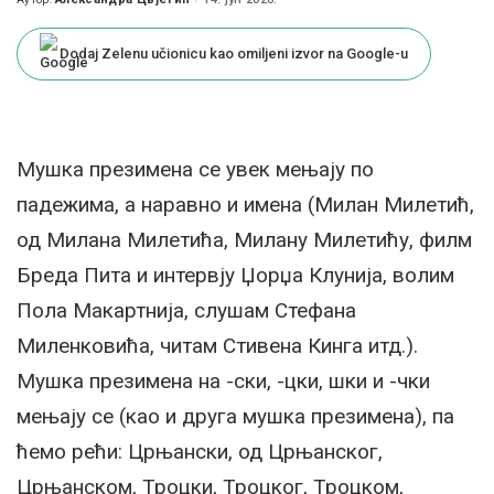
Posted
by
Dodaj Zelenu učionicu kao omiljeni izvor na Google-u
Мушка презимена се увек мењају по
падежима, а наравно и имена (Милан Милетић,
од Милана Милетића, Милану Милетићу, филм
Бреда Пита и интервју Џорџа Клунија, волим
Пола Макартнија, слушам Стефана
Миленковића, читам Стивена Кинга итд.).
Мушка презимена на -ски, -цки, шки и -чки
мењају се (као и друга мушка презимена), па
ћемо рећи: Црњански, од Црњанског,
Црњанском, Троцки, Троцког, Троцком,