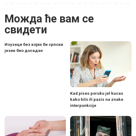
Можда ће вам се
свидети
Изузеци без којих би српски
језик био досадан
Kad pises poruku jel kucas
kako bilo ili pazis na znake
interpunkcije