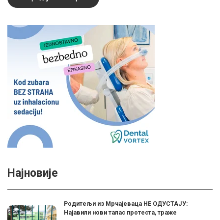
Најновије
Родитељи из Мрчајеваца НЕ ОДУСТАЈУ:
Најавили нови талас протеста, траже