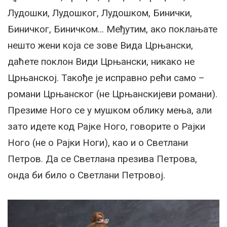
Лудошки, Лудошког, Лудошком, Бинички,
Биничког, Биничком… Међутим, ако поклањате
нешто жени која се зове Вида Црњански,
даћете поклон Види Црњански, никако не
Црњанској. Такође је исправно рећи само –
романи Црњанског (не Црњанскијеви романи).
Презиме Ного се у мушком облику мења, али
зато идете код Рајке Ного, говорите о Рајки
Ного (не о Рајки Ноги), као и о Светлани
Петров. Да се Светлана презива Петрова,
онда би било о Светлани Петровој.