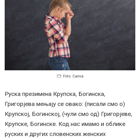
Foto: Canva
Руска презимена Крупска, Богинска,
Григорјева мењају се овако: (писали смо о)
Крупској, Богинској, (чули смо од) Григорјеве,
Крупске, Богинске. Код нас имамо и облике
руских и других словенских женских