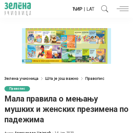
ЋИР
|
LAT
Зелена учионица
Шта је још важно
Правопис
Правопис
Мала правила о мењању
мушких и женских презимена по
падежима
Александра Цвјетић
14. јун 2020.
Аутор: