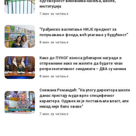
одговорност виновника насиља, школе,
институција
7 мин за читање
”Грађанско васпитање НИЈЕ предмет за
попуњавање фонда, већ улагање у будућност”
8 мин за читање
Како до ПУНОГ износа јубиларне награде и
отпремнине иако не желите да будете члан
репрезентативног синдиката – ДВА су начина
8 мин за читање
Снежана Романдић: ”На улогу директора школе
данас пристају људи врло специфичног
карактера. Одувек их је постављала власт, али
никад није било овако”
7 мин за читање