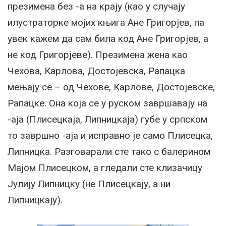
презимена без -а на крају (као у случају
илустраторке мојих књига Ане Григорјев, па
увек кажем да сам била код Ане Григорјев, а
не код Григорјеве). Презимена жена као
Чехова, Карлова, Достојевска, Рапацка
мењају се – од Чехове, Карлове, Достојевске,
Рапацке. Она која се у руском завршавају на
-аја (Плисецкаја, Липницкаја) губе у српском
то завршно -аја и исправно је само Плисецка,
Липницка. Разговарали сте тако с балерином
Мајом Плисецком, а гледали сте клизачицу
Јулију Липницку (не Плисецкају, а ни
Липницкају).