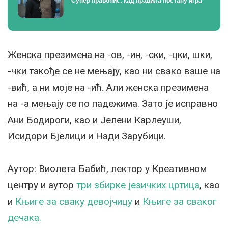
Супер правопис: кад правила постану игра
Женска презимена на -ов, -ин, -ски, -цки, шки,
-чки такође се не мењају, као ни свако ваше на
-вић, а ни моје на -ић. Али женска презимена
на -а мењају се по падежима. Зато је исправно
Ани Бодироги, као и Јелени Карлеуши,
Исидори Бјелици и Нади Зарубици.
Аутор: Виолета Бабић, лектор у Креативном
центру и аутор
три збирке језичких цртица
, као
и
Књиге за сваку девојчицу
и
Књиге за сваког
дечака.