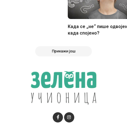
Kада се „не“ пише одвојен
када спојено?
Прикажи још