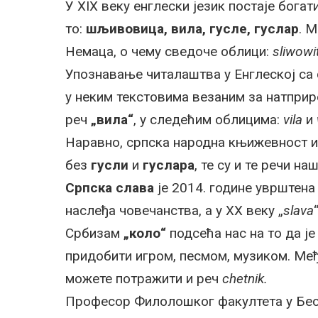
У XIX веку енглески језик постаје богат
то:
шљивовица, вила, гусле, гуслар
. 
Немаца, о чему сведоче облици:
sliwowi
Упознавање читалаштва у Енглеској са 
у неким текстовима везаним за натприр
реч
„вила“
, у следећим облицима:
vila
и
Наравно, српска народна књижевност и 
без
гусли
и
гуслара
, те су и те речи н
Српска слава
је 2014. године уврштена
наслеђа човечанства, а у XX веку „
slava
Србизам
„коло“
подсећа нас на то да је
придобити игром, песмом, музиком. Међ
можете потражити и реч
chetnik.
Професор Филолошког факултета у Бе