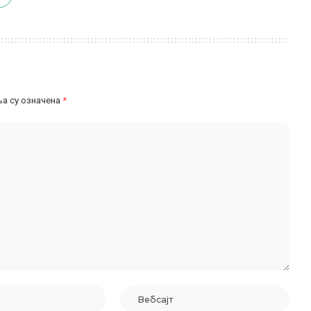
а су означена
*