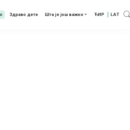
о
Здраво дете
Шта је још важно