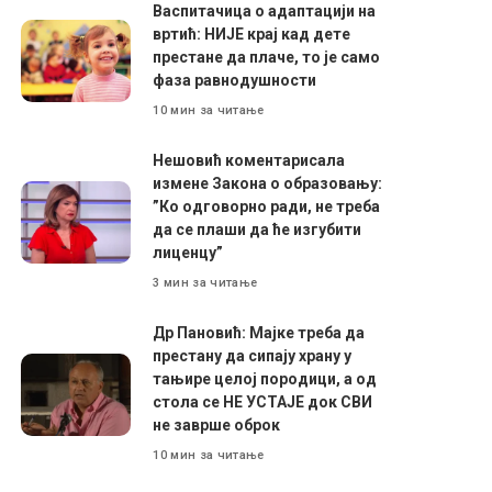
Васпитачица о адаптацији на
вртић: НИЈЕ крај кад дете
престане да плаче, то је само
фаза равнодушности
10 мин за читање
Нешовић коментарисала
измене Закона о образовању:
”Ко одговорно ради, не треба
да се плаши да ће изгубити
лиценцу”
3 мин за читање
Др Пановић: Мајке треба да
престану да сипају храну у
тањире целој породици, а од
стола се НЕ УСТАЈЕ док СВИ
не заврше оброк
10 мин за читање