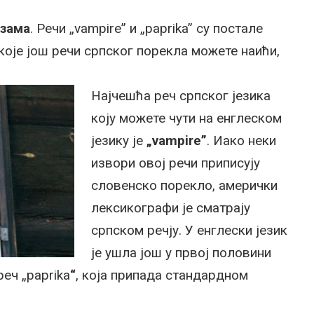
изама
. Речи „vampire” и „paprika” су постале
 које још речи српског порекла можете наићи,
Најчешћа реч српског језика
коју можете чути на енглеском
језику је
„vampire”
. Иако неки
извори овој речи приписују
словенско порекло, амерички
лексикографи је сматрају
српском речју. У енглески језик
је ушла још у првој половини
реч „paprika
“
, која припада стандардном