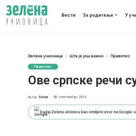
Вести
За родитеље
У уч
Зелена учионица
Шта је још важно
Правопис
Правопис
Ове српске речи с
Sanja
28. септембар 2016.
Аутор:
Posted
by
Dodaj Zelenu učionicu kao omiljeni izvor na Google-u