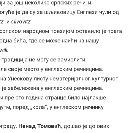
ији за још неколико српских речи, и
Могуће је да су за шљивовицу Енглези чули од
tz
и
slivovitz
.
српском народном поезијом оставило је трага
одна бића, где се може наићи на нашу
wili
.
традиција не могу се замислити
ашле своје место у енглеским речницима.
 на Унескову листу нематеријалног културног
“ је забележена у енглеским речницима.
 и пре сто година странце било најлакше
утм, поред „кола“, у енглеском речнику
ограду,
Ненад Томовић
, дошао је до ових