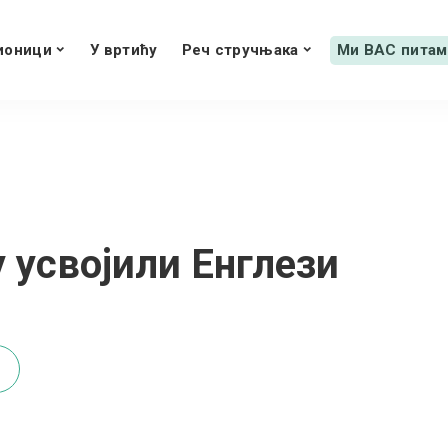
ионици
У вртићу
Реч стручњака
Ми ВАС питам
у усвојили Енглези