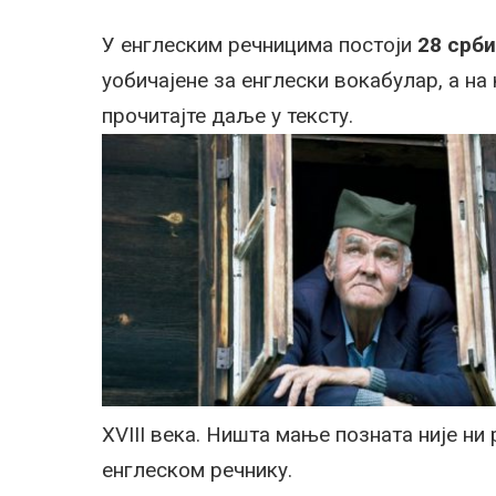
У енглеским речницима постоји
28 срб
уобичајене за енглески вокабулар, а на
прочитајте даље у тексту.
XVIII века. Ништа мање позната није ни 
енглеском речнику.