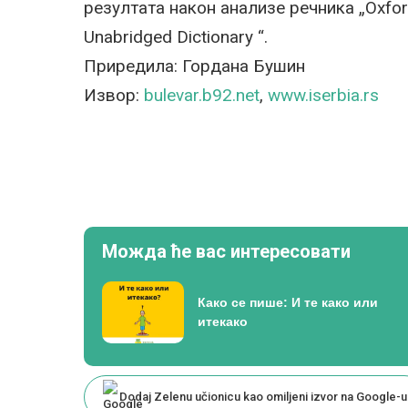
резултата након анализе речника „Oxford
Unabridged Dictionary “.
Приредила: Гордана Бушин
Извор:
bulevar.b92.net
,
www.iserbia.rs
Можда ће вас интересовати
Како се пише: И те како или
итекако
Dodaj Zelenu učionicu kao omiljeni izvor na Google-u