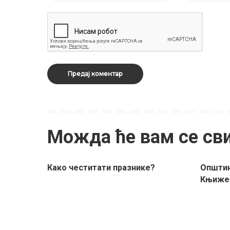
Можда ће вам се св
Како честитати празнике?
Општин
Књижев