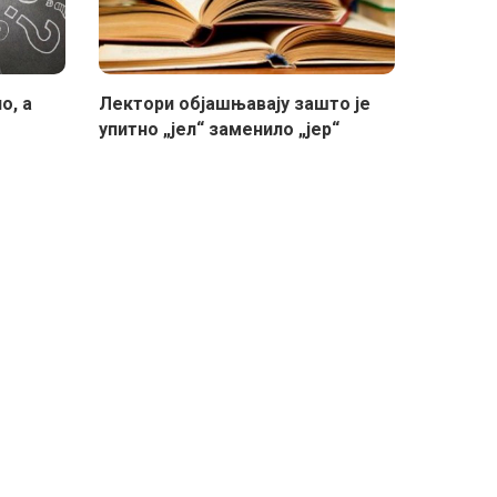
о, а
Лектори објашњавају зашто је
упитно „јел“ заменило „јер“