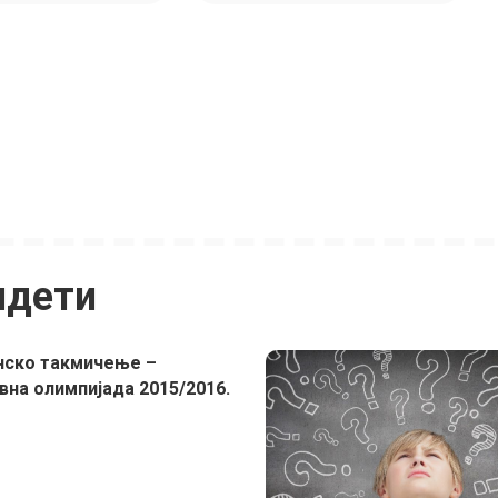
идети
ско такмичење –
на олимпијада 2015/2016.