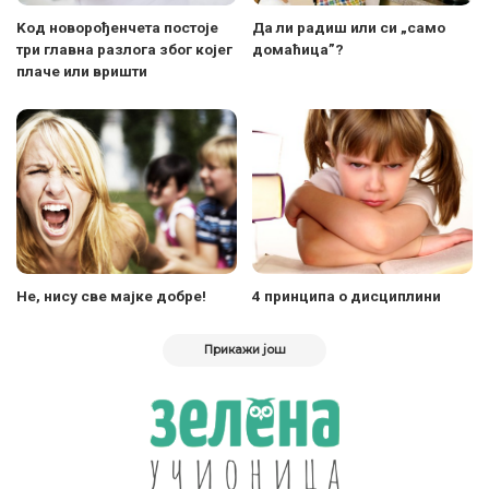
Kод новорођенчета постоје
Да ли радиш или си „само
три главна разлога због којег
домаћица”?
плаче или вришти
Не, нису све мајке добре!
4 принципа о дисциплини
Прикажи још