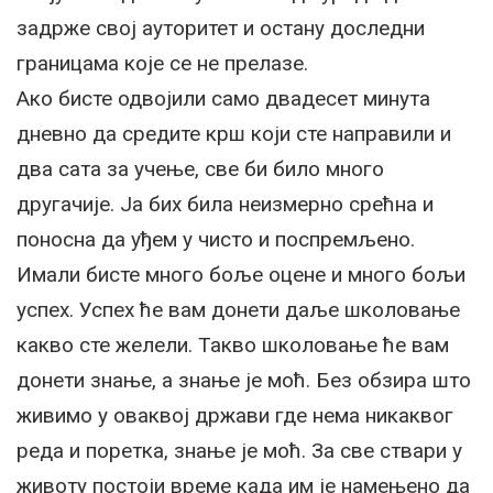
задрже свој ауторитет и остану доследни
границама које се не прелазе.
Ако бисте одвојили само двадесет минута
дневно да средите крш који сте направили и
два сата за учење, све би било много
другачије. Ја бих била неизмерно срећна и
поносна да уђем у чисто и поспремљено.
Имали бисте много боље оцене и много бољи
успех. Успех ће вам донети даље школовање
какво сте желели. Такво школовање ће вам
донети знање, а знање је моћ. Без обзира што
живимо у оваквој држави где нема никаквог
реда и поретка, знање је моћ. За све ствари у
животу постоји време када им је намењено да