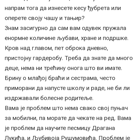
напрам тога да изнесете кесу ђубрета или
оперете своју чашу и тањир?
Знам засигурно да сам вам одувек пружала
енормне количине љубави, хране и подршке.
Кров над главом, пет оброка дневно,
пристојну гардеробу. Треба да знате да много
деце, нема ни трећину онога што ви имате.
Брину о млађој браћи и сестрама, често
приморани да напусте школу и раде, не би ли
издржавали болесне родитеље.
Вама је проблем што нема свако свој пуњач
за мобилни, па морате да чекате на ред. Вама
је проблем да научите песмицу Драгана
Лукића, и Љубивоја Рушумовића. Проблем је