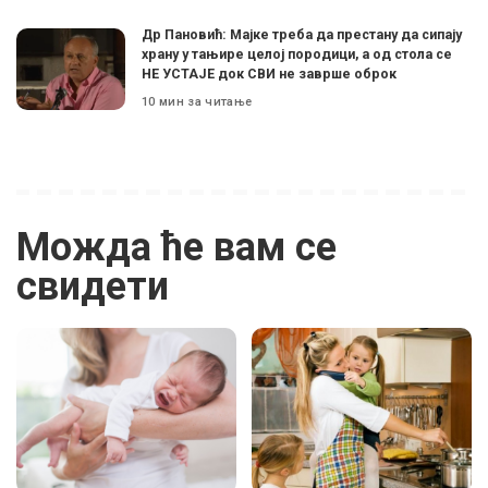
Др Пановић: Мајке треба да престану да сипају
храну у тањире целој породици, а од стола се
НЕ УСТАЈЕ док СВИ не заврше оброк
10 мин за читање
Можда ће вам се
свидети