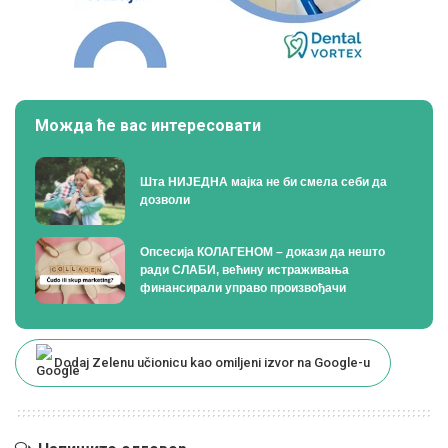
Можда ће вас интересовати
Шта НИЈЕДНА мајка не би смела себи да
дозволи
Опсесија КОЛАГЕНОМ – докази да нешто
ради СЛАБИ, већину истраживања
финансирали управо произвођачи
Dodaj Zelenu učionicu kao omiljeni izvor na Google-u