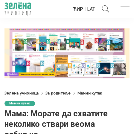
ЋИР
|
LAT
Зелена учионица
За родитеље
Мамин кутак
Мамин кутак
Мама: Морате да схватите
неколико ствари веома