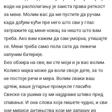
воде на располагању је заиста права реткост
за мене. Молим вас да ме пустите да ручам
када дођем кући пре него што сви у глас
затражите од мене новац за нешто што вам
треба. Ако вам кажем да сам уморна, утишајте
се. Мени треба само пола сата да лежечи
напуним батерије.
Без обзира на све, ви сте моји и ја вас волим.
Колико мајка може да воли своје дете, за то
не постоје речи и мера. Волим сваки ваш
цртеж, ваше јутарње промукле гласиће.
Свеске са ушима су ми најдраже штиво пред
спавање. И она слова која пишете чудно, и сви
оне мирисе детињства који ме запахну из