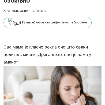
озбиљно
Нада Шакић
17. јул 2016.
Аутор:
Posted
by
Dodaj Zelenu učionicu kao omiljeni izvor na Google-u
Ова мама је гласно рекла оно што сваки
родитељ мисли: Драга децо, ово је вама у
аманет