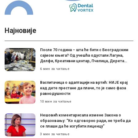
Најновије
После 70 година – шта ће бити с Београдским
сајмом књига? Од учешћа одустали Лагуна,
Делфи, Креативни центар, Пчелица, Дерета…
6 мин за читање
Васпитачица о адаптацији на вртић: НИЈЕ крај
кад дете престане да плаче, то је само фаза
равнодушности
10 мин за читање
Нешовић коментарисала измене Закона о
образовању: ”Ко одговорно ради, не треба да
се плаши да ће изгубити лиценцу”
3 мин за читање