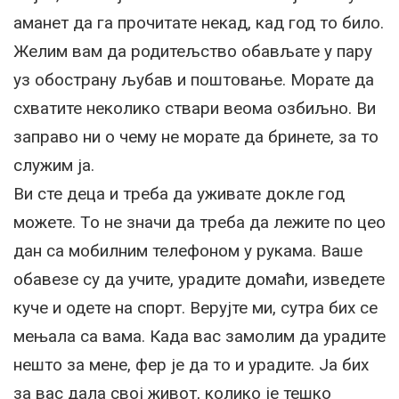
аманет да га прочитате некад, кад год то било.
Желим вам да родитељство обављате у пару
уз обострану љубав и поштовање. Морате да
схватите неколико ствари веома озбиљно. Ви
заправо ни о чему не морате да бринете, за то
служим ја.
Ви сте деца и треба да уживате докле год
можете. То не значи да треба да лежите по цео
дан са мобилним телефоном у рукама. Ваше
обавезе су да учите, урадите домаћи, изведете
куче и одете на спорт. Верујте ми, сутра бих се
мењала са вама. Када вас замолим да урадите
нешто за мене, фер је да то и урадите. Ја бих
за вас дала свој живот, колико је тешко