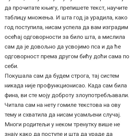
да прочитате књигу, препишете текст, научите
таблицу множења. И шта год ја урадила, како
год поступила, нисам успела да вам изградим
осећај одговорности за било шта, а мислила
сам да је довољно да усвојимо пса и да ће
одговорност према другом бићу доћи сама по
себи.
Покушала сам да будем строга, тај систем
никада није профункционисао. Када сам била
фина, ви сте моју доброту злоупотребљавали.
Читала сам на нету гомиле текстова на ову
тему и схватила да нисам усамљени случај.
Многи родитељи у неком тренутку више не
знају како да поступе и шта да ураде да