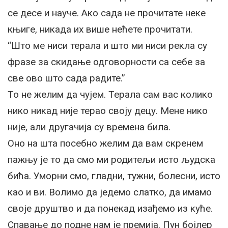
се десе и науче. Ако сада не прочитате неке
књиге, никада их више нећете прочитати.
“Што ме ниси терала и што ми ниси рекла су
фразе за скидање одговорности са себе за
све ово што сада радите.”
То не желим да чујем. Терала сам вас колико
нико никад није терао своју децу. Мене нико
није, али другачија су времена била.
Оно на шта посебно желим да вам скренем
пажњу је то да смо ми родитељи исто људска
бића. Уморни смо, гладни, тужни, болесни, исто
као и ви. Волимо да једемо слатко, да имамо
своје друштво и да понекад изађемо из куће.
Спавање до подне нам је премија. Пун бојлер