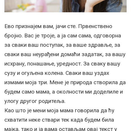
Ево признајем вам, јачи сте. Првенствено
бројно. Вас је троје, а ја сам сама, одговорна
за сваки ваш поступак, за ваше здравље, за
сваки ваш неурађени домаћи задатак, за вашу
исхрану, понашање, уредност. За сваку вашу
сузу и огуљена колена. Сваки ваш уздах
измами моја три. Мене је природа створила да
будем само мама, а околности ми доделиле и
улогу другог родитеља.
Као што је мени моја мама говорила да ћу
схватити неке ствари тек када будем била
мајка, тако и ја вама остављам овај текст у