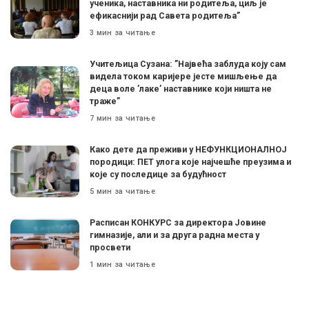
ученика, наставника ни родитеља, циљ је
ефикаснији рад Савета родитеља”
3 мин за читање
Учитељица Сузана: ”Највећа заблуда коју сам
видела током каријере јесте мишљење да
деца воле ’лаке’ наставнике који ништа не
траже”
7 мин за читање
Како дете да преживи у НЕФУНКЦИОНАЛНОЈ
породици: ПЕТ улога које најчешће преузима и
које су последице за будућност
5 мин за читање
Расписан КОНКУРС за директора Јовине
гимназије, али и за друга радна места у
просвети
1 мин за читање