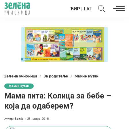
ЋИР
|
LAT
Зелена учионица
За родитеље
Мамин кутак
Мамин кутак
Мама пита: Колица за бебе –
која да одаберем?
Sanja
23. март 2018.
Аутор:
Posted
by