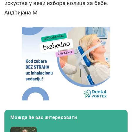
искуства у вези избора колица за бебе.
Андријана М.
Можда ће вас интересовати