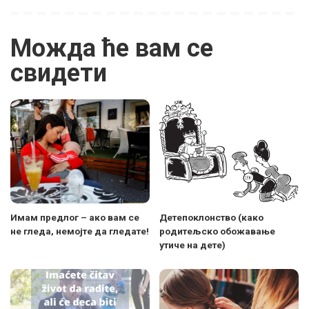
Можда ће вам се
свидети
Имам предлог – ако вам се
Детепоклонство (како
не гледа, немојте да гледате!
родитељско обожавање
утиче на дете)