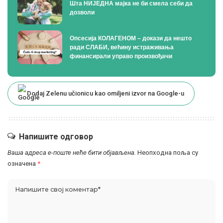
Шта НИЈЕДНА мајка не би смела себи да
дозволи
Опсесија КОЛАГЕНОМ – докази да нешто
ради СЛАБИ, већину истраживања
финансирали управо произвођачи
Dodaj Zelenu učionicu kao omiljeni izvor na Google-u
Напишите одговор
Ваша адреса е-поште неће бити објављена.
Неопходна поља су
означена
*