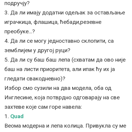
подручју?
3. Да ли имају додатни одељак за остављање
играчкица, флашица, ћебади,резевне
преобуке…?
4. Да ли се могу једноставно склопити, са
земблијем у другој руци?
5. Да ли су баш баш лепа (схватам да ово није
баш на листи приоритета, али ипак ћу их ја
гледати свакодневно)?
Избор смо сузили на два модела, оба од
Инглесине, која потврдно одговарају на све
захтеве које сам горе навела:
1.
Quad
Веома модерна и лепа колица. Привукла су ме