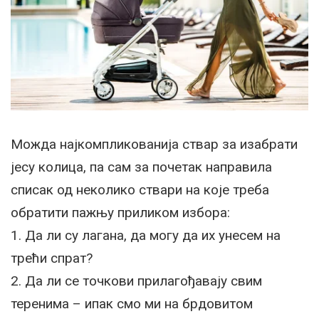
Можда најкомпликованија ствар за изабрати
јесу колица, па сам за почетак направила
списак од неколико ствари на које треба
обратити пажњу приликом избора:
1. Да ли су лагана, да могу да их унесем на
трећи спрат?
2. Да ли се точкови прилагођавају свим
теренима – ипак смо ми на брдовитом