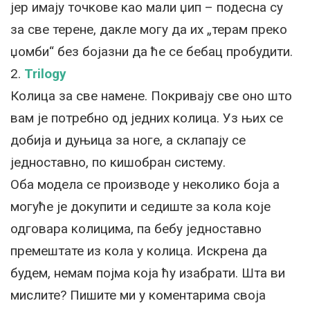
јер имају точкове као мали џип – подесна су
за све терене, дакле могу да их „терам преко
џомби“ без бојазни да ће се бебац пробудити.
2.
Trilogy
Колица за све намене. Покривају све оно што
вам је потребно од једних колица. Уз њих се
добија и дуњица за ноге, а склапају се
једноставно, по кишобран систему.
Оба модела се производе у неколико боја а
могуће је докупити и седиште за кола које
одговара колицима, па бебу једноставно
премештате из кола у колица. Искрена да
будем, немам појма која ћу изабрати. Шта ви
мислите? Пишите ми у коментарима своја