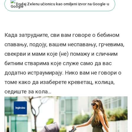
Dodaj Zelenu učionicu kao omiljeni izvor na Google-u
Када затрудните, сви вам говоре о бебином
спавању, подоју, вашем неспавању, грчевима,
свекрви и мами које (не) помажу и сличним
битним стварима које служе само да вас
додатно истраумирају. Нико вам не говори о
томе како да изаберете креветац, колица,
седиште за кола…