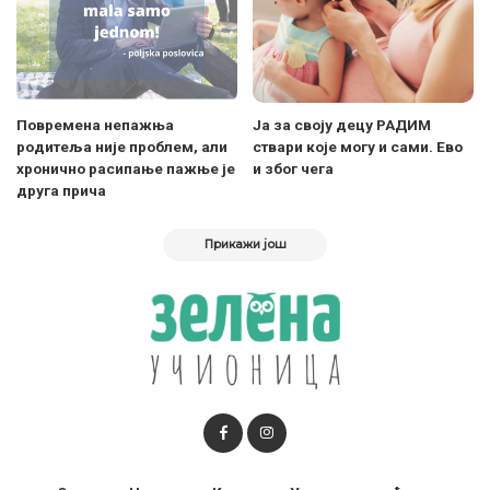
Повремена непажња
Ја за своју децу РАДИМ
родитеља није проблем, али
ствари које могу и сами. Ево
хронично расипање пажње је
и због чега
друга прича
Прикажи још