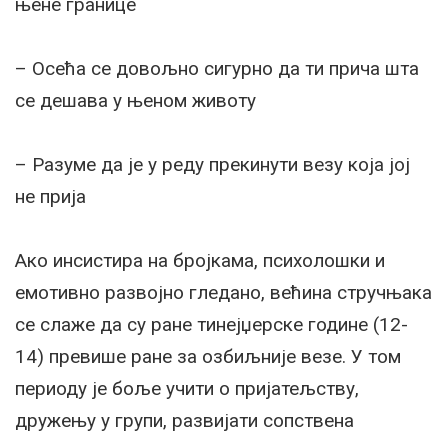
њене границе
– Осећа се довољно сигурно да ти прича шта
се дешава у њеном животу
– Разуме да је у реду прекинути везу која јој
не прија
Ако инсистира на бројкама, психолошки и
емотивно развојно гледано, већина стручњака
се слаже да су ране тинејџерске године (12-
14) превише ране за озбиљније везе. У том
периоду је боље учити о пријатељству,
дружењу у групи, развијати сопствена