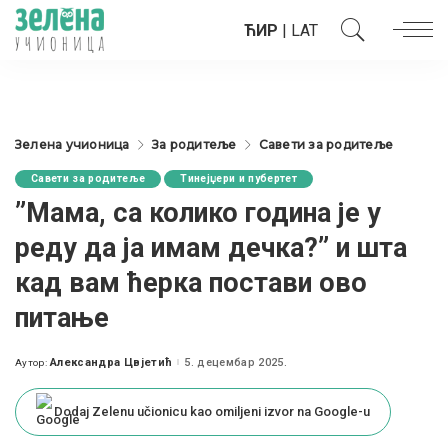
ЋИР
|
LAT
Зелена учионица
За родитеље
Савети за родитеље
Савети за родитеље
Тинејџери и пубертет
”Мама, са колико година је у
реду да ја имам дечка?” и шта
кад вам ћерка постави ово
питање
Александра Цвјетић
5. децембар 2025.
Аутор:
Posted
by
Dodaj Zelenu učionicu kao omiljeni izvor na Google-u