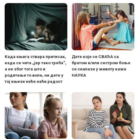
Када књига ствара притисак,
Дете којe се СВАЂА са
када се чита „јер тако треба“,
братом и/или сестром боље
а не због тога што и
се сналази у животу каже
родитељи то воле, ни дете у
НАУКА
тој књизи неће наћи радост