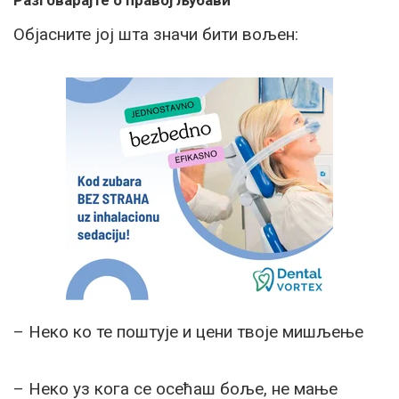
Разговарајте о правој љубави
Објасните јој шта значи бити вољен:
– Неко ко те поштује и цени твоје мишљење
– Неко уз кога се осећаш боље, не мање