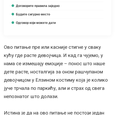
Договорите правила заједно
Будите сигурно место
Одговор који можете дати
Ово питање пре или касније стигне у сваку
кућу где расте девојчица. И кад га чујемо, у
нама се измешају емоције – понос што наше
дете расте, носталгија за оном рашчупаном
девојчицом у Елзином костиму која је колико
јуче трчала по паркићу, али и страх од свега
непознатог што долази.
Истина је да на ово питање не постоји један