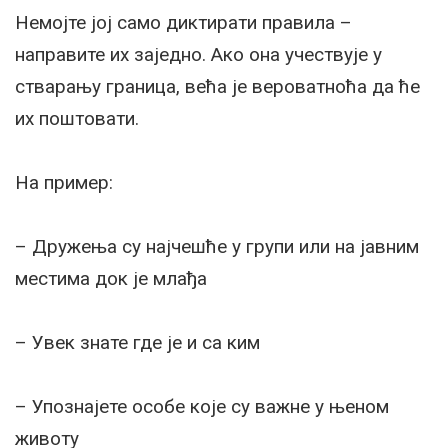
Немојте јој само диктирати правила –
направите их заједно. Ако она учествује у
стварању граница, већа је вероватноћа да ће
их поштовати.
На пример:
– Дружења су најчешће у групи или на јавним
местима док је млађа
– Увек знате где је и са ким
– Упознајете особе које су важне у њеном
животу