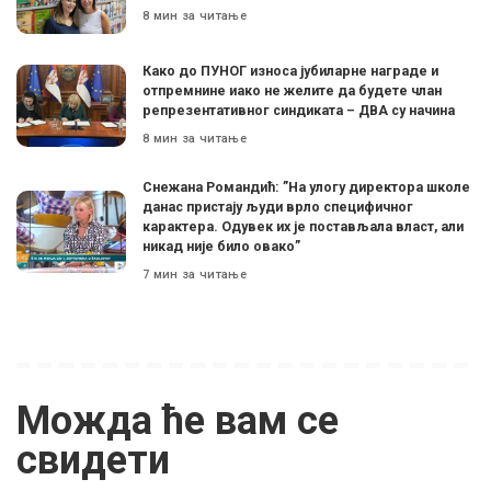
8 мин за читање
Како до ПУНОГ износа јубиларне награде и
отпремнине иако не желите да будете члан
репрезентативног синдиката – ДВА су начина
8 мин за читање
Снежана Романдић: ”На улогу директора школе
данас пристају људи врло специфичног
карактера. Одувек их је постављала власт, али
никад није било овако”
7 мин за читање
Можда ће вам се
свидети