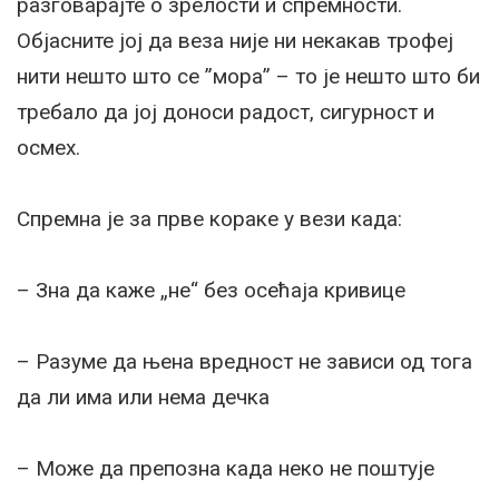
разговарајте о зрелости и спремности.
Објасните јој да веза није ни некакав трофеј
нити нешто што се ”мора” – то је нешто што би
требало да јој доноси радост, сигурност и
осмех.
Спремна је за прве кораке у вези када:
– Зна да каже „не“ без осећаја кривице
– Разуме да њена вредност не зависи од тога
да ли има или нема дечка
– Може да препозна када неко не поштује