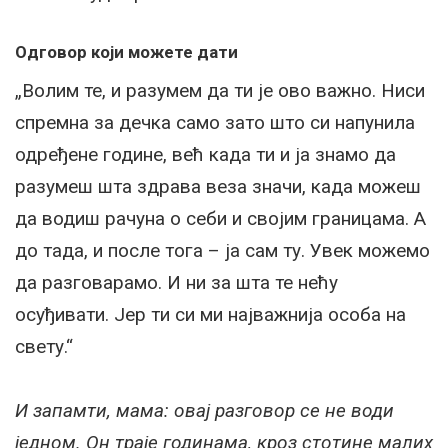
Одговор који можете дати
„Волим те, и разумем да ти је ово важно. Ниси
спремна за дечка само зато што си напунила
одређене године, већ када ти и ја знамо да
разумеш шта здрава веза значи, када можеш
да водиш рачуна о себи и својим границама. А
до тада, и после тога – ја сам ту. Увек можемо
да разговарамо. И ни за шта те нећу
осуђивати. Јер ти си ми најважнија особа на
свету.“
И запамти, мама: овај разговор се не води
једном. Он траје годинама, кроз стотине малих