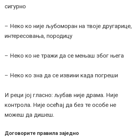
сигурно
– Неко ко није љубоморан на твоје другарице,
интересовања, породицу
– Неко ко не тражи да се мењаш због њега
– Неко ко зна да се извини када погреши
И реци јој гласно: љубав није драма. Није
контрола. Није осећај да без те особе не
можеш да дишеш.
Договорите правила заједно