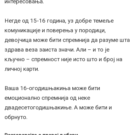
интересовања.
Негде од 15-16 година, уз добре темеље
комуникације и поверења у породици,
девојчица може бити спремнија да разуме шта
здрава веза заиста значи. Али – и то је
кључно – спремност није исто што и број на
личној карти.
Ваша 16-огодишњакиња може бити
емоционално спремнија од неке
двадесетогодишњакиње. А може бити и
обрнуто.