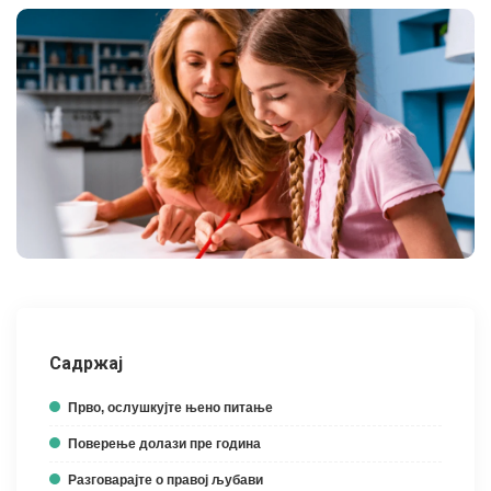
Садржај
Прво, ослушкујте њено питање
Поверење долази пре година
Разговарајте о правој љубави