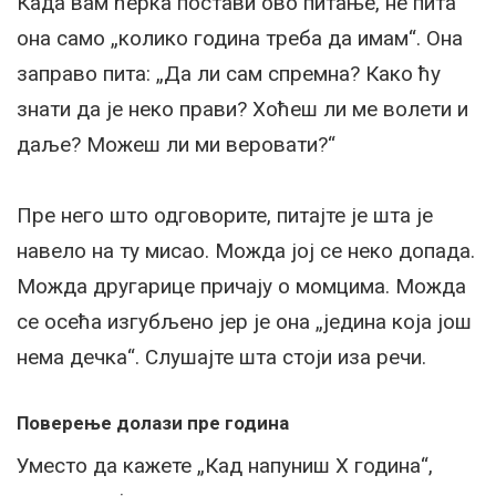
Када вам ћерка постави ово питање, не пита
она само „колико година треба да имам“. Она
заправо пита: „Да ли сам спремна? Како ћу
знати да је неко прави? Хоћеш ли ме волети и
даље? Можеш ли ми веровати?“
Пре него што одговорите, питајте је шта је
навело на ту мисао. Можда јој се неко допада.
Можда другарице причају о момцима. Можда
се осећа изгубљено јер је она „једина која још
нема дечка“. Слушајте шта стоји иза речи.
Поверење долази пре година
Уместо да кажете „Кад напуниш X година“,