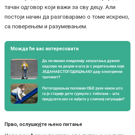
тачан одговор који важи за сву децу. Али
постоји начин да разговарамо о томе искрено,
са поверењем и разумевањем.
Можда ће вас интересовати
Да ли имамо епидемију запуштања дужног
надзора на децом и шта је с родитељима који
ЈЕДАНАЕСТОГОДИШЊАКУ дају електрични
тротинет?
Петогодишњак поломио ОБЕ руке након што
га је старије дете гурнуло с тобогана – шта
предузети ако се нађете у сличној ситуацији?
Прво, ослушкујте њено питање