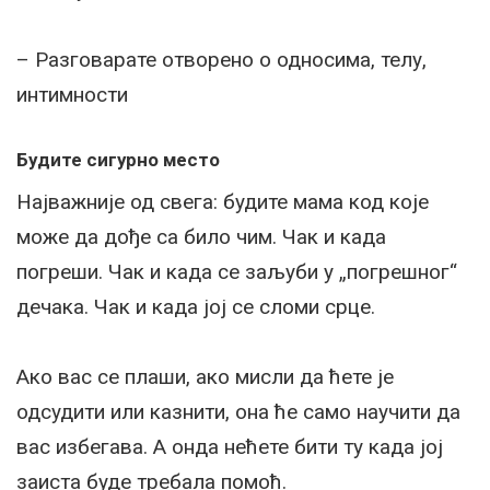
– Разговарате отворено о односима, телу,
интимности
Будите сигурно место
Најважније од свега: будите мама код које
може да дође са било чим. Чак и када
погреши. Чак и када се заљуби у „погрешног“
дечака. Чак и када јој се сломи срце.
Ако вас се плаши, ако мисли да ћете је
одсудити или казнити, она ће само научити да
вас избегава. А онда нећете бити ту када јој
заиста буде требала помоћ.