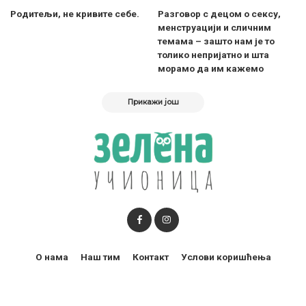
Родитељи, не кривите себе.
Разговор с децом о сексу,
менструацији и сличним
темама – зашто нам је то
толико непријатно и шта
морамо да им кажемо
Прикажи још
О нама
Наш тим
Контакт
Услови коришћења