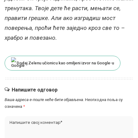
тренутака. Твоје дете ће расти, мењати се,
правити грешке. Али ако изградиш мост
поверења, проћи ћете заједно кроз све то –
храбро и повезано.
Dodaj Zelenu učionicu kao omiljeni izvor na Google-u
Напишите одговор
Ваша адреса е-поште неће бити објављена.
Неопходна поља су
означена
*