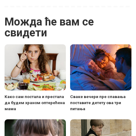
Можда ће вам се
свидети
Kако сам постала и престала
Сваке вечери пре спавања
да будем храном оптерећена
поставите детету ова три
мама
питања