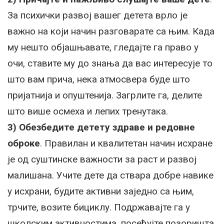
За психички развој вашег детета врло је
важно на који начин разговарате са њим. Када
му нешто објашњавате, гледајте га право у
очи, ставите му до знања да вас интересује то
што вам прича, нека атмосвера буде што
пријатнија и опуштенија. Загрлите га, делите
што више осмеха и лепих тренутака.
3) Обезбедите детету здраве и редовне
оброке
. Правилан и квалитетан начин исхране
је од суштинске важности за раст и развој
малишана. Учите дете да ствара добре навике
у исхрани, будите активни заједно са њим,
трчите, возите бициклу. Подржавајте га у
школским активностима, посећујте позоришта,