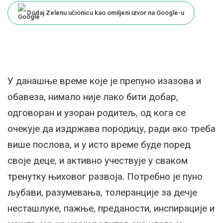
Dodaj Zelenu učionicu kao omiljeni izvor na Google-u
У данашње време које је препуно изазова и
обавеза, нимало није лако бити добар,
одговоран и узоран родитељ, од кога се
очекује да издржава породицу, ради ако треба
више послова, и у исто време буде поред
своје деце, и активно учествује у сваком
тренутку њиховог развоја. Потребно је пуно
љубави, разумевања, толеранције за дечје
несташлуке, пажње, преданости, инспирације и