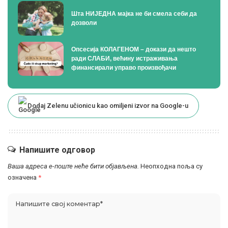
Шта НИЈЕДНА мајка не би смела себи да
дозволи
Опсесија КОЛАГЕНОМ – докази да нешто
ради СЛАБИ, већину истраживања
финансирали управо произвођачи
Dodaj Zelenu učionicu kao omiljeni izvor na Google-u
Напишите одговор
Ваша адреса е-поште неће бити објављена.
Неопходна поља су
означена
*