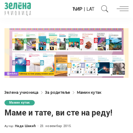
ЋИР
|
LAT
Зелена учионица
За родитеље
Мамин кутак
Мамин кутак
Маме и тате, ви сте на реду!
Нада Шакић
23. новембар 2015.
Аутор:
Posted
by