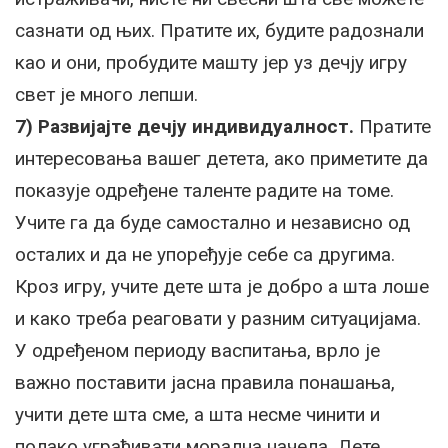
сазнати од њих. Пратите их, будите радознали
као и они, пробудите машту јер уз дечју игру
свет је много лепши.
7) Развијајте дечју индивидуалност.
Пратите
интересовања вашег детета, ако приметите да
показује одређене таленте радите на томе.
Учите га да буде самостално и независно од
осталих и да не упоређује себе са другима.
Кроз игру, учите дете шта је добро а шта лоше
и како треба реаговати у разним ситуацијама.
У одређеном периоду васпитања, врло је
важно поставити јасна правила понашања,
учити дете шта сме, а шта несме чинити и
полако уграђивати морална начела. Дете