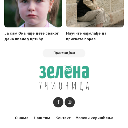
Ја сам Она чије дете сваког
Научите најмлађе да
дана плаче у вртићу
прихвате пораз
Прикажи још
О нама
Наш тим
Контакт
Услови коришћења