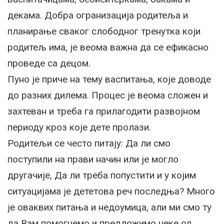
декама. Добра огранизација родитеља и
планирање сваког слободног тренутка који
родитељ има, је веома важна да се ефикасно
проведе са децом.
Пуно је приче на тему васпитања, које доводе
до разних дилема. Процес је веома сложен и
захтеван и треба га прилагодити развојном
периоду кроз које дете пролази.
Родитељи се често питају: Да ли смо
поступили на прави начин или је могло
другачије, Да ли треба попустити и у којим
ситуацијама је дететова реч последња? Много
је оваквих питања и недоумица, али ми смо ту
да Вам помогнемо и предложимо неке од