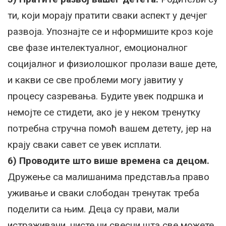
ти, који морају пратити сваки аспект у дечјег
развоја. Упознајте се и нформишите кроз које
све фазе интелектуалног, емоционалног
социјалног и физиолошког пролази ваше дете,
и какви се све проблеми могу јавитиу у
процесу сазревања. Будите увек подршка и
немојте се стидети, ако је у неком тренутку
потребна стручна помоћ вашем детету, јер на
крају сваки савет се увек исплати.
6) Проводите што више времена са децом.
Дружење са малишанима представља право
уживање и сваки слободан тренутак треба
поделити са њим. Деца су прави, мали
истраживачи, нисте ни свесни шта све можете