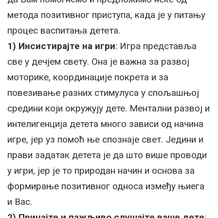
метода позитивног приступа, када је у питању
процес васпитања детета.
1) Инсистирајте на игри
: Игра представља
све у дечјем свету. Она је важна за развој
моторике, координације покрета и за
повезивање разних стимулуса у спољашњој
средини који окружују дете. Ментални развој и
интелигенција детета много зависи од начина
игре, јер уз помоћ ње спознаје свет. Једини и
прави задатак детета је да што више проводи
у игри, јер је то природан начин и основа за
формирање позитивног односа између њиега
и Вас.
2) Причајте и пажљиво слушајте ваше дете
: