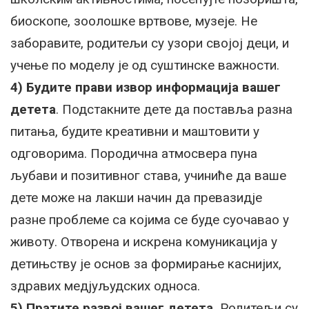
биоскопе, зоолошке вртвове, музеје. Не
заборавите, родитељи су узори својој деци, и
учење по моделу је од суштинске важности.
4) Будите прави извор информација вашег
детета
. Подстакните дете да поставља разна
питања, будите креативни и маштовити у
одговорима. Породична атмосвера пуна
љубави и позитивног става, учиниће да ваше
дете може на лакши начин да превазидје
разне проблеме са којима се буде суочавао у
животу. Отворена и искрена комуникација у
детињству је основ за формирање каснијих,
здравих медјуљудских односа.
5) Пратите развој вашег детета.
Родитељи су