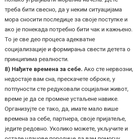
треба бити свесно, да у неким ситуацијама
мора сносити последице за своје поступке и
ако је понекада потребно бити чак и кажњено.
То је све део процеса адекватне
социјализације и формирања свести детета о
принципима реалности.
8) Нађите времена за себе.
Ако сте нервозни,
недостаје вам сна, прескачете оброке, у
потпуности сте редуковали социјални живот,
време је да се промене устаљене навике.
Организујте се тако, да, имате мало више
времена за себе, партнера, своје пријатеље,
једите редовно. Уколико можете, укључите и
остале чланове породице да вам помогну,