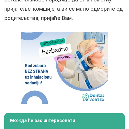
пријатеље, комшије, а ви се мало одморите од
родитељства, пријаће Вам.
Можда ће вас интересовати