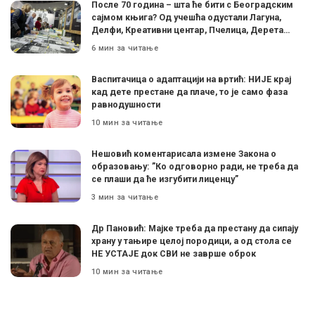
После 70 година – шта ће бити с Београдским
сајмом књига? Од учешћа одустали Лагуна,
Делфи, Креативни центар, Пчелица, Дерета…
6 мин за читање
Васпитачица о адаптацији на вртић: НИЈЕ крај
кад дете престане да плаче, то је само фаза
равнодушности
10 мин за читање
Нешовић коментарисала измене Закона о
образовању: ”Ко одговорно ради, не треба да
се плаши да ће изгубити лиценцу”
3 мин за читање
Др Пановић: Мајке треба да престану да сипају
храну у тањире целој породици, а од стола се
НЕ УСТАЈЕ док СВИ не заврше оброк
10 мин за читање