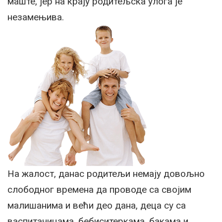
маште, јер на крају родитељска улога је
незамењива.
На жалост, данас родитељи немају довољно
слободног времена да проводе са својим
малишанима и већи део дана, деца су са
васпитачицама, бебиситеркама, бакама и