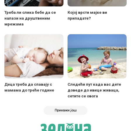
Треба ли слика бебе да се
Којој врсти мајке ви
налази на друштвеним
припадате?
мрежама
Деца треба да спавају с
Следећи пут када вас дете
мамама до треће године
доведе до ивице живаца,
сетите се овога
Прикажи још