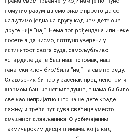
према свом првенчету који нам је потпуно
помутио разум да смо знале просто да се
наљутимо једна на другу кад нам дете оне
друге није “нај”. Нема тог рођендана или неке
посете а да нисмо, потпуно уверени у
истинитост свога суда, самољубљиво
устврдиле да је баш наш потомак, наш
генетски клон био/била “нај” па све по реду.
Слављеник би пао у засенак пред лепотом и
шармом баш нашег младунца, а нама би било
све као непријатно што наше дете краде
пажњу и трећи пут дува свећице уместо
смушеног слављеника. О уобичајеним
такмичарским дисциплинама: ко је кад