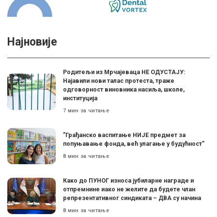
Најновије
Родитељи из Мрчајеваца НЕ ОДУСТАЈУ:
Најавили нови талас протеста, траже
одговорност виновника насиља, школе,
институција
7 мин за читање
”Грађанско васпитање НИЈЕ предмет за
попуњавање фонда, већ улагање у будућност”
8 мин за читање
Како до ПУНОГ износа јубиларне награде и
отпремнине иако не желите да будете члан
репрезентативног синдиката – ДВА су начина
8 мин за читање