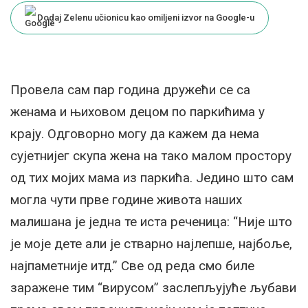
Dodaj Zelenu učionicu kao omiljeni izvor na Google-u
Провела сам пар година дружећи се са
женама и њиховом децом по паркићима у
крају. Одговорно могу да кажем да нема
сујетнијег скупа жена на тако малом простору
од тих мојих мама из паркића. Једино што сам
могла чути прве године живота наших
малишана је једна те иста реченица: “Није што
је моје дете али је стварно најлепше, најбоље,
најпаметније итд.” Све од реда смо биле
заражене тим “вирусом” заслепљујуће љубави