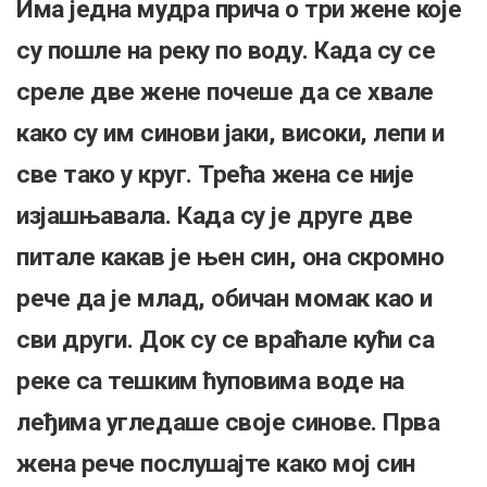
Има једна мудра прича о три жене које
су пошле на реку по воду. Када су се
среле две жене почеше да се хвале
како су им синови јаки, високи, лепи и
све тако у круг. Трећа жена се није
изјашњавала. Када су је друге две
питале какав је њен син, она скромно
рече да је млад, обичан момак као и
сви други. Док су се враћале кући са
реке са тешким ћуповима воде на
леђима угледаше своје синове. Прва
жена рече послушајте како мој син