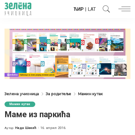
ЋИР
|
LAT
Зелена учионица
За родитеље
Мамин кутак
Мамин кутак
Маме из паркића
Нада Шакић
16. април 2016.
Аутор:
Posted
by