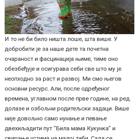
И то не би било ништа лоше, шта више. У
добробити је за наше дете та почетна
очараност и фасцинација њиме, тиме оно
обезбеђује и осигурава себи све што му је
неопходно за раст и развој. Ми смо његов
основни ресурс. Али, после одређеног
времена, углавном после прве године, на ред
долазе и озбољни родитељски задаци. Више
није довољно само нунање и певање
двехиљадити пут “Била мама Кукунка” и
свирање устима на малој тиби. Сада се