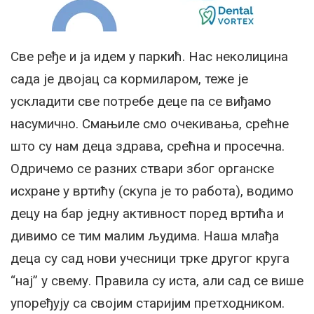
Све ређе и ја идем у паркић. Нас неколицина
сада је двојац са кормиларом, теже је
ускладити све потребе деце па се виђамо
насумично. Смањиле смо очекивања, срећне
што су нам деца здрава, срећна и просечна.
Одричемо се разних ствари због органске
исхране у вртићу (скупа је то работа), водимо
децу на бар једну активност поред вртића и
дивимо се тим малим људима. Наша млађа
деца су сад нови учесници трке другог круга
“нај” у свему. Правила су иста, али сад се више
упоређују са својим старијим претходником.