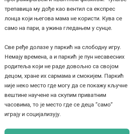
трепавица му дође као вентил са експрес
лонца који његова мама не користи. Кува се
само на пари, а ужина гледањем у сунце.
Све ређе долазе у паркић на слободну игру.
Немају времена, а и паркић је пун несавесних
родитеља који не раде довољно са својом
децом, хране их сармама и смокијем. Паркић
није неко место где могу да се покажу кључне
вештине научене на скупим приватним
часовима, то је место где се деца “само”
играју и социјализују.