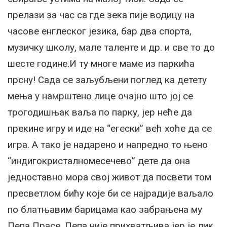
прелази за час са где зека пије водицу на
часове енглеског језика, бар два спорта,
музичку школу, мале таленте и др. и све то до
шесте године.И ту многе маме из паркића
прсну! Сада се заљубљени поглед ка детету
мења у намрштено лице очајно што јој се
трогодишњак ваља по парку, јер неће да
прекине игру и иде на “егески” већ хоће да се
игра. А тако је надарено и напредно то њено
“индигокристалномесечево” дете да она
једноставно мора свој живот да посвети том
пресветлом бићу које би се најрадије ваљало
по блатњавим барицама као забрањена му
Пепа Прасе. Пепа није прихватљива јер је лик