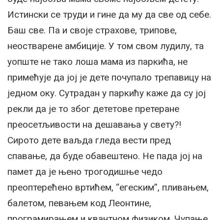
Истински се труди и гине да му да све од себе.
Баш све. Па и своје страхове, трипове,
неостварене амбиције. У том свом лудилу, та
уопште не тако лоша мама из паркића, не
примећује да јој је дете почупало трепавицу на
једном оку. Сутрадан у паркићу каже да су јој
рекли да је то због дететове претеране
преосетљивости на дешавања у свету?!
Сирото дете ваљда гледа вести пред
спавање, да буде обавештено. Не пада јој на
памет да је њено трогодишње чедо
преоптерећено вртићем, “егеским”, пливањем,
балетом, певањем код Леонтине,
програмирањем и квантном физиком. Чупање