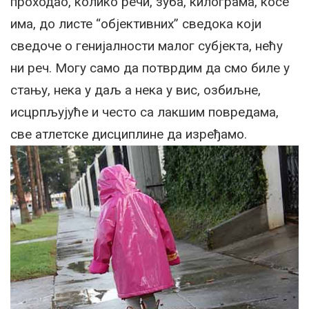
проходао, колико речи, зуба, килограма, косе
има, до листе “објективних” сведока који
сведоче о генијалности малог субјекта, нећу
ни реч. Могу само да потврдим да смо биле у
стању, нека у даљ а нека у вис, озбиљне,
исцрпљујуће и често са лакшим повредама,
све атлетске дисциплине да изређамо.