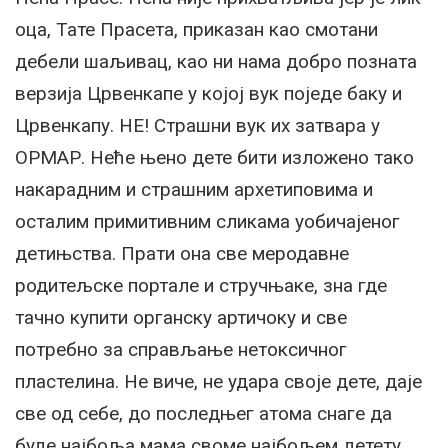
оца, Тате Прасета, приказан као смотани
дебели шаљивац, као ни нама добро позната
верзија Црвенкапе у којој вук поједе баку и
Црвенкапу. НЕ! Страшни вук их затвара у
ОРМАР. Неће њено дете бити изложено тако
накарадним и страшним архетиповима и
осталим примитивним сликама уобичајеног
детињства. Прати она све меродавне
родитељске портале и стручњаке, зна где
тачно купити органску артичоку и све
потребно за справљање нетоксичног
пластелина. Не виче, не удара своје дете, даје
све од себе, до последњег атома снаге да
буде најбоља мама своме најбољем детету.