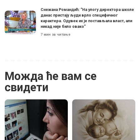
Снежана Романдић: ”На улогу директора школе
данас пристају људи врло специфичног
карактера. Одувек их је постављала власт, али
никад није било овако”
7 мин за читање
Можда ће вам се
свидети