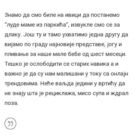
Знамо да смо биле на ивици да постанемо
“луде маме из паркића”, извукле смо се за
длаку. Још ту и тамо ухватимо једна другу да
вијамо по граду најновије представе, јогу и
пливање за наше мале бебе од шест месеци.
Тешко је ослободити се старих навика а и
важно је да су нам малишани у току са онлајн
трендовима. Неће ваљда једини у вртићу да
не знају шта је рециклажа, мисо супа и ждрал
поза.