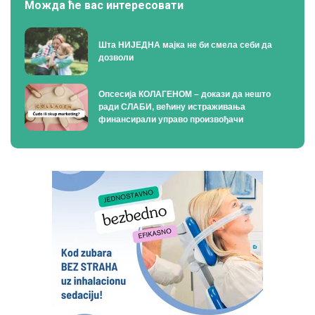
Можда ће вас интересовати
Шта НИЈЕДНА мајка не би смела себи да
дозволи
Опсесија КОЛАГЕНОМ – докази да нешто
ради СЛАБИ, већину истраживања
финансирали управо произвођачи