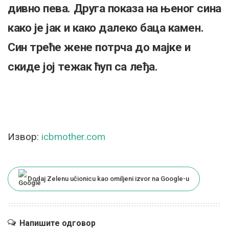
дивно пева. Друга показа на њеног сина
како је јак и како далеко баца камен.
Син треће жене потрча до мајке и
скиде јој тежак ћуп са леђа.
Извор:
icbmother.com
Dodaj Zelenu učionicu kao omiljeni izvor na Google-u
Напишите одговор