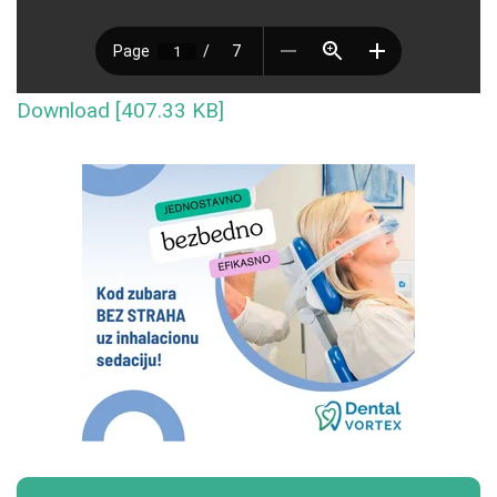
Download [407.33 KB]