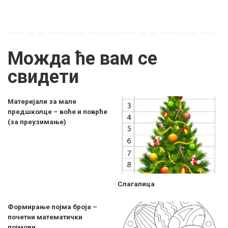
Можда ће вам се
свидети
Материјали за мале
предшколце – воће и поврће
(за преузимање)
Слагалица
Формирање појма броја –
почетни математички
појмови