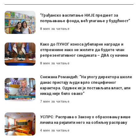
”Грађанско васпитање НИЈЕ предмет за
попуњавање фонда, већ улагање у будућност”
8 мин за читање
Како до ПУНОГ износа јубиларне награде и
отпремнине иако не желите да будете члан
репрезентативног синдиката – ДВА су начина
8 мин за читање
Снежана Романдић: ”На улогу директора школе
данас пристају људи врло специфичног
карактера. Одувек их је постављала власт, али
никад није било овако”
7 мин за читање
УСПРС: Расправа о Закону о образовању више
личила на ријалити него на озбиљну расправу
4 мин за читање