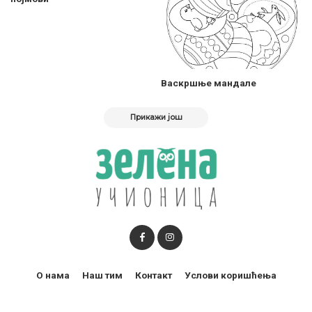
Васкршње мандале
Прикажи још
О нама
Наш тим
Контакт
Услови коришћења