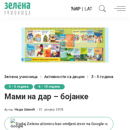
ЋИР
|
LAT
Зелена учионица
Активности са децом
3 - 5 година
3 - 5 година
6 - 10 година
Мами на дар – бојанке
Нада Шакић
31. јануар 2018.
Аутор:
Posted
by
Dodaj Zelenu učionicu kao omiljeni izvor na Google-u