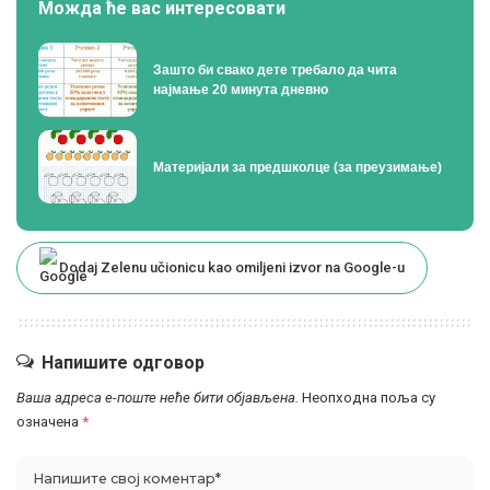
Можда ће вас интересовати
Зашто би свако дете требало да чита
најмање 20 минута дневно
Материјали за предшколце (за преузимање)
Dodaj Zelenu učionicu kao omiljeni izvor na Google-u
Напишите одговор
Ваша адреса е-поште неће бити објављена.
Неопходна поља су
означена
*