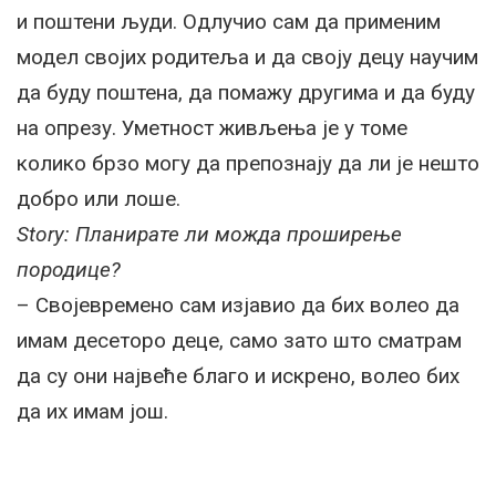
и поштени људи. Одлучио сам да применим
модел својих родитеља и да своју децу научим
да буду поштена, да помажу другима и да буду
на опрезу. Уметност живљења је у томе
колико брзо могу да препознају да ли је нешто
добро или лоше.
Story: Планирате ли можда проширење
породице?
– Својевремено сам изјавио да бих волео да
имам десеторо деце, само зато што сматрам
да су они највеће благо и искрено, волео бих
да их имам још.