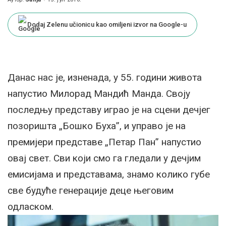
Posted
by
Dodaj Zelenu učionicu kao omiljeni izvor na Google-u
Данас нас је, изненада, у 55. години живота
напустио Милорад Мандић Манда. Своју
последњу представу играо је на сцени дечјег
позоришта „Бошко Буха”, и управо је на
премијери представе „Петар Пан” напустио
овај свет. Сви који смо га гледали у дечјим
емисијама и представама, знамо колико губе
све будуће генерације деце његовим
одласком.