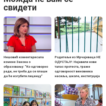
свидети
Нешовић коментарисала
Родитељи из Мрчајеваца НЕ
измене Закона о
ОДУСТАЈУ: Најавили нови
образовању: ”Ко одговорно
талас протеста, траже
ради, не треба да се плаши
одговорност виновника
да ће изгубити лиценцу”
насиља, школе, институција