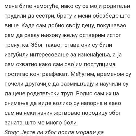
мене биле немогуће, иако су се моји родитељи
трудили да сестри, брату и мени обезбеде што
више. Када сам добио своју децу, покушавао
сам да сваку њихову жељу остварим истог
тренутка. Због таквог става они су били
изгубили интересовање за изненађења, а ја
сам схватио како сам својим поступцима
постигао контраефекат. Међутим, временом су
почели другачије да размишљају и научили су
да цене родитељски труд. Водио сам их на
снимања да виде колико су напорна и како
сам на неки начин жртвовао породицу због
заната, што ме много боли.
Story: Јесте ли због посла морали да