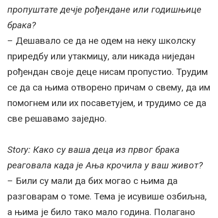
пропуштате дечје рођендане или годишњице
брака?
– Дешавало се да не одем на неку школску
приредбу или утакмицу, али никада ниједан
рођендан своје деце нисам пропустио. Трудим
се да са њима отворено причам о свему, да им
помогнем или их посаветујем, и трудимо се да
све решавамо заједно.
Story: Како су ваша деца из првог брака
реаговала када је Ања крочила у ваш живот?
– Били су мали да бих могао с њима да
разговарам о томе. Тема је исувише озбиљна,
а њима је било тако мало година. Полагано