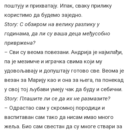
поштују и прихватају. Ипак, сваку прилику
користимо да будемо заједно.
Story: С обзиром на велику разлику у
годинама, да ли су ваша деца међусобно
привржена?
– Сви су веома повезани. Андрија је најмлађи,
па је мезимче и играчка свима који му
удовољавају и допуштају готово све. Веома је
везан за Марију као и она за њега, па понекад
у свој тој љубави умеју чак да буду и себични.
Story: Плашите ли се да их не размазите?
– Одрастао сам у скромној породици и
васпитаван сам тако да нисам имао много
жеља. Био сам свестан да су многе ствари за