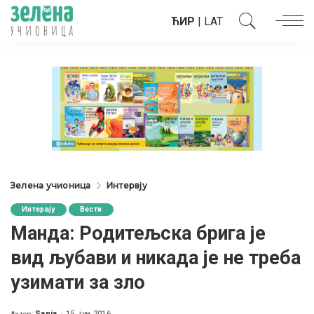
ЋИР
|
LAT
Зелена учионица
Интервју
Интервју
Вести
Манда: Родитељска брига је
вид љубави и никада је не треба
узимати за зло
Sanja
15. јун 2016.
Аутор: