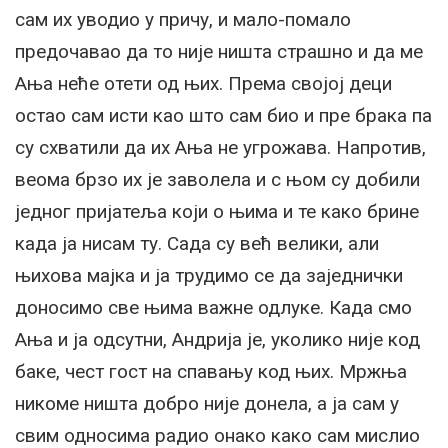
сам их уводио у причу, и мало-помало
предочавао да то није ништа страшно и да ме
Ања неће отети од њих. Према својој деци
остао сам исти као што сам био и пре брака па
су схватили да их Ања не угрожава. Напротив,
веома брзо их је заволела и с њом су добили
једног пријатеља који о њима и те како брине
када ја нисам ту. Сада су већ велики, али
њихова мајка и ја трудимо се да заједнички
доносимо све њима важне одлуке. Када смо
Ања и ја одсутни, Андрија је, уколико није код
баке, чест гост на спавању код њих. Мржња
никоме ништа добро није донела, а ја сам у
свим односима радио онако како сам мислио