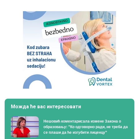
Можда ће вас интересовати
Нешовић коментарисала измене Закона о
образовању: ”Ко одговорно ради, не треба да
се плаши да ће изгубити лиценцу”