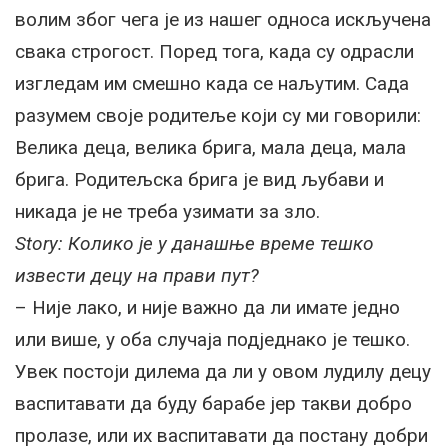
волим због чега је из нашег односа искључена
свака строгост. Поред тога, када су одрасли
изгледам им смешно када се наљутим. Сада
разумем своје родитеље који су ми говорили:
Велика деца, велика брига, мала деца, мала
брига. Родитељска брига је вид љубави и
никада је не треба узимати за зло.
Story: Колико је у данашње време тешко
извести децу на прави пут?
– Није лако, и није важно да ли имате једно
или више, у оба случаја подједнако је тешко.
Увек постоји дилема да ли у овом лудилу децу
васпитавати да буду барабе јер такви добро
пролазе, или их васпитавати да постану добри