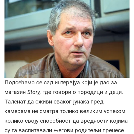
Подсећамо се сад интервјуа који је дао за
магазин
Story,
где говори о породици и деци.
Таленат да оживи сваког јунака пред
камерама не сматра толико великим успехом
колико своју способност да вредности којима
су га васпитавали његови родитељи пренесе