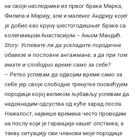
на своје наследнике из првог брака Марка,
Филипа и Марију, али и маленог Андрију којег
је добио као круну шестогодишњег брака са
колегиницом Анастасијом – Ањом Мандић.
Story: Успевате ли да ускладите породичне
обавезе и пословне ангажмане, а да при том
имате и слободно време само за себе?
– Ретко успевам да одвојим време само за
себе јер своје слободне тренутке посвећујем
породици којој великом љубављу успевам да
надокнадим одсуства од куће зарад посла.
Нажалост, највише времена често проводим
на послу који је гаранција нашег опстанка, а
такву ситуацију сви чланови моје породице