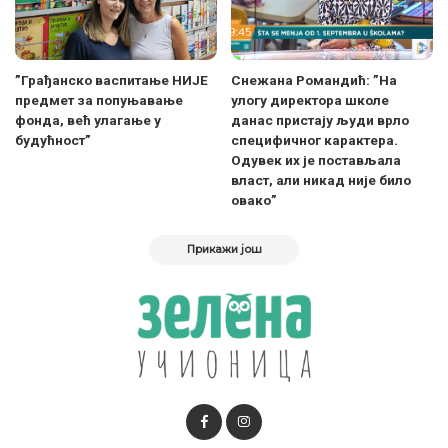
”Грађанско васпитање НИЈЕ
Снежана Романдић: ”На
предмет за попуњавање
улогу директора школе
фонда, већ улагање у
данас пристају људи врло
будућност”
специфичног карактера.
Одувек их је постављала
власт, али никад није било
овако”
Прикажи још