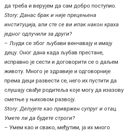
да треба и верујем да сам добро поступио.
Story: Данас брак и није прецењена
институција, али сте се ви ипак након краха
једног одлучили за други?
– Људи се због љубави венчавају и имају
децу. Оног дана када љубав престане,
исправно је сести и договорити се о даљем
животу. Много је здравије и одговорније
према деци развести се, него их пустити да
слушају свађе родитеља које могу да изазову
сметње у њиховом развоју.
Story: Делујете као привржен супруг и отац.
Умете ли да будете строги?
– Умем као и свако, међутим, ја их много