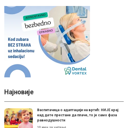
Најновије
Васпитачица о адаптацији на вртић: НИЈЕ крај
кад дете престане да плаче, то је само фаза
равнодушности
10 мин за читање