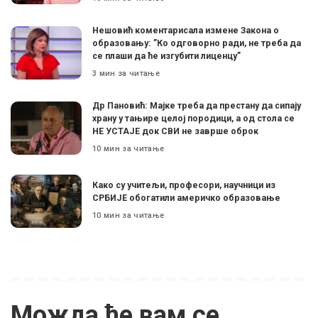
Нешовић коментарисала измене Закона о
образовању: ”Ко одговорно ради, не треба да
се плаши да ће изгубити лиценцу”
3 мин за читање
Др Пановић: Мајке треба да престану да сипају
храну у тањире целој породици, а од стола се
НЕ УСТАЈЕ док СВИ не заврше оброк
10 мин за читање
Како су учитељи, професори, научници из
СРБИЈЕ обогатили америчко образовање
10 мин за читање
Можда ће вам се