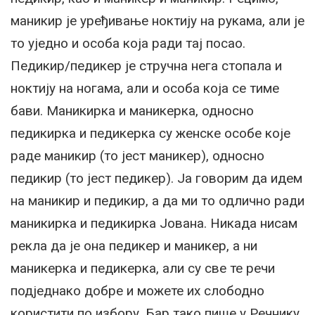
маникир је уређивање ноктију на рукама, али је
то уједно и особа која ради тај посао.
Педикир/педикер је стручна нега стопала и
ноктију на ногама, али и особа која се тиме
бави. Маникирка и маникерка, односно
педикирка и педикерка су женске особе које
раде маникир (то јест маникер), односно
педикир (то јест педикер). Ја говорим да идем
на маникир и педикир, а да ми то одлично ради
маникирка и педикирка Јована. Никада нисам
рекла да је она педикер и маникер, а ни
маникерка и педикерка, али су све те речи
подједнако добре и можете их слободно
користити по избору. Бар тако пише у Речнику