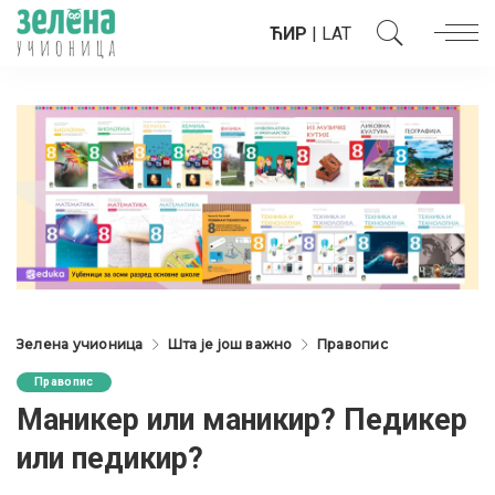
ЋИР
|
LAT
Зелена учионица
Шта је још важно
Правопис
Правопис
Маникер или маникир? Педикер
или педикир?