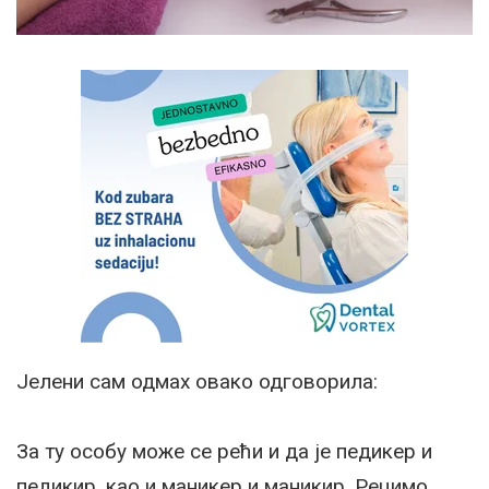
Јелени сам одмах овако одговорила:
За ту особу може се рећи и да је педикер и
педикир, као и маникер и маникир. Рецимо,