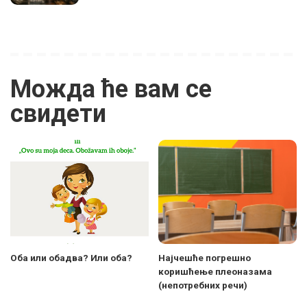
Можда ће вам се
свидети
Оба или обадва? Или оба?
Најчешће погрешно
коришћење плеоназама
(непотребних речи)