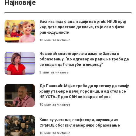
Најновије
Васпитачица о адаптацији на вртић: НИЈЕ крај
кад дете престане да плаче, то је само фаза
равнодушности
10 мин за читање
Нешовић коментарисала измене Закона о
образовању: ”Ко одговорно ради, не треба да
се плаши да ће изгубити лиценцу”
3 мин за читање
Др Пановић: Мајке треба да престану да сипају
храну у тањире целој породици, а од стола се
НЕ УСТАЈЕ док СВИ не заврше оброк
10 мин за читање
Како су учитељи, професори, научници из
СРБИЈЕ обогатили америчко образовање
10 мин за читање