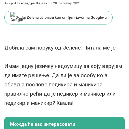
Александра Цвјетић
28. октобар 2020.
Аутор:
Posted
by
Dodaj Zelenu učionicu kao omiljeni izvor na Google-u
Добила сам поруку од Јелене. Питала ме је:
Имам једну језичку недоумицу за коју верујем
да имате решење. Да ли је за особу која
обавља послове педикира и маникира
правилно рећи да је педикер и маникер или
педикир и маникир? Хвала!
Можда ће вас интересовати