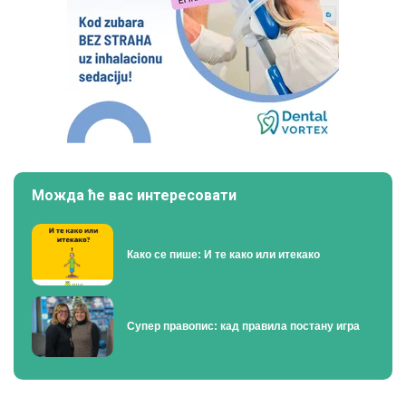
Можда ће вас интересовати
Како се пише: И те како или итекако
Супер правопис: кад правила постану игра