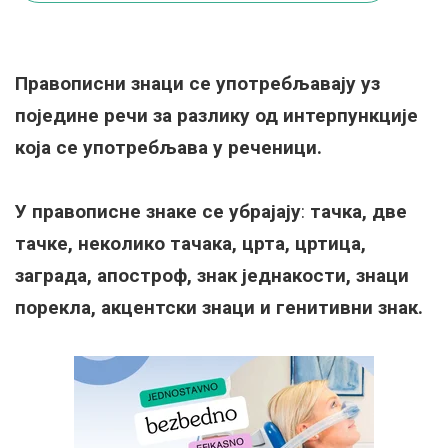
Правописни знаци се употребљавају уз
поједине речи за разлику од интерпункције
која се употребљава у реченици.
У правописне знаке се убрајају
:
тачка, две
тачке, неколико тачака, црта, цртица,
заграда, апостроф, знак једнакости, знаци
порекла, акцентски знаци и генитивни знак.