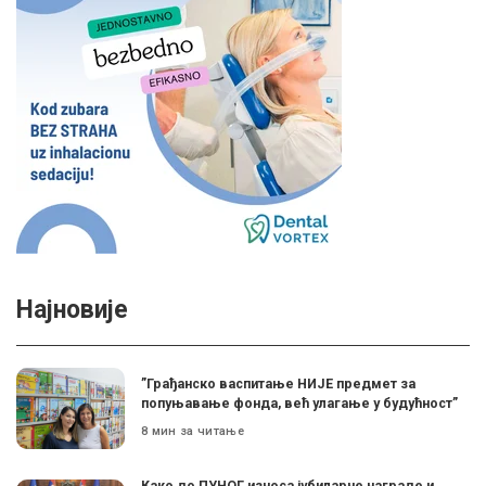
Најновије
”Грађанско васпитање НИЈЕ предмет за
попуњавање фонда, већ улагање у будућност”
8 мин за читање
Како до ПУНОГ износа јубиларне награде и