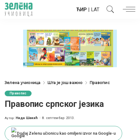
ЋИР
|
LAT
Зелена учионица
Шта је још важно
Правопис
Правопис
Правопис српског језика
Нада Шакић
8. септембар 2013.
Аутор:
Posted
by
Dodaj Zelenu učionicu kao omiljeni izvor na Google-u