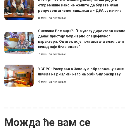
отпремнине иако не желите да будете члан
репрезентативног синдиката – ДВА су начина
8 мин за читање
Снежана Романдић: ”На улогу директора школе
данас пристају људи врло специфичног
карактера. Одувек их је постављала власт, али
никад није било овако”
7 мин за читање
УСПРС: Расправа о Закону о образовању више
личила на ријалити него на озбиљну расправу
4 мин за читање
Можда ће вам се