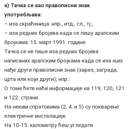
а) Тачка се као правописни знак
употребљава:
– иза скраћеница: нпр., итд., сл., тј.;
– иза редних бројева када се пишу арапским
бројкама: 15. март 1991. године.
Тачка се не пише иза редних бројева
написаних арапским бројкама када се иза њих
нађе други правописни знак (зарез, заграда,
црта или који други); нпр.:
О томе ћете наћи информације на 119, 120, 121
и 122. страни.
На неким спратовима (2, 4. и 5) су покварене
електричне инсталације.
На 10-15. километру ћеш угледати