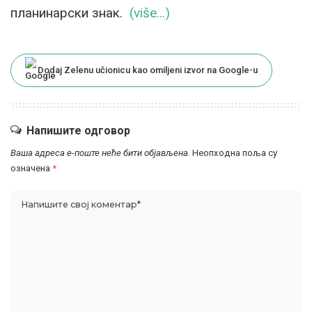
планинарски знак.
(više…)
Dodaj Zelenu učionicu kao omiljeni izvor na Google-u
Напишите одговор
Ваша адреса е-поште неће бити објављена.
Неопходна поља су
означена
*