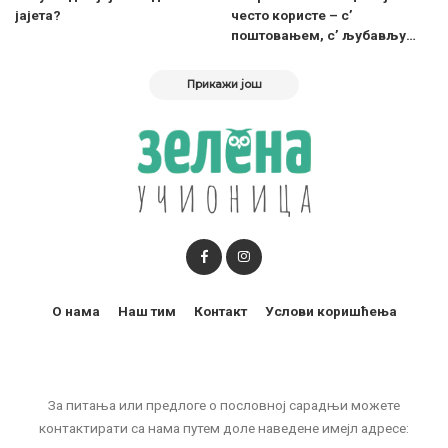
јајета?
често користе – с’
поштовањем, с’ љубављу…
Прикажи још
О нама
Наш тим
Контакт
Услови коришћења
За питања или предлоге о пословној сарадњи можете
контактирати са нама путем доле наведене имејл адресе: