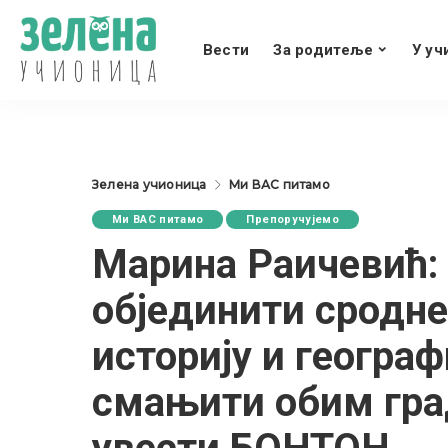
Вести
За родитеље
У уч
Зелена учионица
Ми ВАС питамо
Ми ВАС питамо
Препоручујемо
Марина Раичевић:
објединити сродне
историју и географ
смањити обим град