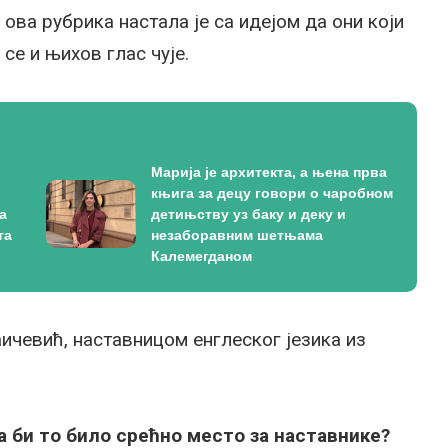
ова рубрика настала је са идејом да они који
се и њихов глас чује.
Марија је архитекта, а њена прва
књига за децу говори о чаробном
а
детињству уз баку и деку и
та
незаборавним шетњама
Калемегданом
ичевић, наставницом енглеског језика из
а би то било срећно место за наставнике?