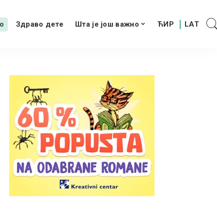
о
Здраво дете
Шта је још важно