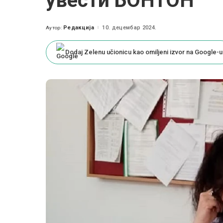
увести БОНТОН
Редакција
10. децембар 2024.
Аутор:
Posted
by
Dodaj Zelenu učionicu kao omiljeni izvor na Google-u