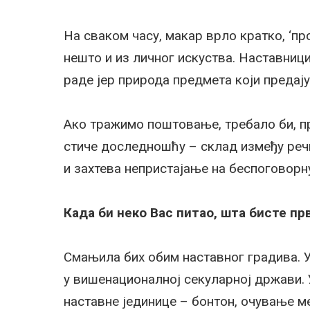
На сваком часу, макар врло кратко, ‘пр
нешто и из личног искуства. Наставници
раде јер природа предмета који предај
Ако тражимо поштовање, требало би, пр
стиче доследношћу – склад између речи
и захтева непристајање на беспоговорн
Када би неко Вас питао, шта бисте пр
Смањила бих обим наставног градива. У
у вишенационалној секуларној држави. 
наставне јединице – бонтон, очување м