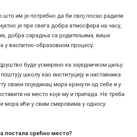
о што им је потребно да би свој посао радили
јатно је пре свега добра атмосфера на часу,
ма, добра сарадња са родитељима, више
ка у васпитно-образовном процесу.
о друштво буде усмерено ка заједничком циљу.
 поштују школу као институцију и наставника
уту сваки појединац мора кренути од себе и у
тавити на место које му и припада. Не треба
е мора ићи у свим смеровима у односу
ла постала срећно место?