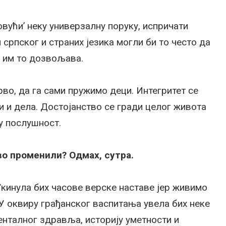
овући’ неку универзалну поруку, испричати
 српског и страних језика могли би то често да
у им то дозвољава.
во, да га сами пружимо деци. Интегритет се
 и дела. Достојанство се гради целог живота
у послушност.
во променили? Одмах, сутра.
кинула бих часове верске наставе јер живимо
У оквиру грађанског васпитања увела бих неке
енталног здравља, историју уметности и