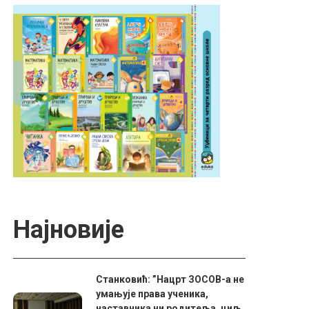
Најновије
Станковић: ”Нацрт ЗОСОВ-а не
умањује права ученика,
наставника ни родитеља, циљ