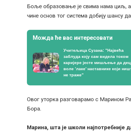
Боље образовање је свима нама циљ, а 
чине основ тог система добију шансу да 
Можда ће вас интересовати
Учитељица Сузана: ”Највећа
заблуда коју сам видела током
каријере јесте мишљење да дец
воле ’лаке’ наставнике који ниш
не траже”
Овог уторка разговарамо с Марином Ра
Бора.
Марина, шта је школи најпотребније д