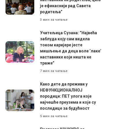
је ефикаснији рад Савета
родитеља”
3 мин за читање
Учитељица Сузана: ”Највећа
заблуда коју сам видела
током каријере јесте
мишљење да деца воле ’лаке’
наставнике који ништа не
траже”
7 мин за читање
Како дете да преживи у
НЕФУНКЦИОНАЛНОЈ
породици: ПЕТ улога које
најчешће преузима и које су
последице за будућност
5 мин за читање