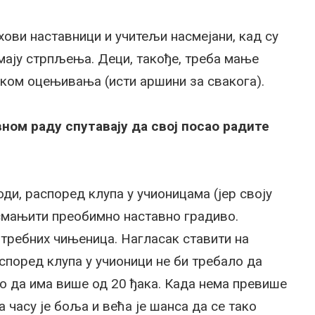
хови наставници и учитељи насмејани, кад су
имају стрпљења. Деци, такође, треба мање
иком оцењивања (исти аршини за свакога).
вном раду спутавају да свој посао радите
ди, распоред клупа у учионицама (јер своју
смањити преобимно наставно градиво.
ребних чињеница. Нагласак ставити на
аспоред клупа у учионици не би требало да
о да има више од 20 ђака. Када нема превише
часу је боља и већа је шанса да се тако