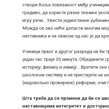
створи боља повезаност међу ученицима
градиво, да користе разне технике уко
игру речи… Увести јединствене уџбеник
Можда се ово неће допасти многим моји
наставника и на сваком од нас је да кр
Ученици првог и другог разреда не би т
један час траје 30 минута. Објединити 
историју; физику и хемију… Вратити оно
школском систему и не пристајати на н
(недовољно проверене) реформе, очигл
Шта треба да се промени да би се шк
наставницима интегритет и достојан