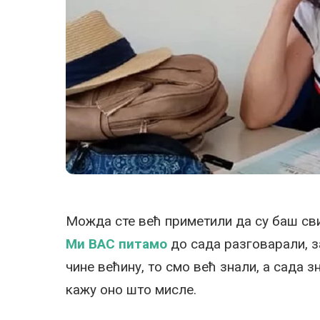
Можда сте већ приметили да су баш сви
Ми ВАС питамо
до сада разговарали, 
чине већину, то смо већ знали, а сада з
кажу оно што мисле.