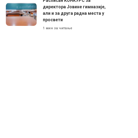
Расписан КОНКУРС за
директора Јовине гимназије,
али и за друга радна места у
просвети
1 мин за читање