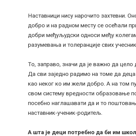
Наставници нису нарочито захтевни. Он
добро и на радном месту се осећали при
добри међуљудски односи међу колега
разумевања и толеранције свих учесни
То, заправо, значи да је важно да цел
Да сви заједно радимо на томе да деца
као неког ко им жели добро. А на том п
свом систему вредности образовање пос
посебно наглашавати да и то поштовањ
наставник-ученик-родитељ.
А шта је деци потребно да би им шко