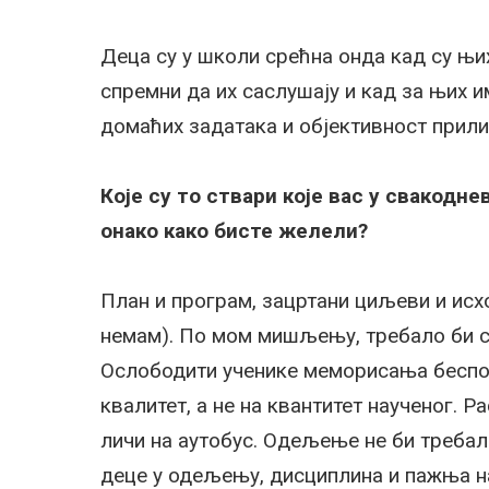
Деца су у школи срећна онда кад су њи
спремни да их саслушају и кад за њих 
домаћих задатака и објективност прил
Које су то ствари које вас у свакодне
онако како бисте желели?
План и програм, зацртани циљеви и исхо
немам). По мом мишљењу, требало би 
Ослободити ученике меморисања беспот
квалитет, а не на квантитет наученог. Р
личи на аутобус. Одељење не би требал
деце у одељењу, дисциплина и пажња на 