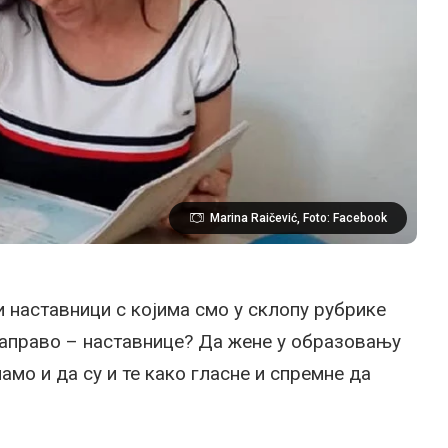
Marina Raičević, Foto: Facebook
 наставници с којима смо у склопу рубрике
заправо – наставнице? Да жене у образовању
намо и да су и те како гласне и спремне да