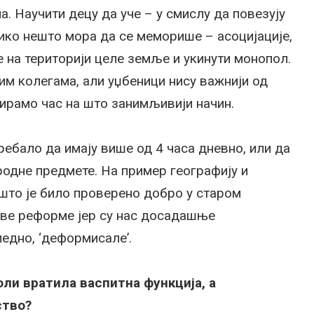
. Научити децу да уче – у смислу да повезују
лико нешто мора да се меморише – асоцијације,
е на територији целе земље и укинути монопол.
м колегама, али уџбеници нису важнији од
еирамо час на што занимљивији начин.
ребало да имају више од 4 часа дневно, или да
сродне предмете. На пример географију и
 што је било проверено добро у старом
ове реформе јер су нас досадашње
едно, ‘деформисале’.
оли вратила васпитна функција, а
ство?