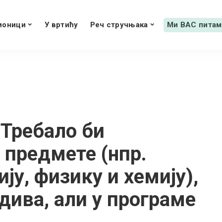
ионици
У вртићу
Реч стручњака
Ми ВАС питам
 Требало би
 предмете (нпр.
ију, физику и хемију),
ива, али у програме