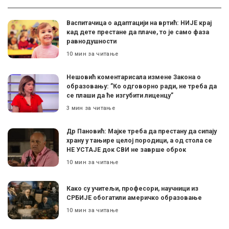
Васпитачица о адаптацији на вртић: НИЈЕ крај
кад дете престане да плаче, то је само фаза
равнодушности
10 мин за читање
Нешовић коментарисала измене Закона о
образовању: ”Ко одговорно ради, не треба да
се плаши да ће изгубити лиценцу”
3 мин за читање
Др Пановић: Мајке треба да престану да сипају
храну у тањире целој породици, а од стола се
НЕ УСТАЈЕ док СВИ не заврше оброк
10 мин за читање
Како су учитељи, професори, научници из
СРБИЈЕ обогатили америчко образовање
10 мин за читање