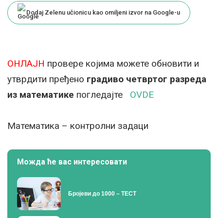
Dodaj Zelenu učionicu kao omiljeni izvor na Google-u
ОНЛАЈН
провере којима можете обновити и
утврдити пређено
градиво четвртог разреда
из математике
погледајте
OVDE
Mатематика – контролни задаци
Можда ће вас интересовати
Бројеви до 1000 – ТЕСТ