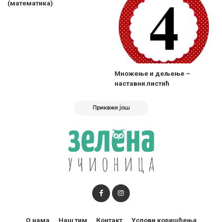
(математика)
Множење и дељење –
наставни листић
Прикажи још
О нама
Наш тим
Контакт
Услови коришћења