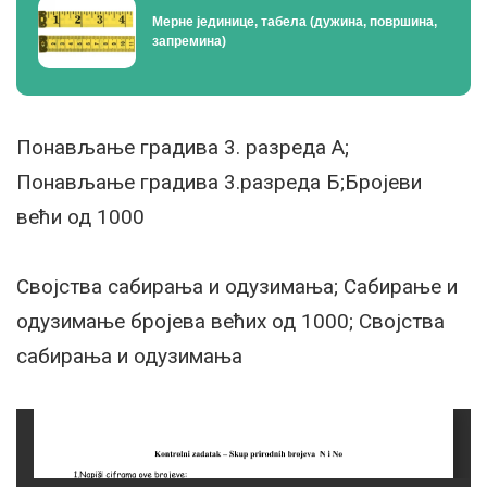
Мерне јединице, табела (дужина, површина,
запремина)
Понављање градива 3. разреда А;
Понављање градива 3.разреда Б;Бројеви
већи од 1000
Својства сабирања и одузимања; Сабирање и
одузимање бројева већих од 1000; Својства
сабирања и одузимања