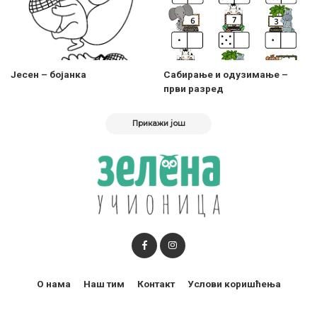
Јесен – бојанка
Сабирање и одузимање –
први разред
Прикажи још
О нама
Наш тим
Контакт
Услови коришћења