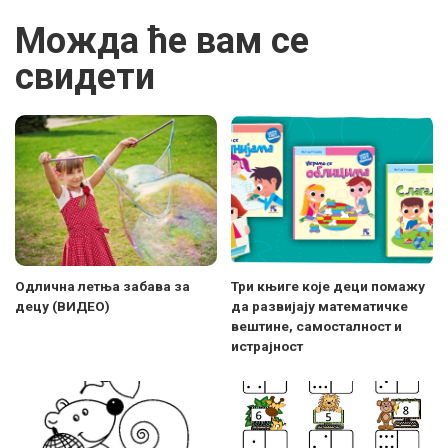
Можда ће вам се
свидети
Одлична летња забава за
Три књиге које деци помажу
децу (ВИДЕО)
да развијају математичке
вештине, самосталност и
истрајност