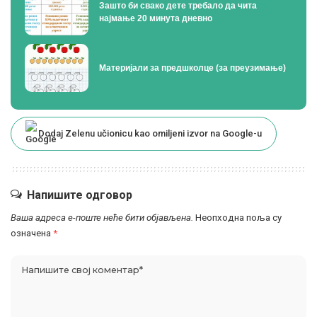
Зашто би свако дете требало да чита
најмање 20 минута дневно
Материјали за предшколце (за преузимање)
Dodaj Zelenu učionicu kao omiljeni izvor na Google-u
Напишите одговор
Ваша адреса е-поште неће бити објављена.
Неопходна поља су
означена
*