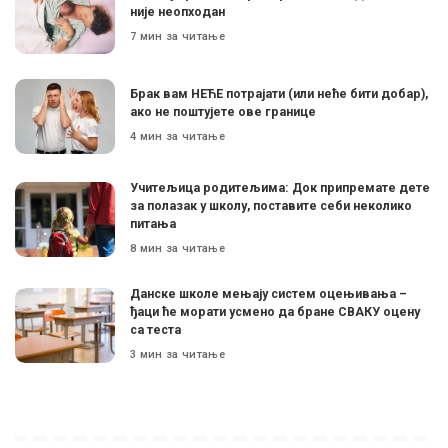
није неопходан
7 мин за читање
Брак вам НЕЋЕ потрајати (или неће бити добар),
ако не поштујете ове границе
4 мин за читање
Учитељица родитељима: Док припремате дете
за полазак у школу, поставите себи неколико
питања
8 мин за читање
Данске школе мењају систем оцењивања –
ђаци ће морати усмено да бране СВАКУ оцену
са теста
3 мин за читање