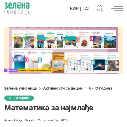
ЋИР
|
LAT
Зелена учионица
Активности са децом
6 - 10 година
6 - 10 година
Mатематика за најмлађе
Нада Шакић
27. новембар 2015.
Аутор:
Posted
by