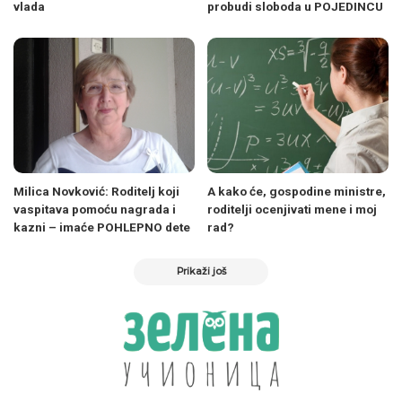
vlada
probudi sloboda u POJEDINCU
Milica Novković: Roditelj koji
A kako će, gospodine ministre,
vaspitava pomoću nagrada i
roditelji ocenjivati mene i moj
kazni – imaće POHLEPNO dete
rad?
Prikaži još