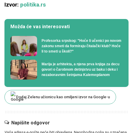
Izvor:
politika.rs
Možda će vas interesovati
Profesorka srpskog: ”Hoće li učenici po novom
zakonu smeti da formiraju čitalački klub? Hoće
li to smeti u školi?”
Marija je arhitekta, a njena prva knjiga za decu
govori o čarobnom detinjstvu uz baku i deku i
nezaboravnim šetnjama Kalemegdanom
Dodaj Zelenu učionicu kao omiljeni izvor na Google-u
Napišite odgovor
Vaša adresa e-pošte neće biti objavljena.
Neophodna polja su označena