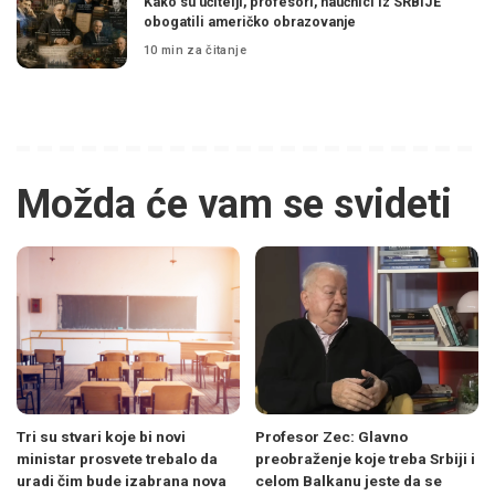
Kako su učitelji, profesori, naučnici iz SRBIJE
obogatili američko obrazovanje
10 min za čitanje
Možda će vam se svideti
Tri su stvari koje bi novi
Profesor Zec: Glavno
ministar prosvete trebalo da
preobraženje koje treba Srbiji i
uradi čim bude izabrana nova
celom Balkanu jeste da se