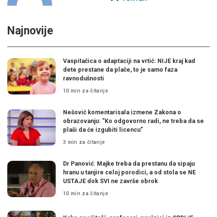
Najnovije
Vaspitačica o adaptaciji na vrtić: NIJE kraj kad
dete prestane da plače, to je samo faza
ravnodušnosti
10 min za čitanje
Nešović komentarisala izmene Zakona o
obrazovanju: ”Ko odgovorno radi, ne treba da se
plaši da će izgubiti licencu”
3 min za čitanje
Dr Panović: Majke treba da prestanu da sipaju
hranu u tanjire celoj porodici, a od stola se NE
USTAJE dok SVI ne završe obrok
10 min za čitanje