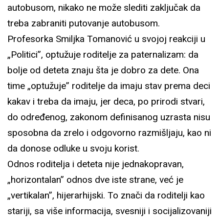
autobusom, nikako ne može slediti zaključak da
treba zabraniti putovanje autobusom.
Profesorka Smiljka Tomanović u svojoj reakciji u
„Politici”, optužuje roditelje za paternalizam: da
bolje od deteta znaju šta je dobro za dete. Ona
time „optužuje” roditelje da imaju stav prema deci
kakav i treba da imaju, jer deca, po prirodi stvari,
do određenog, zakonom definisanog uzrasta nisu
sposobna da zrelo i odgovorno razmišljaju, kao ni
da donose odluke u svoju korist.
Odnos roditelja i deteta nije jednakopravan,
„horizontalan” odnos dve iste strane, već je
„vertikalan”, hijerarhijski. To znači da roditelji kao
stariji, sa više informacija, svesniji i socijalizovaniji