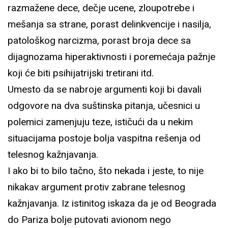
razmažene dece, dečje ucene, zloupotrebe i
mešanja sa strane, porast delinkvencije i nasilja,
patološkog narcizma, porast broja dece sa
dijagnozama hiperaktivnosti i poremećaja pažnje
koji će biti psihijatrijski tretirani itd.
Umesto da se nabroje argumenti koji bi davali
odgovore na dva suštinska pitanja, učesnici u
polemici zamenjuju teze, ističući da u nekim
situacijama postoje bolja vaspitna rešenja od
telesnog kažnjavanja.
I ako bi to bilo tačno, što nekada i jeste, to nije
nikakav argument protiv zabrane telesnog
kažnjavanja. Iz istinitog iskaza da je od Beograda
do Pariza bolje putovati avionom nego