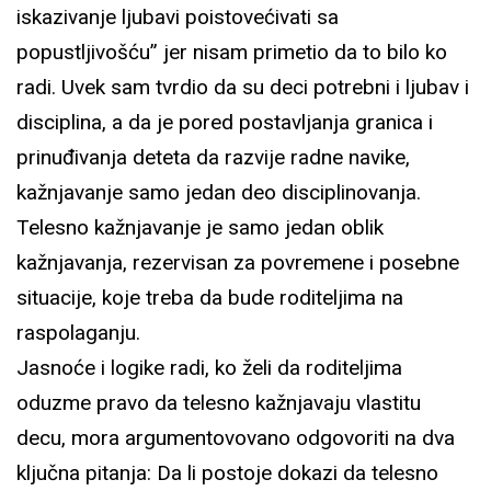
iskazivanje ljubavi poistovećivati sa
popustljivošću” jer nisam primetio da to bilo ko
radi. Uvek sam tvrdio da su deci potrebni i ljubav i
disciplina, a da je pored postavljanja granica i
prinuđivanja deteta da razvije radne navike,
kažnjavanje samo jedan deo disciplinovanja.
Telesno kažnjavanje je samo jedan oblik
kažnjavanja, rezervisan za povremene i posebne
situacije, koje treba da bude roditeljima na
raspolaganju.
Jasnoće i logike radi, ko želi da roditeljima
oduzme pravo da telesno kažnjavaju vlastitu
decu, mora argumentovovano odgovoriti na dva
ključna pitanja: Da li postoje dokazi da telesno