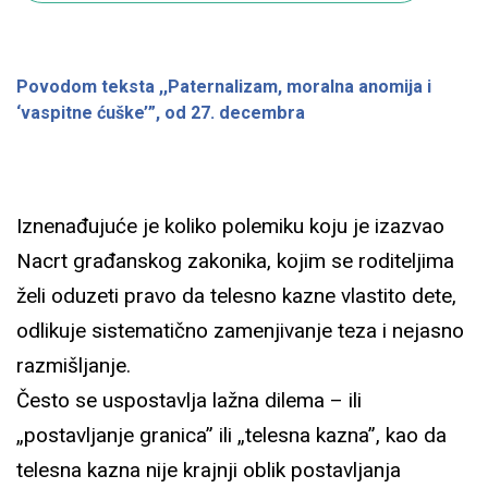
Povodom teksta ,,Paternalizam, moralna anomija i
‘vaspitne ćuške’”, od 27. decembra
Iznenađujuće je koliko polemiku koju je izazvao
Nacrt građanskog zakonika, kojim se roditeljima
želi oduzeti pravo da telesno kazne vlastito dete,
odlikuje sistematično zamenjivanje teza i nejasno
razmišljanje.
Često se uspostavlja lažna dilema – ili
„postavljanje granica” ili „telesna kazna”, kao da
telesna kazna nije krajnji oblik postavljanja