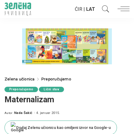
ĆIR
|
LAT
Zelena učionica
Preporučujemo
Preporučujemo
Lični stav
Maternalizam
Nada Šakić
4. januar 2015.
Autor:
Posted
by
Dodaj Zelenu učionicu kao omiljeni izvor na Google-u