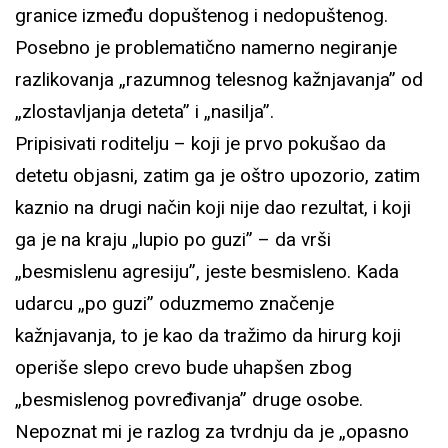
granice između dopuštenog i nedopuštenog.
Posebno je problematično namerno negiranje
razlikovanja „razumnog telesnog kažnjavanja” od
„zlostavljanja deteta” i „nasilja”.
Pripisivati roditelju – koji je prvo pokušao da
detetu objasni, zatim ga je oštro upozorio, zatim
kaznio na drugi način koji nije dao rezultat, i koji
ga je na kraju „lupio po guzi” – da vrši
„besmislenu agresiju”, jeste besmisleno. Kada
udarcu „po guzi” oduzmemo značenje
kažnjavanja, to je kao da tražimo da hirurg koji
operiše slepo crevo bude uhapšen zbog
„besmislenog povređivanja” druge osobe.
Nepoznat mi je razlog za tvrdnju da je „opasno