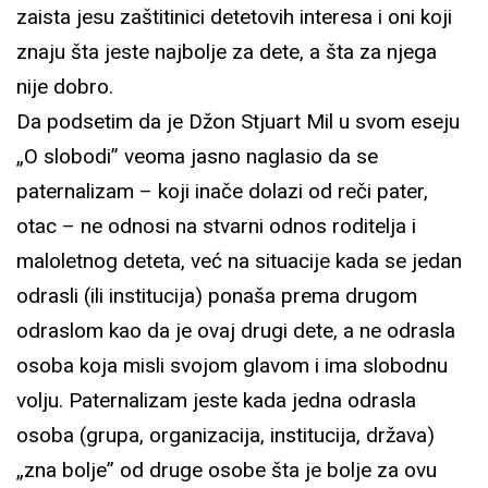
zaista jesu zaštitinici detetovih interesa i oni koji
znaju šta jeste najbolje za dete, a šta za njega
nije dobro.
Da podsetim da je Džon Stjuart Mil u svom eseju
„O slobodi” veoma jasno naglasio da se
paternalizam – koji inače dolazi od reči pater,
otac – ne odnosi na stvarni odnos roditelja i
maloletnog deteta, već na situacije kada se jedan
odrasli (ili institucija) ponaša prema drugom
odraslom kao da je ovaj drugi dete, a ne odrasla
osoba koja misli svojom glavom i ima slobodnu
volju. Paternalizam jeste kada jedna odrasla
osoba (grupa, organizacija, institucija, država)
„zna bolje” od druge osobe šta je bolje za ovu