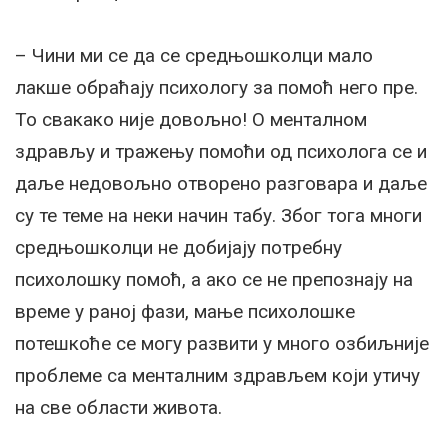
– Чини ми се да се средњошколци мало
лакше обраћају психологу за помоћ него пре.
То свакако није довољно! О менталном
здрављу и тражењу помоћи од психолога се и
даље недовољно отворено разговара и даље
су те теме на неки начин табу. Због тога многи
средњошколци не добијају потребну
психолошку помоћ, а ако се не препознају на
време у раној фази, мање психолошке
потешкоће се могу развити у много озбиљније
проблеме са менталним здрављем који утичу
на све области живота.