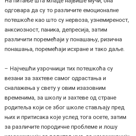
На питање шта младе највише мучи, она
одговара да су то различите емоционалне
потешкоће као што су нервоза, узнемиреност,
анксиозност, паника, депресија, затим
различити поремећаји у понашању, ризична
понашања, поремећаји исхране и тако даље.
– Најчешћи узрочници тих потешкоћа су
везани за захтеве самог одрастања и
сналажења у свету у овим изазовним
временима, за школу и захтеве од стране
родитеља који се због школе стављају пред
њих и притисака које услед тога осете, затим
за различите породичне проблеме и лошу