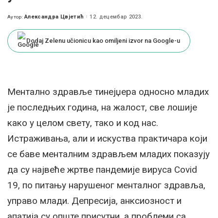
Александра Цвјетић
12. децембар 2023.
Аутор:
Posted
by
Dodaj Zelenu učionicu kao omiljeni izvor na Google-u
Ментално здравље тинејџера односно младих
је последњих година, на жалост, све лошије
како у целом свету, тако и код нас.
Истраживања, али и искуства практичара који
се баве менталним здрављем младих показују
да су највеће жртве пандемије вируса Covid
19, по питању нарушеног менталног здравља,
управо млади. Депресија, анксиозност и
апатија су опште присутни, а проблеми са