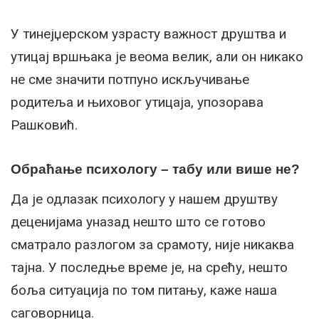
У тинејџерском узрасту важност друштва и
утицај вршњака је веома велик, али он никако
не сме значити потпуно искључивање
родитеља и њиховог утицаја, упозорава
Рашковић.
Обраћање психологу – табу или више не?
Да је одлазак психологу у нашем друштву
деценијама уназад нешто што се готово
сматрало разлогом за срамоту, није никаква
тајна. У последње време је, на срећу, нешто
боља ситуација по том питању, каже наша
саговорница.