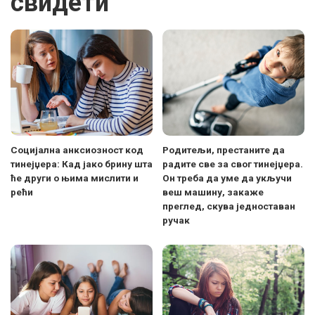
свидети
Социјална анксиозност код
Родитељи, престаните да
тинејџера: Кад јако брину шта
радите све за свог тинејџера.
ће други о њима мислити и
Он треба да уме да укључи
рећи
веш машину, закаже
преглед, скува једноставан
ручак