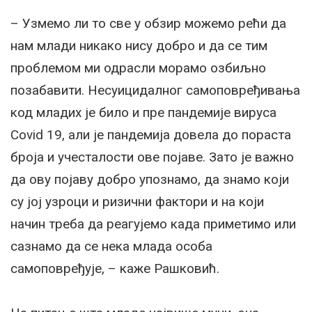
– Узмемо ли то све у обзир можемо рећи да
нам млади никако нису добро и да се тим
проблемом ми одрасли морамо озбиљно
позабавити. Несуицидалног самоповређивања
код младих је било и пре пандемије вируса
Covid 19, али је пандемија довела до пораста
броја и учесталости ове појаве. Зато је важно
да ову појаву добро упознамо, да знамо који
су јој узроци и ризични фактори и на који
начин треба да реагујемо када приметимо или
сазнамо да се нека млада особа
самоповређује, – каже Рашковић.