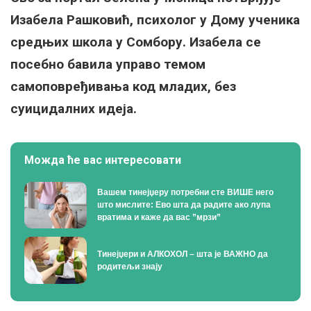
Изабела Рашковић, психолог у Дому ученика
средњих школа у Сомбору. Изабела се
посебно бавила управо темом
самоповређивања код младих, без
суицидалних идеја.
Можда ће вас интересовати
Вашем тинејџеру потребни сте ВИШЕ него
што мислите: Ево шта да радите ако лупа
вратима и каже да вас ”мрзи”
Тинејџери и АЛКОХОЛ – шта је ВАЖНО да
родитељи знају