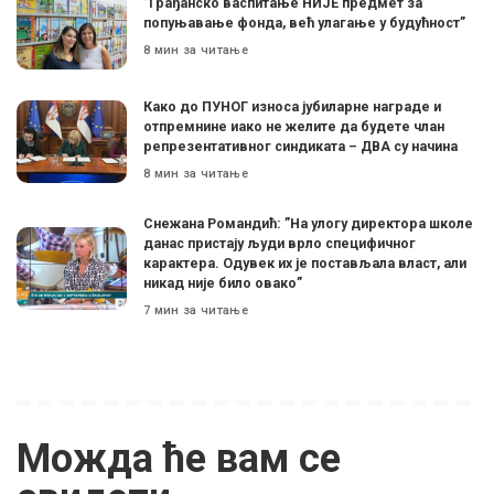
”Грађанско васпитање НИЈЕ предмет за
попуњавање фонда, већ улагање у будућност”
8 мин за читање
Како до ПУНОГ износа јубиларне награде и
отпремнине иако не желите да будете члан
репрезентативног синдиката – ДВА су начина
8 мин за читање
Снежана Романдић: ”На улогу директора школе
данас пристају људи врло специфичног
карактера. Одувек их је постављала власт, али
никад није било овако”
7 мин за читање
Можда ће вам се