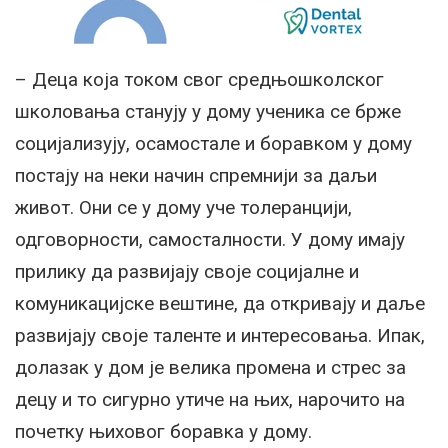
– Деца која током свог средњошколског
школовања станују у дому ученика се брже
социјализују, осамостале и боравком у дому
постају на неки начин спремнији за даљи
живот. Они се у дому уче толеранцији,
одговорности, самосталности. У дому имају
прилику да развијају своје социјалне и
комуникацијске вештине, да откривају и даље
развијају своје таленте и интересовања. Ипак,
долазак у дом је велика промена и стрес за
децу и то сигурно утиче на њих, нарочито на
почетку њиховог боравка у дому.