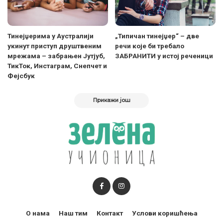
Тинејџерима у Аустралији
„Типичан тинејџер“ – две
укинут приступ друштвеним
речи које би требало
мрежама – забрањен Јутјуб,
ЗАБРАНИТИ у истој реченици
ТикТок, Инстаграм, Снепчет и
Фејсбук
Прикажи још
О нама
Наш тим
Контакт
Услови коришћења