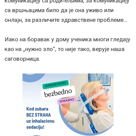
комуникацију са родитељима, за комуникацију
са вршњацима било да је она уживо или
онлајн, за различите здравствене проблеме…
Иако на боравак у дому ученика многи гледају
као на „нужно зло“, то није тако, верује наша
саговорница.