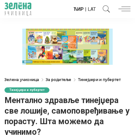
ЋИР
|
LAT
Зелена учионица
За родитеље
Тинејџери и пубертет
Тинејџери и пубертет
Ментално здравље тинејџера
све лошије, самоповређивање у
порасту. Шта можемо да
учинимо?