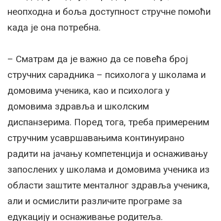
неопходна и боља доступност стручне помоћи
када је она потребна.
– Сматрам да је важно да се повећа број
стручних сарадника – психолога у школама и
домовима ученика, као и психолога у
домовима здравља и школским
диспанзерима. Поред тога, треба примереним
стручним усавршавањима континуирано
радити на јачању компетенција и оснаживању
запослених у школама и домовима ученика из
области заштите менталног здравља ученика,
али и осмислити различите програме за
едукацију и оснаживање родитеља.