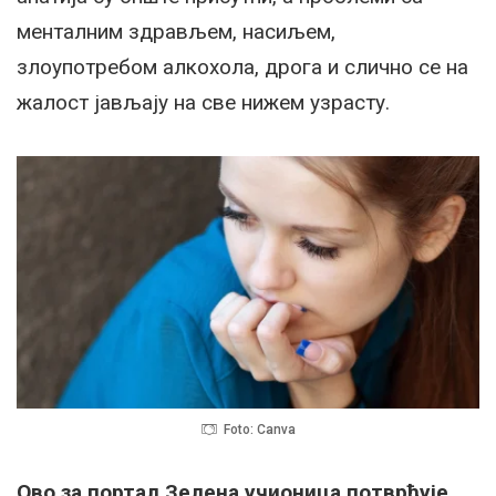
менталним здрављем, насиљем,
злоупотребом алкохола, дрога и слично се на
жалост јављају на све нижем узрасту.
Foto: Canva
Oво за портал Зелена учионица потврђује