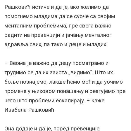
Рашковић истиче и да је, ако желимо да
помогнемо младима да се суоче са својим
менталним проблемима, пре свега важно
радити на превенцији и јачању менталног
здравља свих, па тако и деце и младих.
– Веома је важно да децу посматрамо и
трудимо се да их заиста „видимо“. Што их
боље познајемо, лакше ћемо моћи да уочимо
промене у њиховом понашању и реагујемо пре
него што проблеми ескалирају. – каже
Изабела Рашковић.
Она додаје и да је, поред превенције,