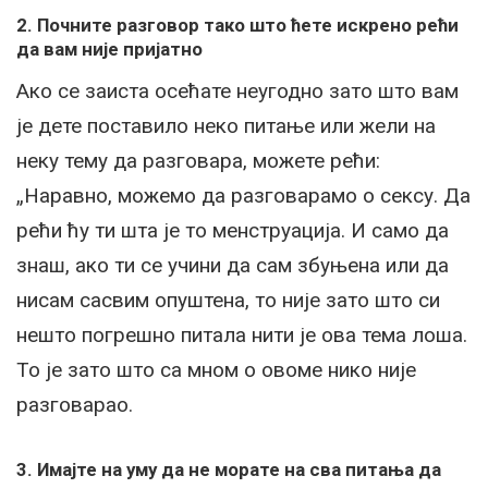
2. Почните разговор тако што ћете искрено рећи
да вам није пријатно
Ако се заиста осећате неугодно зато што вам
је дете поставило неко питање или жели на
неку тему да разговара, можете рећи:
„Наравно, можемо да разговарамо о сексу. Да
рећи ћу ти шта је то менструација. И само да
знаш, ако ти се учини да сам збуњена или да
нисам сасвим опуштена, то није зато што си
нешто погрешно питала нити је ова тема лоша.
То је зато што са мном о овоме нико није
разговарао.
3. Имајте на уму да не морате на сва питања да