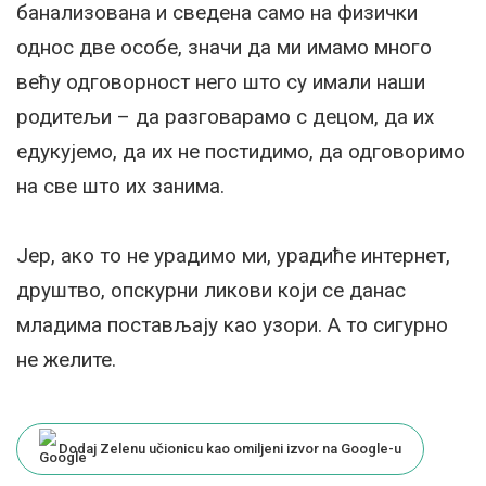
банализована и сведена само на физички
однос две особе, значи да ми имамо много
већу одговорност него што су имали наши
родитељи – да разговарамо с децом, да их
едукујемо, да их не постидимо, да одговоримо
на све што их занима.
Јер, ако то не урадимо ми, урадиће интернет,
друштво, опскурни ликови који се данас
младима постављају као узори. А то сигурно
не желите.
Dodaj Zelenu učionicu kao omiljeni izvor na Google-u