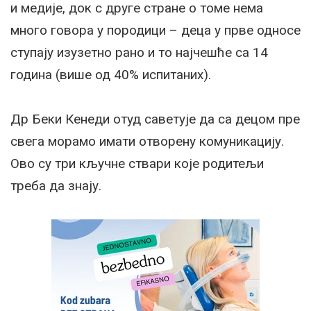
и медије, док с друге стране о томе нема
много говора у породици – деца у прве односе
ступају изузетно рано и то најчешће са 14
година (више од 40% испитаних).
Др Беки Кенеди отуд саветује да са децом пре
свега морамо имати отворену комуникацију.
Ово су три кључне ствари које родитељи
треба да знају.