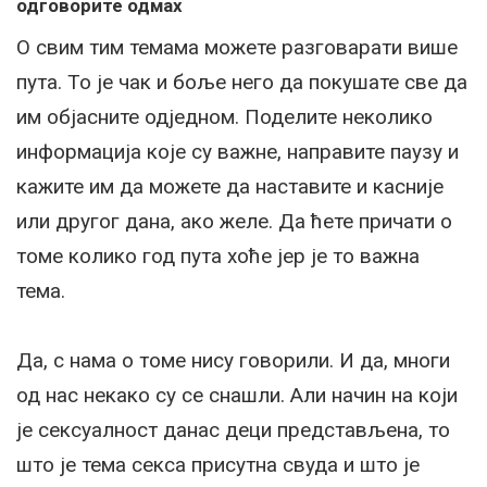
одговорите одмах
О свим тим темама можете разговарати више
пута. То је чак и боље него да покушате све да
им објасните одједном. Поделите неколико
информација које су важне, направите паузу и
кажите им да можете да наставите и касније
или другог дана, ако желе. Да ћете причати о
томе колико год пута хоће јер је то важна
тема.
Да, с нама о томе нису говорили. И да, многи
од нас некако су се снашли. Али начин на који
је сексуалност данас деци представљена, то
што је тема секса присутна свуда и што је