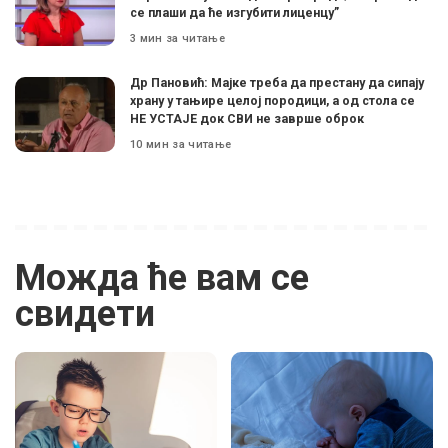
се плаши да ће изгубити лиценцу”
3 мин за читање
Др Пановић: Мајке треба да престану да сипају
храну у тањире целој породици, а од стола се
НЕ УСТАЈЕ док СВИ не заврше оброк
10 мин за читање
Можда ће вам се
свидети