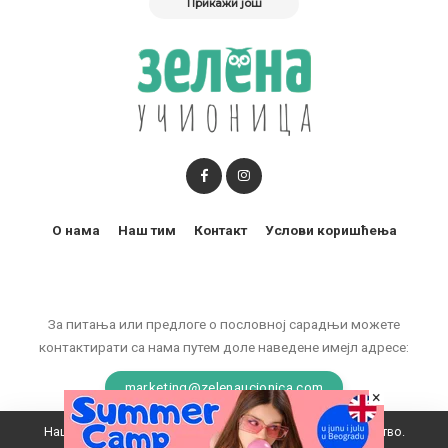
Прикажи још
О нама
Наш тим
Контакт
Услови коришћења
За питања или предлоге о пословној сарадњи можете
контактирати са нама путем доле наведене имејл адресе:
marketing@zelenaucionica.com
×
Наш вебсајт користи колачиће да побољша ваше искуство.