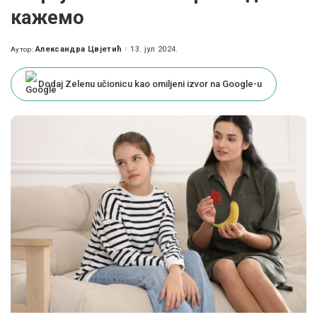
кажемо
Александра Цвјетић
13. јул 2024.
Аутор:
Posted
by
Dodaj Zelenu učionicu kao omiljeni izvor na Google-u