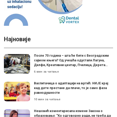
Најновије
После 70 година – шта ће бити с Београдским
сајмом књига? Од учешћа одустали Лагуна,
Делфи, Креативни центар, Пчелица, Дерета…
6 мин за читање
Васпитачица о адаптацији на вртић: НИЈЕ крај
кад дете престане да плаче, то је само фаза
равнодушности
10 мин за читање
Нешовић коментарисала измене Закона о
образовању: ”Ко одговорно ради, не треба да