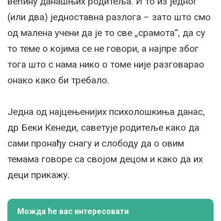
већину данашњих родитеља. И то из једног
(или два) једноставна разлога – зато што смо
од малена учени да је то све „срамота“, да су
то теме о којима се не говори, а најпре због
тога што с нама нико о томе није разговарао
онако како би требало.
Једна од најцењенијих психолошкиња данас,
др Беки Кенеди, саветује родитеље како да
сами пронађу снагу и слободу да о овим
темама говоре са својом децом и како да их
деци прикажу.
Можда ће вас интересовати