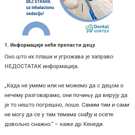
1. Информације неће препасти децу
Оно што их плаши и угрожава је заправо
НЕДОСТАТАК информација.
„Када не умемо или не можемо да с децом о
нечему разговарамо, они почињу да верују да
је то нешто погрешно, лоше. Самим тим и сами
не могу да се у тим темама снађу и осете
довољно снажно.“ – каже др Кенеди.