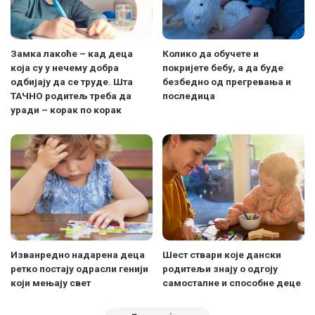
Замка лакоће – кад деца
Колико да обучете и
која су у нечему добра
покријете бебу, а да буде
одбијају да се труде. Шта
безбедно од прегревања и
ТАЧНО родитељ треба да
последица
уради – корак по корак
Изванредно надарена деца
Шест ствари које дански
ретко постају одрасли генији
родитељи знају о одгоју
који мењају свет
самосталне и способне деце