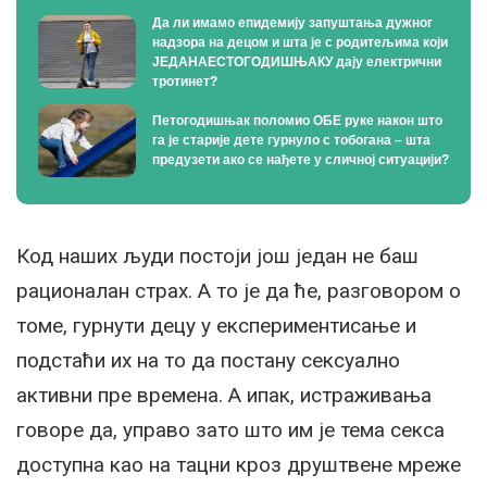
Да ли имамо епидемију запуштања дужног
надзора на децом и шта је с родитељима који
ЈЕДАНАЕСТОГОДИШЊАКУ дају електрични
тротинет?
Петогодишњак поломио ОБЕ руке након што
га је старије дете гурнуло с тобогана – шта
предузети ако се нађете у сличној ситуацији?
Код наших људи постоји још један не баш
рационалан страх. А то је да ће, разговором о
томе, гурнути децу у експериментисање и
подстаћи их на то да постану сексуално
активни пре времена. А ипак, истраживања
говоре да, управо зато што им је тема секса
доступна као на тацни кроз друштвене мреже