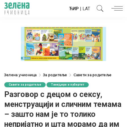
ЋИР
|
LAT
Зелена учионица
За родитеље
Савети за родитеље
Савети за родитеље
Тинејџери и пубертет
Разговор с децом о сексу,
менструацији и сличним темама
– зашто нам је то толико
непријатно и шта морамо да им