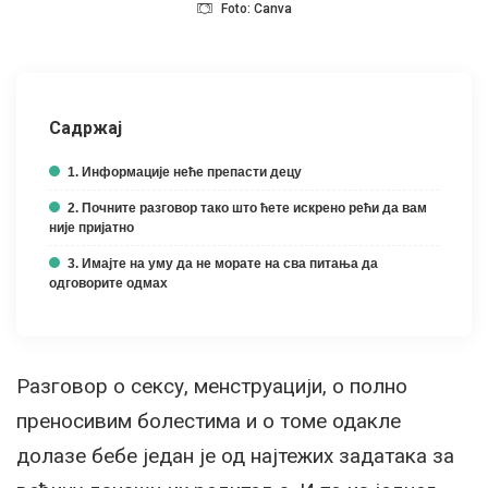
Foto: Canva
Садржај
1. Информације неће препасти децу
2. Почните разговор тако што ћете искрено рећи да вам
није пријатно
3. Имајте на уму да не морате на сва питања да
одговорите одмах
Разговор о сексу, менструацији, о полно
преносивим болестима и о томе одакле
долазе бебе један је од најтежих задатака за