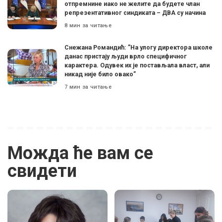
отпремнине иако не желите да будете члан
репрезентативног синдиката – ДВА су начина
8 мин за читање
Снежана Романдић: ”На улогу директора школе
данас пристају људи врло специфичног
карактера. Одувек их је постављала власт, али
никад није било овако”
7 мин за читање
Можда ће вам се
свидети