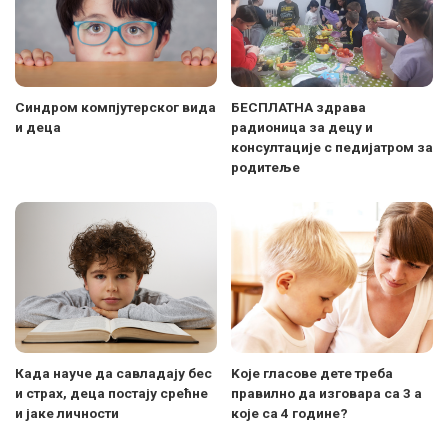
Синдром компјутерског вида
БЕСПЛАТНА здрава
и деца
радионица за децу и
консултације с педијатром за
родитеље
Када науче да савладају бес
Kоје гласове дете треба
и страх, деца постају срећне
правилно да изговара са 3 а
и јаке личности
које са 4 године?