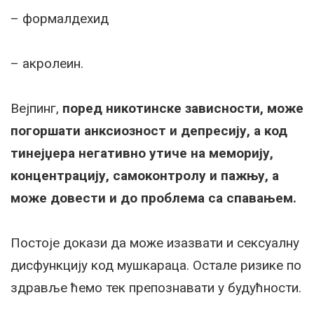
– формалдехид
– акролеин.
Вејпинг,
поред никотинске зависности, може
погоршати анксиозност и депресију, а код
тинејџера негативно утиче на меморију,
концентрацију, самоконтролу и пажњу, а
може довести и до проблема са спавањем.
Постоје докази да може изазвати и сексуалну
дисфункцију код мушкараца. Остале ризике по
здравље ћемо тек препознавати у будућности.