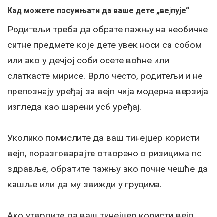
Кад можете посумњати да ваше дете „вејпује“
Родитељи треба да обрате пажњу на необичне
ситне предмете које дете увек носи са собом
или ако у дечјој соби осете воћне или
слаткасте мирисе. Врло често, родитељи и не
препознају уређај за вејп чија модерна верзија
изгледа као шарени усб уређај.
Уколико помислите да ваш тинејџер користи
вејп, поразговарајте отворено о ризицима по
здравље, обратите пажњу ако почне чешће да
кашље или да му звижди у грудима.
Ако утврдите да ваш тинејџер користи вејп,