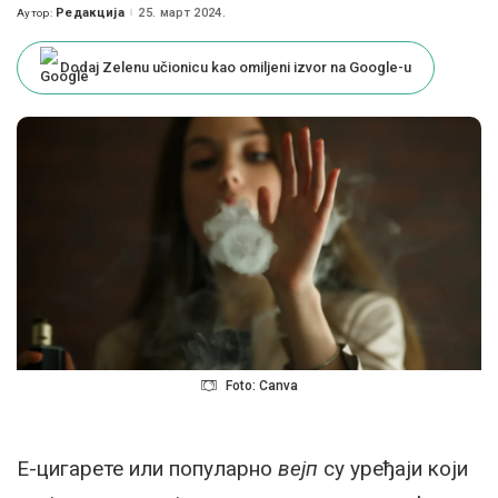
Редакција
25. март 2024.
Аутор:
Posted
by
Dodaj Zelenu učionicu kao omiljeni izvor na Google-u
Foto: Canva
Е-цигарете или популарно
вејп
су уређаји који