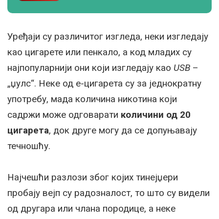
Уређаји су различитог изгледа, неки изгледају
као цигарете или пенкало, а код младих су
најпопуларнији они који изгледају као
USB
–
„џулс“. Неке од е-цигарета су за једнократну
употребу, мада количина никотина који
садржи може одговарати
количини од 20
цигарета
, док друге могу да се допуњавају
течношћу.
Најчешћи разлози због којих тинејџери
пробају вејп су радозналост, то што су видели
од другара или члана породице, а неке