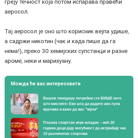
греју течност која потом испарава правећи
аеросол.
Тај аеросол је оно што корисник вејпа удише,
а садржи никотин (чак и када пише да га
нема!), преко 30 хемијских супстанци и разне
ароме, неки и марихуану.
Можда ће вас интересовати
Вашем тинејџеру потребни сте ВИШЕ него
што мислите: Ево шта да радите ако лупа
вратима и каже да вас ”мрзи”
Плазма спортске игре младих – већ 30
година деци дају могућност да испробају чак
10 различитих спортова