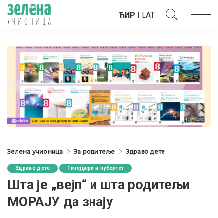
ЋИР
|
LAT
Зелена учионица
За родитеље
Здраво дете
Здраво дете
Тинејџери и пубертет
Шта је „вејп“ и шта родитељи
МОРАЈУ да знају