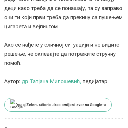
деци како треба да се понашају, па су заправо
они ти који први треба да прекину са пушењем
цигарета и вејпингом.
Ако се нађете у сличној ситуацији и не видите
решење, не оклевајте да потражите стручну
помоћ.
Аутор:
др Татјана Милошевић,
педијатар
Dodaj Zelenu učionicu kao omiljeni izvor na Google-u