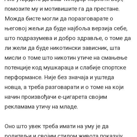
помозите му и мотивишите га да престане.
Можда бисте могли да поразговарате о
његовој жељи да буде најбоља верзија себе,
што подразумева и добро здравље, о томе да
ли жели да буде никотински зависник, шта
мисли о томе што никотин утиче на смањење
потенције код мушкараца и слабије спортске
перформансе. Није без значаја и уштеда
новца, а треба разговарати и о томе на који
начин произвођачи е-цигарета својим
рекламама утичу на младе.
Оно што увек треба имати на уму је да
родитељи и својим стилом живота показују