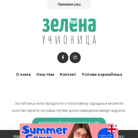
Прикажи још
О нама
Наш тим
Контакт
Услови коришћења
За питања или предлоге о пословној сарадњи можете
контактирати са нама путем доле наведене имејл адресе:
marketing@zelenaucionica.com
×
Наш вебсајт користи колачиће да побољша ваше искуство.