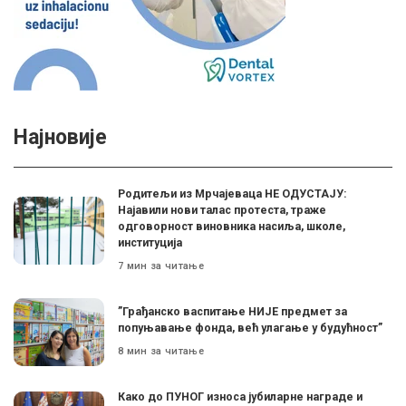
Најновије
Родитељи из Мрчајеваца НЕ ОДУСТАЈУ:
Најавили нови талас протеста, траже
одговорност виновника насиља, школе,
институција
7 мин за читање
”Грађанско васпитање НИЈЕ предмет за
попуњавање фонда, већ улагање у будућност”
8 мин за читање
Како до ПУНОГ износа јубиларне награде и