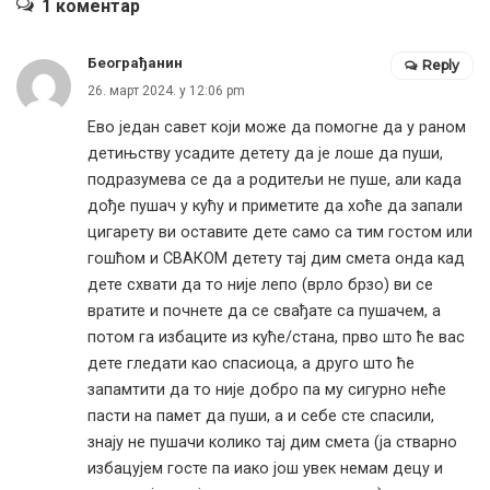
1 коментар
Београђанин
Reply
26. март 2024. у 12:06 pm
Ево један савет који може да помогне да у раном
детињству усадите детету да је лоше да пуши,
подразумева се да а родитељи не пуше, али када
дође пушач у кућу и приметите да хоће да запали
цигарету ви оставите дете само са тим гостом или
гошћом и СВАКОМ детету тај дим смета онда кад
дете схвати да то није лепо (врло брзо) ви се
вратите и почнете да се свађате са пушачем, а
потом га избаците из куће/стана, прво што ће вас
дете гледати као спасиоца, а друго што ће
запамтити да то није добро па му сигурно неће
пасти на памет да пуши, а и себе сте спасили,
знају не пушачи колико тај дим смета (ја стварно
избацујем госте па иако још увек немам децу и