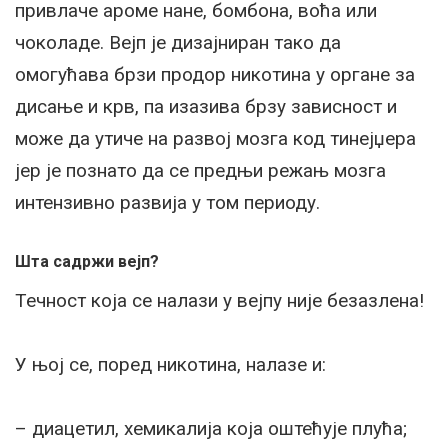
привлаче ароме нане, бомбона, воћа или
чоколаде. Вејп је дизајниран тако да
омогућава брзи продор никотина у органе за
дисање и крв, па изазива брзу зависност и
може да утиче на развој мозга код тинејџера
јер је познато да се предњи режањ мозга
интензивно развија у том периоду.
Шта садржи вејп?
Течност која се налази у вејпу није безазлена!
У њој се, поред никотина, налазе и:
– диацетил, хемикалија која оштећује плућа;