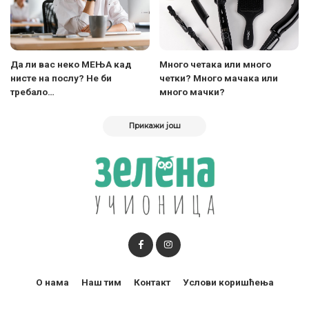
Да ли вас неко МЕЊА кад
Много четака или много
нисте на послу? Не би
четки? Много мачака или
требало…
много мачки?
Прикажи још
О нама
Наш тим
Контакт
Услови коришћења