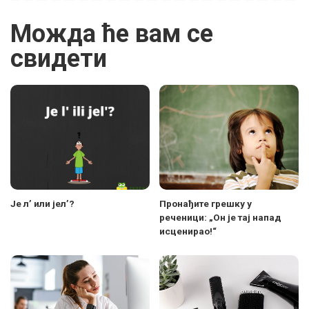
Можда ће вам се
свидети
Је л’ или јел’?
Пронађите грешку у
реченици: „Он је тај напад
исценирао!“