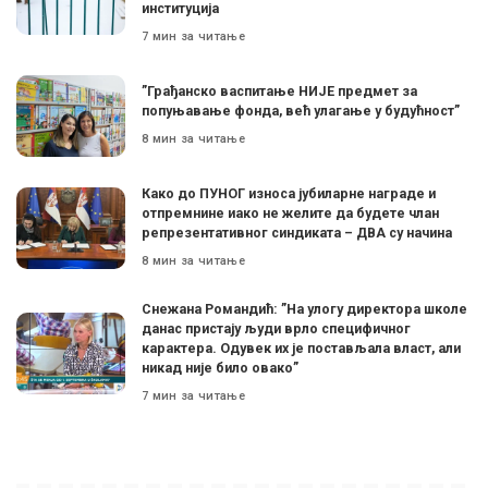
институција
7 мин за читање
”Грађанско васпитање НИЈЕ предмет за
попуњавање фонда, већ улагање у будућност”
8 мин за читање
Како до ПУНОГ износа јубиларне награде и
отпремнине иако не желите да будете члан
репрезентативног синдиката – ДВА су начина
8 мин за читање
Снежана Романдић: ”На улогу директора школе
данас пристају људи врло специфичног
карактера. Одувек их је постављала власт, али
никад није било овако”
7 мин за читање