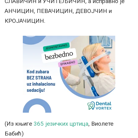
СЛАВИЧИН и УЧИТЕЉИЧИН, а исправно је
АНЧИЦИН, ПЕВАЧИЦИН, ДЕВОЈЧИН и
КРОЈАЧИЦИН.
(Из књиге
365 језичких цртица
, Виолете
Бабић)