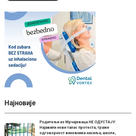
Најновије
Родитељи из Мрчајеваца НЕ ОДУСТАЈУ:
Најавили нови талас протеста, траже
одговорност виновника насиља, школе,