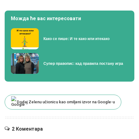
Можда ће вас интересовати
Како се пише: И те како или итекако
Супер правопис: кад правила постану игра
Dodaj Zelenu učionicu kao omiljeni izvor na Google-u
2 Коментара