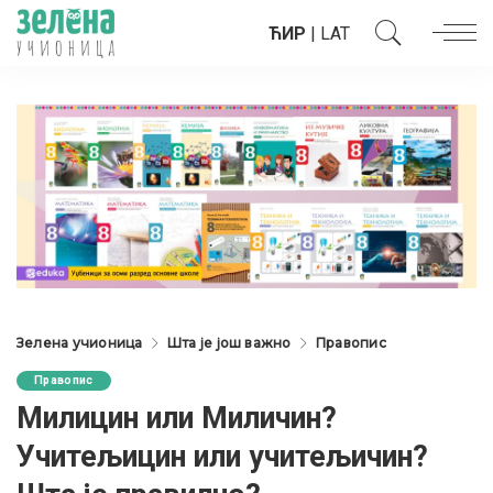
ЋИР
|
LAT
Зелена учионица
Шта је још важно
Правопис
Правопис
Милицин или Миличин?
Учитељицин или учитељичин?