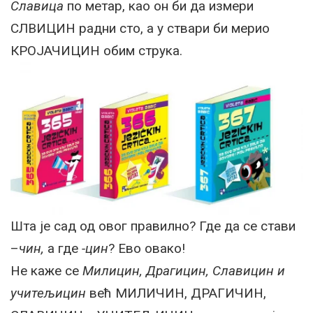
Славица
по метар, као он би да измери
СЛВИЦИН радни сто, а у ствари би мерио
КРОЈАЧИЦИН обим струка.
Шта је сад од овог правилно? Где да се стави
–
чин,
а где
-цин
? Ево овако!
Не каже се
Милицин, Драгицин, Славицин и
учитељицин
већ МИЛИЧИН, ДРАГИЧИН,