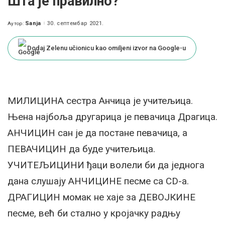
Шта је правилно?
Sanja
30. септембар 2021.
Аутор:
Posted
by
Dodaj Zelenu učionicu kao omiljeni izvor na Google-u
МИЛИЦИНА сестра Анчица је учитељица.
Њена најбоља другарица је певачица Драгица.
АНЧИЦИН сан је да постане певачица, а
ПЕВАЧИЦИН да буде учитељица.
УЧИТЕЉИЦИНИ ђаци волели би да једнога
дана слушају АНЧИЦИНЕ песме са CD-a.
ДРАГИЦИН момак не хаје за ДЕВОЈКИНЕ
песме, већ би стално у кројачку радњу