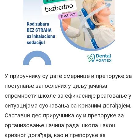
У приручнику су дате смернице и препоруке за
поступање запослених у циљу јачања
спремности школе за ефикасније реаговање у
ситуацијама суочавања са кризним догађајем.
Саставни део приручника су и препоруке за
организовање начина рада школа након
кризног догађаја, као и препоруке за