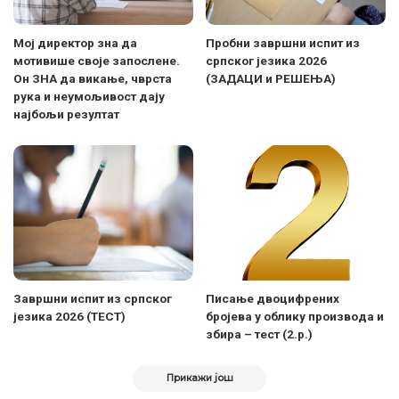
Мој директор зна да
Пробни завршни испит из
мотивише своје запослене.
српског језика 2026
Он ЗНА да викање, чврста
(ЗАДАЦИ и РЕШЕЊА)
рука и неумољивост дају
најбољи резултат
Завршни испит из српског
Писање двоцифрених
језика 2026 (ТЕСТ)
бројева у облику производа и
збира – тест (2.р.)
Прикажи још