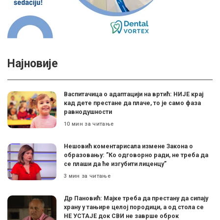
Најновије
Васпитачица о адаптацији на вртић: НИЈЕ крај
кад дете престане да плаче, то је само фаза
равнодушности
10 мин за читање
Нешовић коментарисала измене Закона о
образовању: ”Ко одговорно ради, не треба да
се плаши да ће изгубити лиценцу”
3 мин за читање
Др Пановић: Мајке треба да престану да сипају
храну у тањире целој породици, а од стола се
НЕ УСТАЈЕ док СВИ не заврше оброк