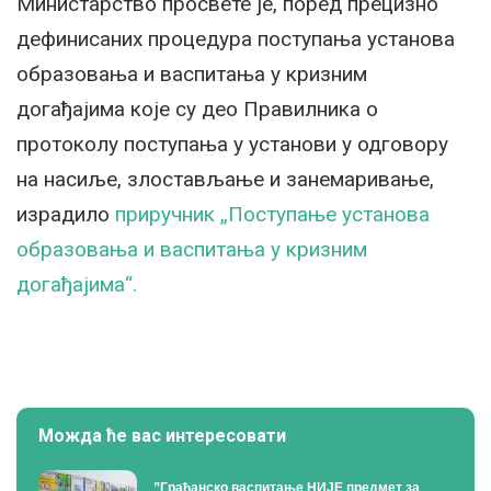
Министарство просвете је, поред прецизно
дефинисаних процедура поступања установа
образовања и васпитања у кризним
догађајима које су део Правилника о
протоколу поступања у установи у одговору
на насиље, злостављање и занемаривање,
израдило
приручник „Поступање установа
образовања и васпитања у кризним
догађајима“.
Можда ће вас интересовати
”Грађанско васпитање НИЈЕ предмет за