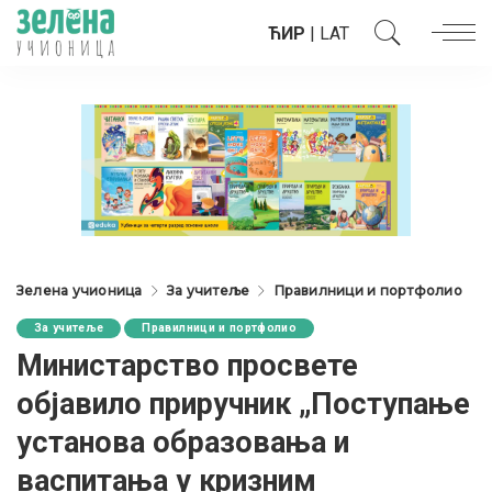
ЋИР
|
LAT
Зелена учионица
За учитеље
Правилници и портфолио
За учитеље
Правилници и портфолио
Министарство просвете
објавило приручник „Поступање
установа образовања и
васпитања у кризним