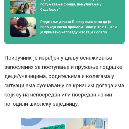
попуњавање фонда, већ улагање у
будућност”
Родитељи дечака Б. нису сматрали да је
било која оцена проблем. Знао је то и Б., али
је приметио неправду и то га је болело
Приручник је израђен у циљу оснаживања
запослених за поступање и пружање подршке
деци/ученицима, родитељима и колегама у
ситуацијама суочавању са кризним догађајима
који су на непосредан или посредан начин
погодили школску заједницу.