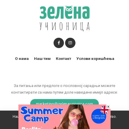
О нама
Наш тим
Контакт
Услови коришћења
За питања или предлоге о пословној сарадњи можете
контактирати са нама путем доле наведене имејл адресе:
marketing@zelenaucionica.com
×
Наш вебсајт користи колачиће да побољша ваше искуство.
© 2011-2024 Copyright by Zelena učionica. All Rights reserved.
Прихватам