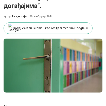
догађајима“.
Редакција
20. фебруар 2024.
Аутор:
Posted
by
Dodaj Zelenu učionicu kao omiljeni izvor na Google-u