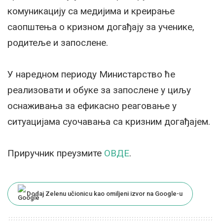
комуникацију са медијима и креирање
саопштења о кризном догађају за ученике,
родитеље и запослене.
У наредном периоду Министарство ће
реализовати и обуке за запослене у циљу
оснаживања за ефикасно реаговање у
ситуацијама суочавања са кризним догађајем.
Приручник преузмите
ОВДЕ
.
Dodaj Zelenu učionicu kao omiljeni izvor na Google-u