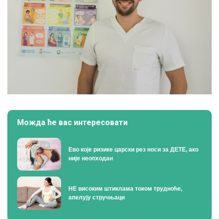
Можда ће вас интересовати
Ево које ризике царски рез носи за ДЕТЕ, ако
није неопходан
НЕ високим штиклама током трудноће,
апелују стручњаци