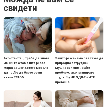
свидети
Ако сте отац, треба да знате
Зашто је женама све теже да
ИСТИНУ о томе шта је све
природно затрудне?
мајка вашег детета морала
Мушкарци све чешће
да прође да бисте се ви
проблем, ако планирате
звали ТАТОМ
трудноћу НЕ ОДЛАЖИТЕ
превише