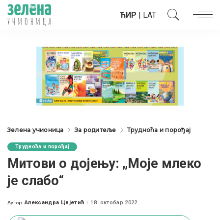
ЋИР
|
LAT
Зелена учионица
За родитеље
Трудноћа и порођај
Трудноћа и порођај
Митови о дојењу: „Моје млеко
је слабо“
Александра Цвјетић
18. октобар 2022.
Аутор:
Posted
by