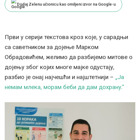
Dodaj Zelenu učionicu kao omiljeni izvor na Google-u
Први у серији текстова кроз које, у сарадњи
са саветником за дојење Марком
Обрадовићем, желимо да разбијемо митове о
дојењу због којих многе мајке одустају,
разбио је онај најчешћи и најштетнији –
„Ја
немам млека, морам беби да дам дохрану.“