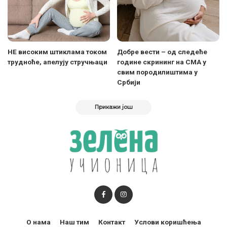
НЕ високим штиклама током
Добре вести – од следеће
трудноће, апелују стручњаци
године скрининг на СМА у
свим породилиштима у
Србији
Прикажи још
О нама
Наш тим
Контакт
Услови коришћења