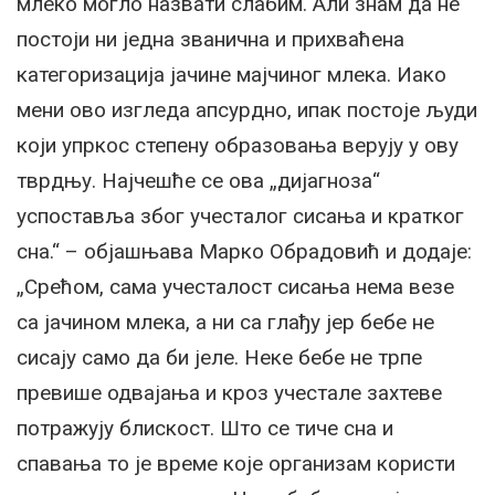
млеко могло назвати слабим. Али знам да не
постоји ни једна званична и прихваћена
категоризација јачине мајчиног млека. Иако
мени ово изгледа апсурдно, ипак постоје људи
који упркос степену образовања верују у ову
тврдњу. Најчешће се ова „дијагноза“
успоставља због учесталог сисања и кратког
сна.“ – објашњава Марко Обрадовић и додаје:
„Срећом, сама учесталост сисања нема везе
са јачином млека, а ни са глађу јер бебе не
сисају само да би јеле. Неке бебе не трпе
превише одвајања и кроз учестале захтеве
потражују блискост. Што се тиче сна и
спавања то је време које организам користи