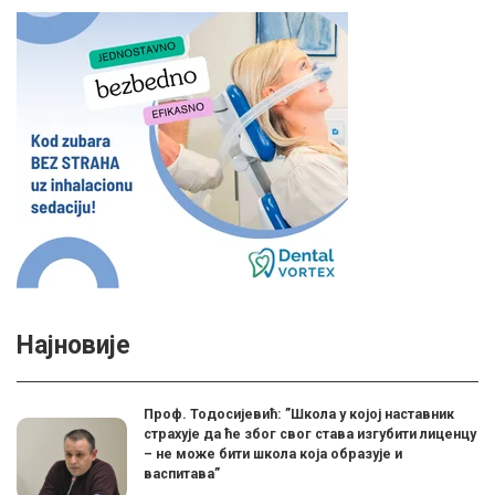
Најновије
Проф. Тодосијевић: ”Школа у којој наставник
страхује да ће због свог става изгубити лиценцу
– не може бити школа која образује и
васпитава”