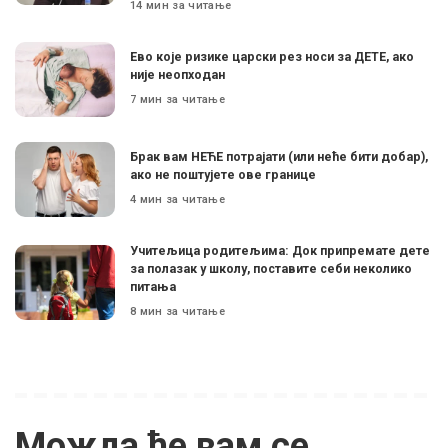
14 мин за читање
Ево које ризике царски рез носи за ДЕТЕ, ако
није неопходан
7 мин за читање
Брак вам НЕЋЕ потрајати (или неће бити добар),
ако не поштујете ове границе
4 мин за читање
Учитељица родитељима: Док припремате дете
за полазак у школу, поставите себи неколико
питања
8 мин за читање
Можда ће вам се