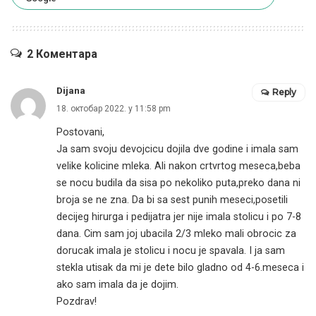
2 Коментара
Dijana
Reply
18. октобар 2022. у 11:58 pm
Postovani,
Ja sam svoju devojcicu dojila dve godine i imala sam
velike kolicine mleka. Ali nakon crtvrtog meseca,beba
se nocu budila da sisa po nekoliko puta,preko dana ni
broja se ne zna. Da bi sa sest punih meseci,posetili
decijeg hirurga i pedijatra jer nije imala stolicu i po 7-8
dana. Cim sam joj ubacila 2/3 mleko mali obrocic za
dorucak imala je stolicu i nocu je spavala. I ja sam
stekla utisak da mi je dete bilo gladno od 4-6.meseca i
ako sam imala da je dojim.
Pozdrav!