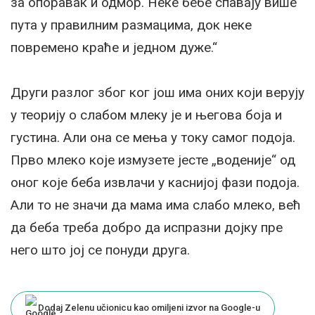
за опоравак и одмор. Неке бебе спавају више
пута у правилним размацима, док неке
повремено краће и једном дуже.“
Други разлог због ког још има оних који верују
у теорију о слабом млеку је и његова боја и
густина. Али она се мења у току самог подоја.
Прво млеко које измузете јесте „воденије“ од
оног које беба извлачи у каснијој фази подоја.
Али то не значи да мама има слабо млеко, већ
да беба треба добро да испразни дојку пре
него што јој се понуди друга.
Dodaj Zelenu učionicu kao omiljeni izvor na Google-u