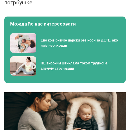
потрбушке.
Можда ће вас интересовати
Ево које ризике царски рез носи за ДЕТЕ, ако
није неопходан
НЕ високим штиклама током трудноће,
апелују стручњаци