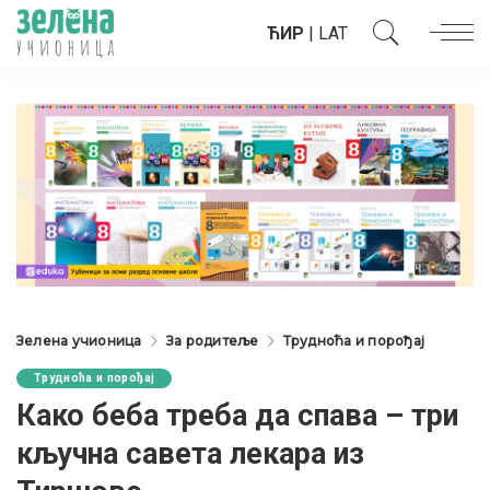
ЋИР
|
LAT
Зелена учионица
За родитеље
Трудноћа и порођај
Трудноћа и порођај
Како беба треба да спава – три
кључна савета лекара из