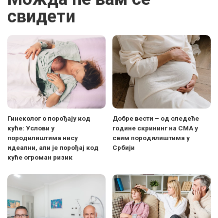
свидети
Гинеколог о порођају код
Добре вести – од следеће
куће: Услови у
године скрининг на СМА у
породилиштима нису
свим породилиштима у
идеални, али је порођај код
Србији
куће огроман ризик