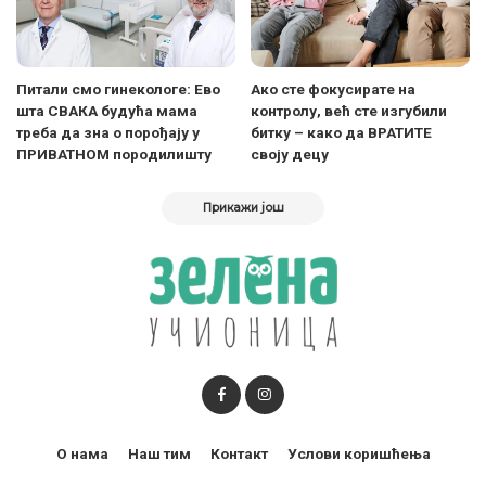
Питали смо гинекологе: Ево
Ако сте фокусирате на
шта СВАКА будућа мама
контролу, већ сте изгубили
треба да зна о порођају у
битку – како да ВРАТИТЕ
ПРИВАТНОМ породилишту
своју децу
Прикажи још
О нама
Наш тим
Контакт
Услови коришћења