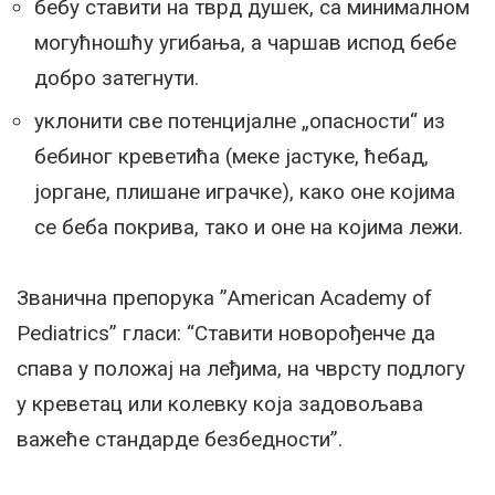
бебу ставити на тврд душек, са минималном
могућношћу угибања, а чаршав испод бебе
добро затегнути.
уклонити све потенцијалне „опасности“ из
бебиног креветића (меке јастуке, ћебад,
јоргане, плишане играчке), како оне којима
се беба покрива, тако и оне на којима лежи.
Званична препорука ”American Academy of
Pediatrics” гласи: “Ставити новорођенче да
спава у положај на леђима, на чврсту подлогу
у креветац или колевку која задовољава
важеће стандарде безбедности”.