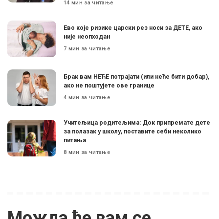
14 мин за читање
Ево које ризике царски рез носи за ДЕТЕ, ако
није неопходан
7 мин за читање
Брак вам НЕЋЕ потрајати (или неће бити добар),
ако не поштујете ове границе
4 мин за читање
Учитељица родитељима: Док припремате дете
за полазак у школу, поставите себи неколико
питања
8 мин за читање
Можда ће вам се