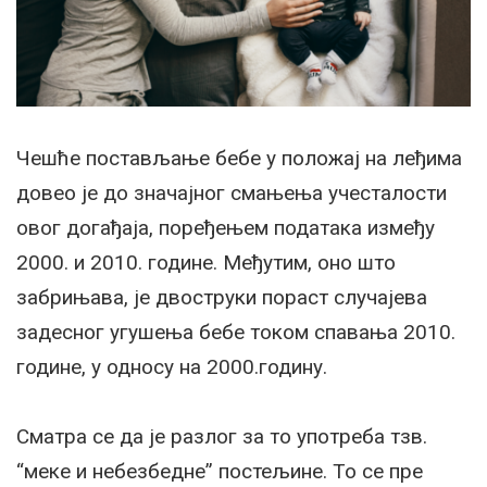
Чешће постављање бебе у положај на леђима
довео је до значајног смањења учесталости
овог догађаја, поређењем података између
2000. и 2010. године. Међутим, оно што
забрињава, је двоструки пораст случајева
задесног угушења бебе током спавања 2010.
године, у односу на 2000.годину.
Сматра се да је разлог за то употреба тзв.
“меке и небезбедне” постељине. То се пре