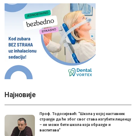
Најновије
Проф. Тодосијевић: ”Школа у којој наставник
страхује да ће због свог става изгубити лиценцу
– не може бити школа која образује и
васпитава”