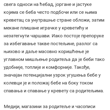
свега односи на ћебад, јоргане и јастуке
којима се беба често подбочи или се њима
креветац са унутрашње стране обложи, затим
мекане плишане играчке у креветићу и
незатегнути чаршави. Иако постоје препоруке
за избегавање такве постељине, разлог са
њихово и даље масовно коришћење је
углавном мишљење родитеља да је беби тако
удобније, топлије и комфорније. Такође,
значајан потенцијални узрок угушења бебе у
колевци је и положај бебе на боку током
спавања и спавање у кревету са родитељима.
Медији, магазини за родитеље и часописи