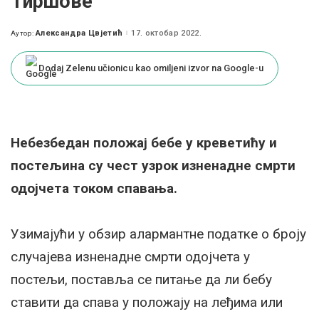
Тиршове
Александра Цвјетић
17. октобар 2022.
Аутор:
Posted
by
Dodaj Zelenu učionicu kao omiljeni izvor na Google-u
Небезбедан положај бебе у креветићу и
постељина су чест узрок изненадне смрти
одојчета током спавања.
Узимајући у обзир алармантне податке о броју
случајева изненадне смрти одојчета у
постељи, поставља се питање да ли бебу
ставити да спава у положају на леђима или