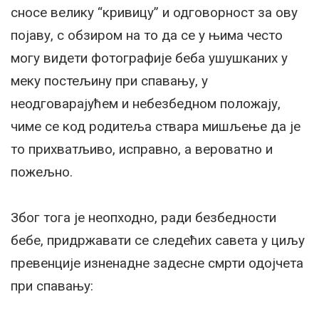
сносе велику “кривицу” и одговорност за ову
појаву, с обзиром на то да се у њима често
могу видети фотографије беба ушушканих у
меку постељину при спавању, у
неодговарајућем и небезбедном положају,
чиме се код родитеља ствара мишљење да је
то прихватљиво, исправно, а вероватно и
пожељно.
Због тога је неопходно, ради безбедности
бебе, придржавати се следећих савета у циљу
превенције изненадне задесне смрти одојчета
при спавању: