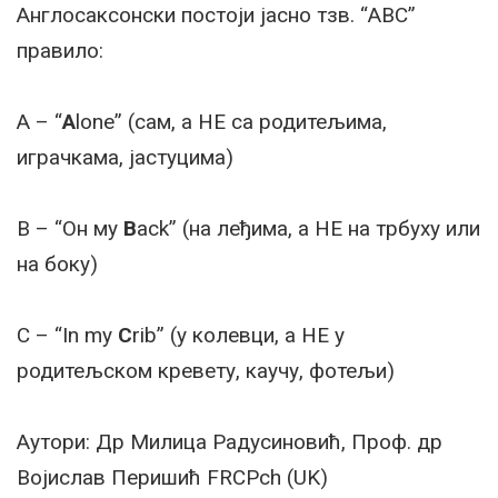
Англосаксонски постоји јасно тзв. “ABC”
правило:
А – “
A
lone” (сам, а НЕ са родитељима,
играчкама, јастуцима)
B – “Он мy
B
ack” (на леђима, а НЕ на трбуху или
на боку)
C – “In my
C
rib” (у колевци, а НЕ у
родитељском кревету, каучу, фотељи)
Аутори: Др Милица Радусиновић, Проф. др
Војислав Перишић FRCPch (UK)