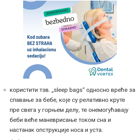
користити тзв. „sleep bags“ односно вреће за
спавање за бебе, које су релативно круте
пре свега у горњем делу, те онемогућавају
беби веће маневрисање током сна и
настанак опструкције носа и уста.