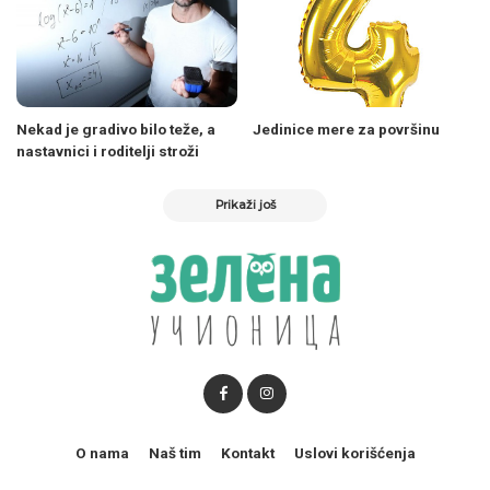
Nekad je gradivo bilo teže, a
Jedinice mere za površinu
nastavnici i roditelji stroži
Prikaži još
O nama
Naš tim
Kontakt
Uslovi korišćenja