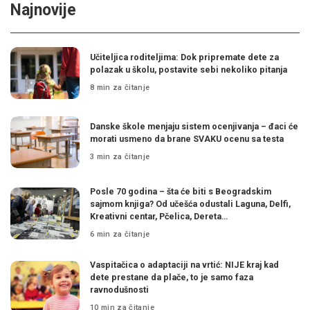
Najnovije
Učiteljica roditeljima: Dok pripremate dete za
polazak u školu, postavite sebi nekoliko pitanja
8 min za čitanje
Danske škole menjaju sistem ocenjivanja – đaci će
morati usmeno da brane SVAKU ocenu sa testa
3 min za čitanje
Posle 70 godina – šta će biti s Beogradskim
sajmom knjiga? Od učešća odustali Laguna, Delfi,
Kreativni centar, Pčelica, Dereta…
6 min za čitanje
Vaspitačica o adaptaciji na vrtić: NIJE kraj kad
dete prestane da plače, to je samo faza
ravnodušnosti
10 min za čitanje