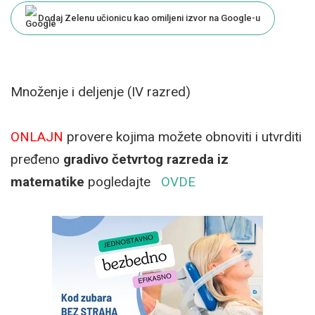
Dodaj Zelenu učionicu kao omiljeni izvor na Google-u
Množenje i deljenje (IV razred)
ONLAJN
provere kojima možete obnoviti i utvrditi
pređeno
gradivo četvrtog razreda iz
matematike
pogledajte
OVDE