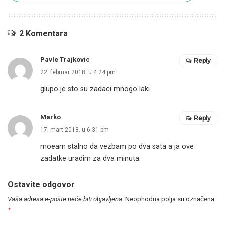
2 Komentara
Pavle Trajkovic
Reply
22. februar 2018. u 4:24 pm
glupo je sto su zadaci mnogo laki
Marko
Reply
17. mart 2018. u 6:31 pm
moeam stalno da vezbam po dva sata a ja ove
zadatke uradim za dva minuta.
Ostavite odgovor
Vaša adresa e-pošte neće biti objavljena.
Neophodna polja su označena
*