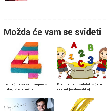
Možda će vam se svideti
Jednačine sa sabiranjem –
Prvi pismeni zadatak – četvrti
prilagođena vežba
razred (matematika)