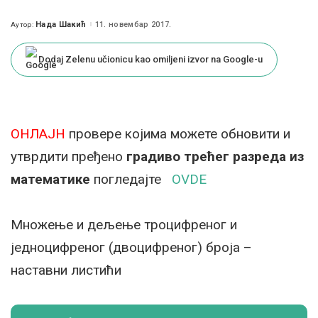
Нада Шакић
11. новембар 2017.
Аутор:
Posted
by
Dodaj Zelenu učionicu kao omiljeni izvor na Google-u
ОНЛАЈН
провере којима можете обновити и
утврдити пређено
градиво трећег разреда из
математике
погледајте
OVDE
Множење и дељење троцифреног и
једноцифреног (двоцифреног) броја –
наставни листићи