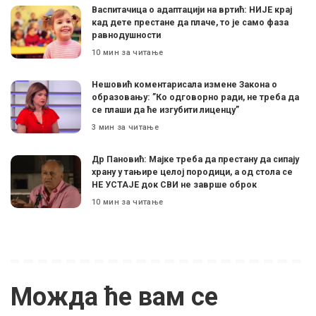
Васпитачица о адаптацији на вртић: НИЈЕ крај
кад дете престане да плаче, то је само фаза
равнодушности
10 мин за читање
Нешовић коментарисала измене Закона о
образовању: ”Ко одговорно ради, не треба да
се плаши да ће изгубити лиценцу”
3 мин за читање
Др Пановић: Мајке треба да престану да сипају
храну у тањире целој породици, а од стола се
НЕ УСТАЈЕ док СВИ не заврше оброк
10 мин за читање
Можда ће вам се