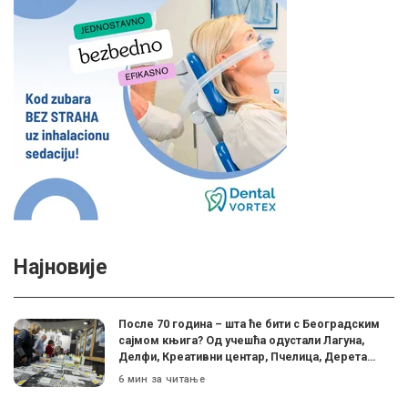
Најновије
После 70 година – шта ће бити с Београдским
сајмом књига? Од учешћа одустали Лагуна,
Делфи, Креативни центар, Пчелица, Дерета…
6 мин за читање