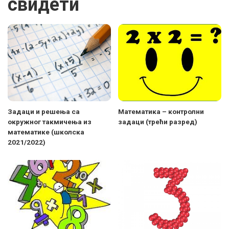
свидети
Задаци и решења са
Maтематика – контролни
окружног такмичења из
задаци (трећи разред)
математике (школска
2021/2022)