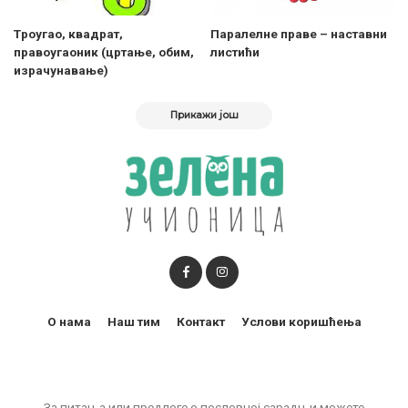
Tроугао, квадрат,
Паралелне праве – наставни
правоугаоник (цртање, обим,
листићи
израчунавање)
Прикажи још
О нама
Наш тим
Контакт
Услови коришћења
За питања или предлоге о пословној сарадњи можете