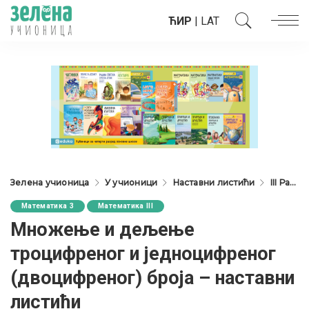
ЋИР
|
LAT
Зелена учионица
У учионици
Наставни листићи
III Разред
Математика 3
Математика III
Множење и дељење
троцифреног и једноцифреног
(двоцифреног) броја – наставни
листићи