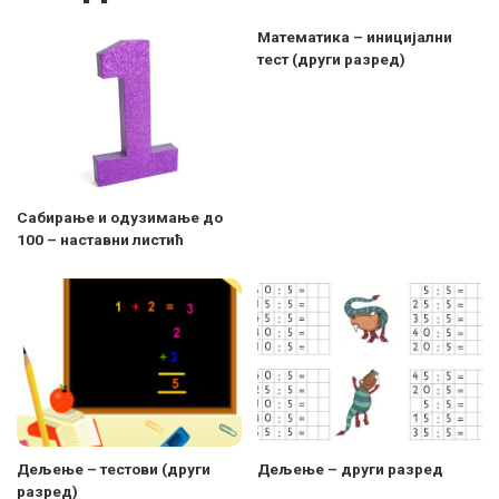
Математика – иницијални
тест (други разред)
Сабирање и одузимање до
100 – наставни листић
Дељење – тестови (други
Дељење – други разред
разред)