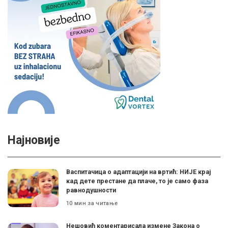
Најновије
Васпитачица о адаптацији на вртић: НИЈЕ крај
кад дете престане да плаче, то је само фаза
равнодушности
10 мин за читање
Нешовић коментарисала измене Закона о