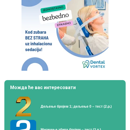
Можда ће вас интересовати
Дељење бројем 1; дељење 0 – тест (2.р.)
Множење збира бројем – тест (2.р.)