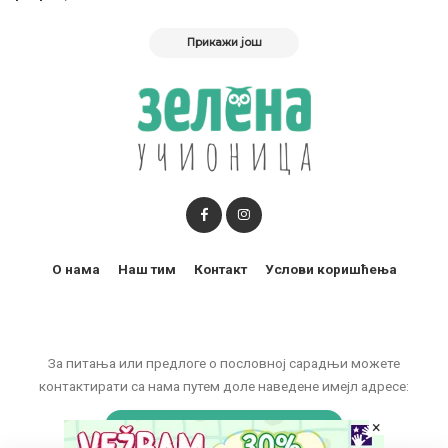
Прикажи још
О нама
Наш тим
Контакт
Услови коришћења
За питања или предлоге о пословној сарадњи можете
контактирати са нама путем доле наведене имејл адресе:
×
marketing@zelenaucionica.com