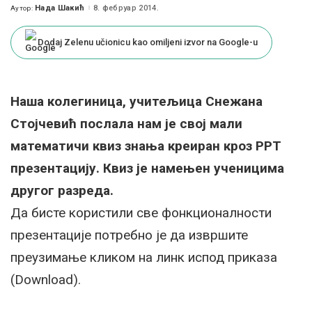
Нада Шакић
8. фебруар 2014.
Аутор:
Posted
by
Dodaj Zelenu učionicu kao omiljeni izvor na Google-u
Наша колегиница, учитељица Снежана
Стојчевић послала нам је свој мали
математичи квиз знања креиран кроз PPT
презентацију. Квиз је намењен ученицима
другог разреда.
Да бисте користили све фонкционалности
презентације потребно је да извршите
преузимање кликом на линк испод приказа
(Download).