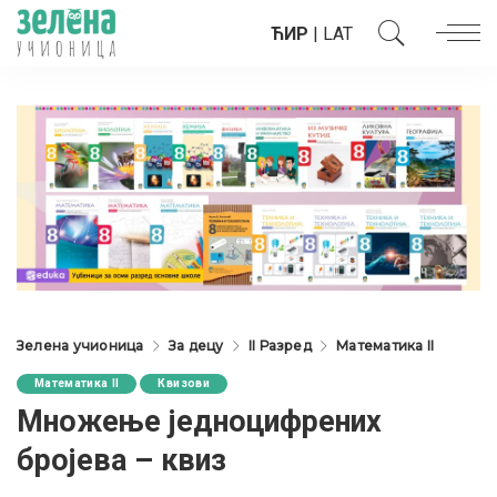
ЋИР
|
LAT
Зелена учионица
За децу
II Разред
Математика II
Математика II
Квизови
Множење једноцифрених
бројева – квиз