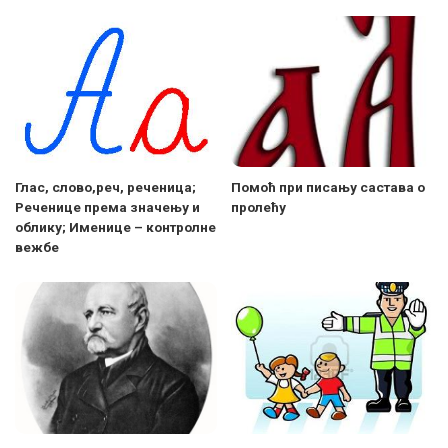
Глас, слово,реч, реченица;
Помоћ при писању састава о
Реченице према значењу и
пролећу
облику; Именице – контролне
вежбе