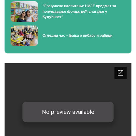
”Грађанско васпитање НИЈЕ предмет за
попуњавање фонда, већ улагање у
будућност”
Огледни час – Бајка о рибару и рибици