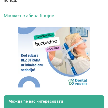
испод.
Множење збира бројем
Можда ће вас интересовати