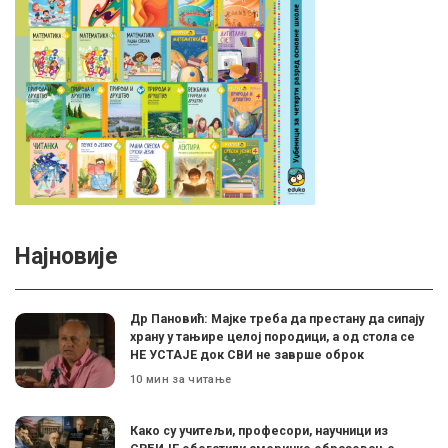
Најновије
Др Пановић: Мајке треба да престану да сипају
храну у тањире целој породици, а од стола се
НЕ УСТАЈЕ док СВИ не заврше оброк
10 мин за читање
Како су учитељи, професори, научници из