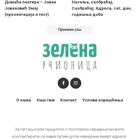
Домаћа лектира – Јован
Насеља, саобраћај;
Јовановић Змај
Саобраћај; Адреса, сат, дан,
(презентација и тест)
годишња доба
Прикажи још
О нама
Наш тим
Контакт
Услови коришћења
За питања или предлоге о пословној сарадњи можете
контактирати са нама путем доле наведене имејл адресе: