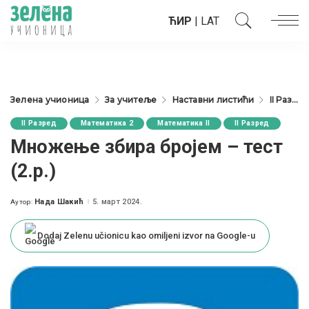
ЋИР
|
LAT
Зелена учионица
За учитеље
Наставни листићи
II Разред
II Разред
Математика 2
Математика II
II Разред
Множење збира бројем – тест
(2.р.)
Нада Шакић
5. март 2024.
Аутор:
Posted
by
Dodaj Zelenu učionicu kao omiljeni izvor na Google-u