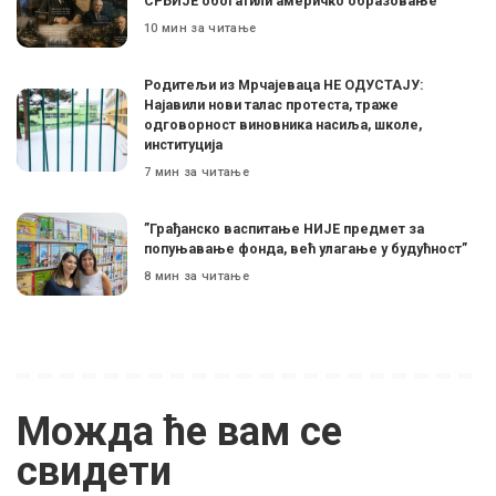
СРБИЈЕ обогатили америчко образовање
10 мин за читање
Родитељи из Мрчајеваца НЕ ОДУСТАЈУ:
Најавили нови талас протеста, траже
одговорност виновника насиља, школе,
институција
7 мин за читање
”Грађанско васпитање НИЈЕ предмет за
попуњавање фонда, већ улагање у будућност”
8 мин за читање
Можда ће вам се
свидети