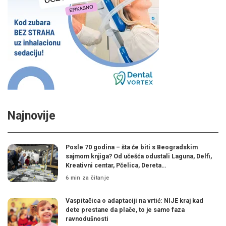
Najnovije
Posle 70 godina – šta će biti s Beogradskim
sajmom knjiga? Od učešća odustali Laguna, Delfi,
Kreativni centar, Pčelica, Dereta…
6 min za čitanje
Vaspitačica o adaptaciji na vrtić: NIJE kraj kad
dete prestane da plače, to je samo faza
ravnodušnosti