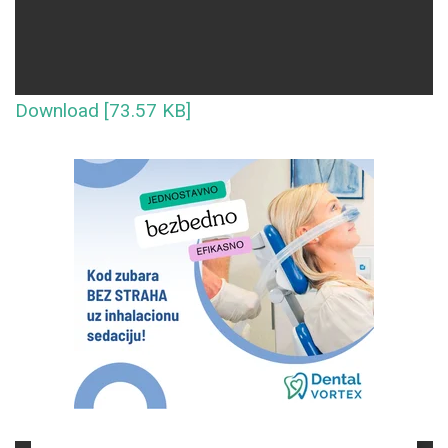
Download [73.57 KB]