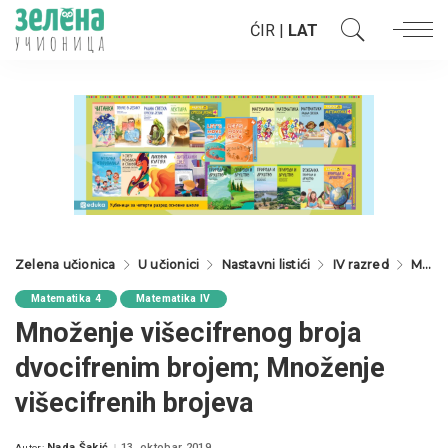
ĆIR
|
LAT
Zelena učionica
U učionici
Nastavni listići
IV razred
Matematika 4
Matematika 4
Matematika IV
Množenje višecifrenog broja
dvocifrenim brojem; Množenje
višecifrenih brojeva
Nada Šakić
13. oktobar 2019.
Autor: