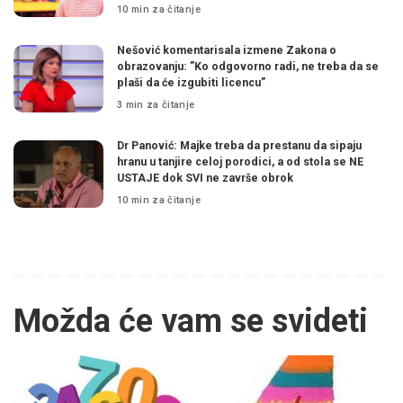
10 min za čitanje
Nešović komentarisala izmene Zakona o
obrazovanju: ”Ko odgovorno radi, ne treba da se
plaši da će izgubiti licencu”
3 min za čitanje
Dr Panović: Majke treba da prestanu da sipaju
hranu u tanjire celoj porodici, a od stola se NE
USTAJE dok SVI ne završe obrok
10 min za čitanje
Možda će vam se svideti