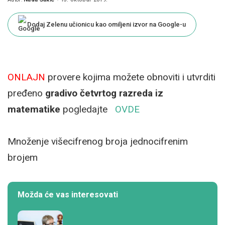
Posted
by
Dodaj Zelenu učionicu kao omiljeni izvor na Google-u
ONLAJN
provere kojima možete obnoviti i utvrditi
pređeno
gradivo četvrtog razreda iz
matematike
pogledajte
OVDE
Množenje višecifrenog broja jednocifrenim
brojem
Možda će vas interesovati