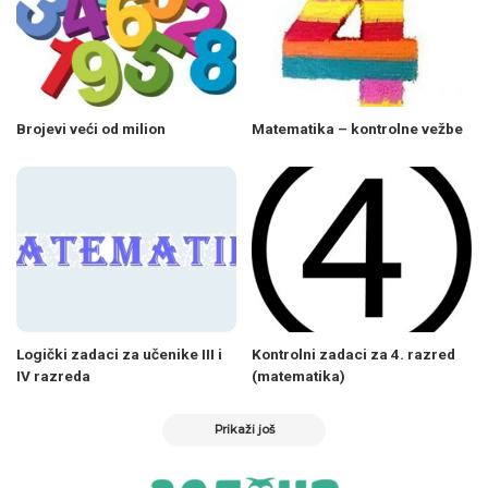
Brojevi veći od milion
Matematika – kontrolne vežbe
Logički zadaci za učenike III i
Kontrolni zadaci za 4. razred
IV razreda
(matematika)
Prikaži još