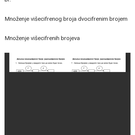
Množenje višecifrenog broja dvocifrenim brojem
Množenje višecifrenih brojeva