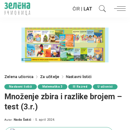
ĆIR
|
LAT
Zelena učionica
Za učitelje
Nastavni listići
Nastavni listići
Matematika 3
III Razred
U učionici
Množenje zbira i razlike brojem –
test (3.r.)
Nada Šakić
5. april 2024.
Autor:
Posted
by