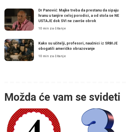
Dr Panović: Majke treba da prestanu da sipaju
hranu u tanjire celoj porodici, a od stola se NE
USTAJE dok SVI ne završe obrok
10 min za čitanje
Kako su učitelji, profesori, naučnici iz SRBIJE
obogatili američko obrazovanje
10 min za čitanje
Možda će vam se svideti