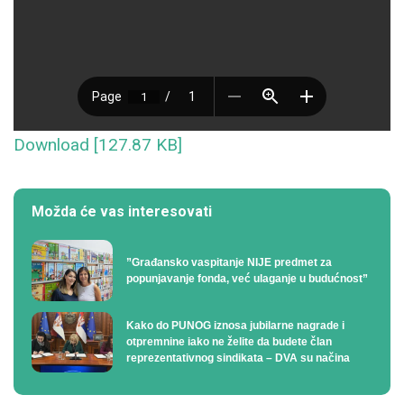
Download [127.87 KB]
Možda će vas interesovati
”Građansko vaspitanje NIJE predmet za
popunjavanje fonda, već ulaganje u budućnost”
Kako do PUNOG iznosa jubilarne nagrade i
otpremnine iako ne želite da budete član
reprezentativnog sindikata – DVA su načina