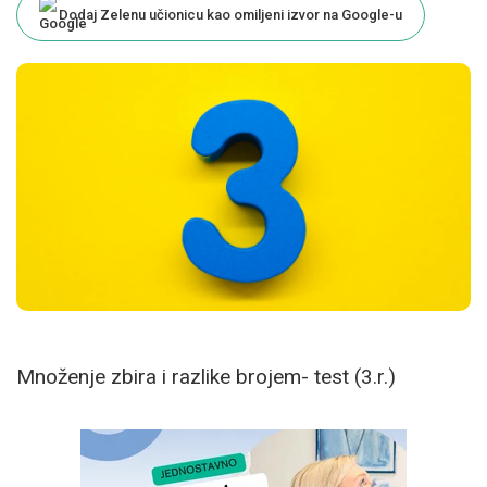
Dodaj Zelenu učionicu kao omiljeni izvor na Google-u
Množenje zbira i razlike brojem- test (3.r.)