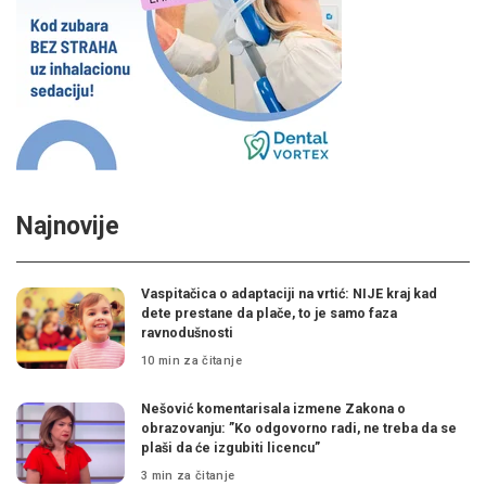
Najnovije
Vaspitačica o adaptaciji na vrtić: NIJE kraj kad
dete prestane da plače, to je samo faza
ravnodušnosti
10 min za čitanje
Nešović komentarisala izmene Zakona o
obrazovanju: ”Ko odgovorno radi, ne treba da se
plaši da će izgubiti licencu”
3 min za čitanje