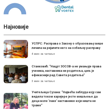
Најновије
УСПРС: Расправа о Закону о образовању више
личила на ријалити него на озбиљну расправу
4 мин за читање
Станковић: ”Нацрт ЗОСОВ-а не умањује права
ученика, наставника ни родитеља, циљ је
ефикаснији рад Савета родитеља”
3 мин за читање
Учитељица Сузана: ”Највећа заблуда коју сам
видела током каријере јесте мишљење да
деца воле ’лаке’ наставнике који ништа не
траже”