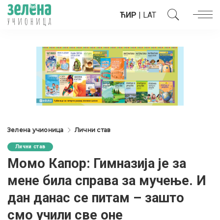
ЋИР
|
LAT
Зелена учионица
Лични став
Лични став
Момо Капор: Гимназија је за
мене била справа за мучење. И
дан данас се питам – зашто
смо учили све оне