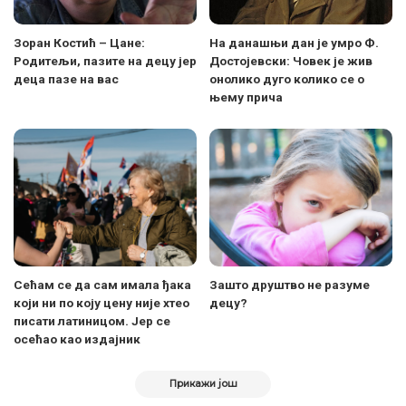
Зоран Костић – Цане:
На данашњи дан је умро Ф.
Родитељи, пазите на децу јер
Достојевски: Човек је жив
деца пазе на вас
онолико дуго колико се о
њему прича
Сећам се да сам имала ђака
Зашто друштво не разуме
који ни по коју цену није хтео
децу?
писати латиницом. Јер се
осећао као издајник
Прикажи још