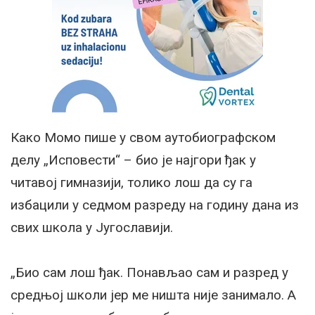
Како Момо пише у свом аутобиографском
делу „Исповести“ – био је најгори ђак у
читавој гимназији, толико лош да су га
избацили у седмом разреду на годину дана из
свих школа у Југославији.
„Био сам лош ђак. Понављао сам и разред у
средњој школи јер ме ништа није занимало. А