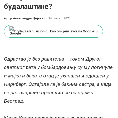
будалаштине?
Александра Цвјетић
16. август 2023.
Аутор:
Posted
by
Dodaj Zelenu učionicu kao omiljeni izvor na Google-u
Одрастао је без родитеља – током Другог
светског рата у бомбардовању су му погинуле
и мајка и бака, а отац је ухапшен и одведен у
Нирнберг. Одгајила га је бакина сестра, а када
се рат завршио преселио се са оцем у
Београд.
Момо Капор данас је слављен као велики