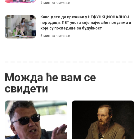
7 мин за читање
Како дете да преживи у НЕФУНКЦИОНАЛНОЈ
породици: ПЕТ улога које најчешће преузима и
које су последице за будућност
5 мин за читање
Можда ће вам се
свидети