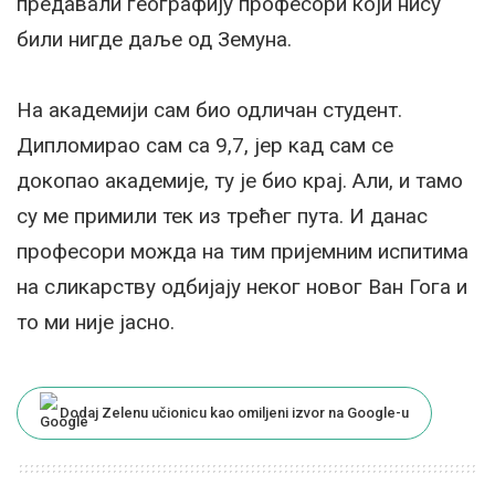
предавали географију професори који нису
били нигде даље од Земуна.
На академији сам био одличан студент.
Дипломирао сам са 9,7, јер кад сам се
докопао академије, ту је био крај. Али, и тамо
су ме примили тек из трећег пута. И данас
професори можда на тим пријемним испитима
на сликарству одбијају неког новог Ван Гога и
то ми није јасно.
Dodaj Zelenu učionicu kao omiljeni izvor na Google-u