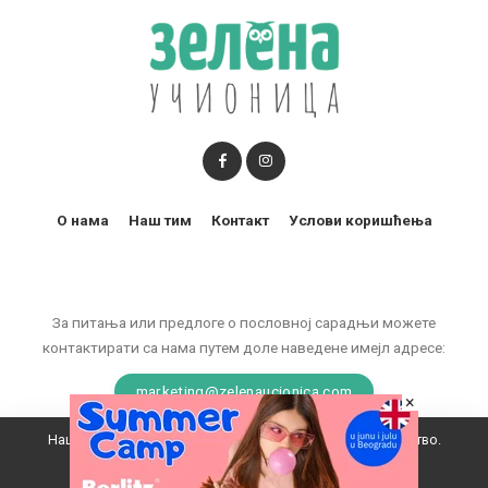
О нама
Наш тим
Контакт
Услови коришћења
За питања или предлоге о пословној сарадњи можете
контактирати са нама путем доле наведене имејл адресе:
marketing@zelenaucionica.com
×
Наш вебсајт користи колачиће да побољша ваше искуство.
© 2011-2024 Copyright by Zelena učionica. All Rights reserved.
Прихватам