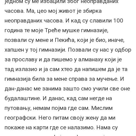
једном су ме избацили због неоправданих
часова. Ма, цео мој живот је збирка
неоправданих часова. И кад су славили 100
година те моје Треће мушке гимназије,
позвали су мене и Пекића, који је био, иначе,
хапшен у тој гимназији. Позвали су нас у одбор
за прославу и да пишемо у алманаху који је
тад излазио и ја сам хтео да напишем да је та
гимназија била за мене справа за мучење. И
дан-данас ме занима зашто смо учили све оне
будалаштине. И данас, кад сам негде на
путовању, немам појма где сам. Мислим
географски. Него питам своју жену да ми
покаже на карти где се налазимо. Нама су