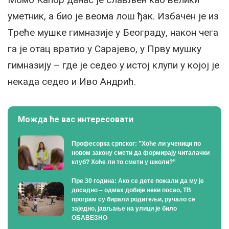
уметник, а био је веома лош ђак. Избачен је из
Треће мушке гимназије у Београду, након чега
га је отац вратио у Сарајево, у Прву мушку
гимназију – где је седео у истој клупи у којој је
некада седео и Иво Андрић.
Можда ће вас интересовати
Професорка српског: ”Хоће ли ученици по
новом закону смети да формирају читалачки
клуб? Хоће ли то смети у школи?”
Пре 30 година: Ако се дете пожали да му је
досадно – одмах добије неки посао, ТВ
програм су бирали родитељи, ручало се
заједно, јављање на улици је било
ОБАВЕЗНО