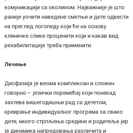
комуникацији са околином. Најважније је што
раније уочити наведене сметње и дете одвести
на преглед логопеду који ће на основу
клиничке слике проценити који и какав вид
рехабилитације треба применити.
Лечење
Дисфазија је веома комплексан и сложен
говорно – језички поремећај који понекад
захтева вишегодишњи рад са дететом,
креирање индивидуалног програма за свако
дете, много стрпљења средине и родитеља јер
је динамика напредовања различита и