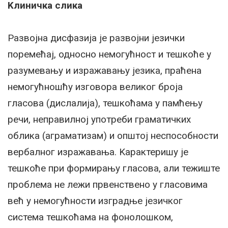
Kлиничка слика
Развојна дисфазија је развојни језички
поремећај, односно немогућност и тешкоће у
разумевању и изражавању језика, праћена
немогућношћу изговора великог броја
гласова (дислалија), тешкоћама у памћењу
речи, неправилној употреби граматичких
облика (аграматизам) и општој неспособности
вербалног изражавања. Kарактеришу је
тешкоће при формирању гласова, али тежиште
проблема не лежи првенствено у гласовима
већ у немогућности изградње језичког
система тешкоћама на фонолошком,