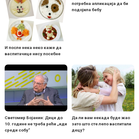
потребна апликација да би
подојила бебу
И после нека неко каже да
васпитачице нису посебне
Светомир Бојанин: Деци до
Да ли вам некада буде жао
10. године не треба рећи „иди
зато што сте лепо васпитали
среди собу“
децу?