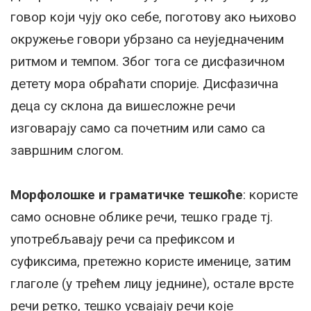
говор који чују око себе, поготову ако њихово
окружење говори убрзано са неуједначеним
ритмом и темпом. Због тога се дисфазичном
детету мора обраћати спорије. Дисфазична
деца су склона да вишесложне речи
изговарају само са почетним или само са
завршним слогом.
Морфолошке и граматичке тешкоће
: користе
само основне облике речи, тешко граде тј.
употребљавају речи са префиксом и
суфиксима, претежно користе именице, затим
глаголе (у трећем лицу једнине), остале врсте
речи ретко, тешко усвајају речи које