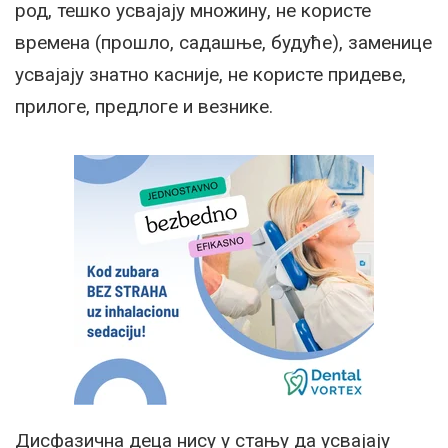
род, тешко усвајају множину, не користе
времена (прошло, садашње, будуће), заменице
усвајају знатно касније, не користе придеве,
прилоге, предлоге и везнике.
Дисфазична деца нису у стању да усвајају