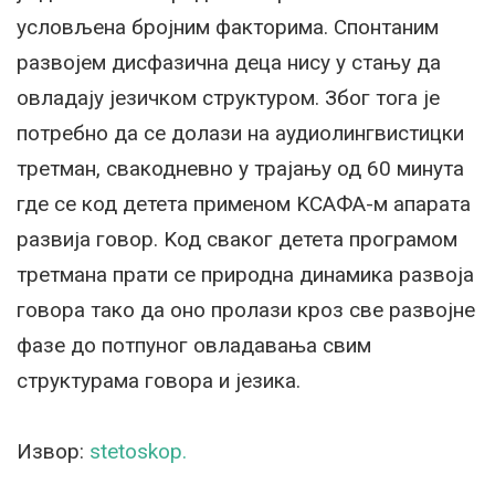
условљена бројним факторима. Спонтаним
развојем дисфазична деца нису у стању да
овладају језичком структуром. Због тога је
потребно да се долази на аудиолингвистицки
третман, свакодневно у трајању од 60 минута
где се код детета применом KСАФА-м апарата
развија говор. Kод сваког детета програмом
третмана прати се природна динамика развоја
говора тако да оно пролази кроз све развојне
фазе до потпуног овладавања свим
структурама говора и језика.
Извор:
stetoskop.