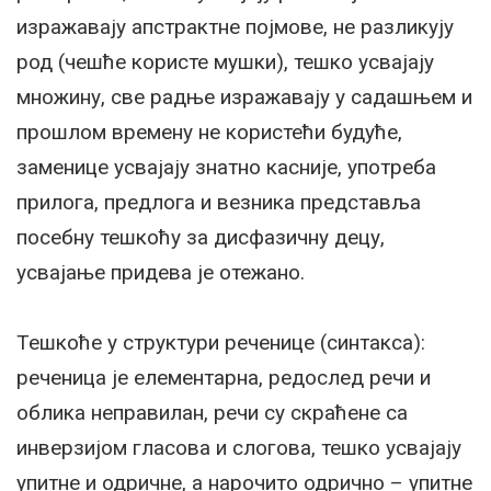
изражавају апстрактне појмове, не разликују
род (чешће користе мушки), тешко усвајају
множину, све радње изражавају у садашњем и
прошлом времену не користећи будуће,
заменице усвајају знатно касније, употреба
прилога, предлога и везника представља
посебну тешкоћу за дисфазичну децу,
усвајање придева је отежано.
Тешкоће у структури реченице (синтакса):
реченица је елементарна, редослед речи и
облика неправилан, речи су скраћене са
инверзијом гласова и слогова, тешко усвајају
упитне и одричне, а нарочито одрично – упитне