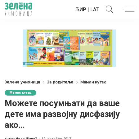
ЋИР
|
LAT
Зелена учионица
За родитеље
Мамин кутак
Мамин кутак
Можете посумњати да ваше
дете има развојну дисфазију
ако…
Нада Шакић
10. октобар 2017.
Аутор: