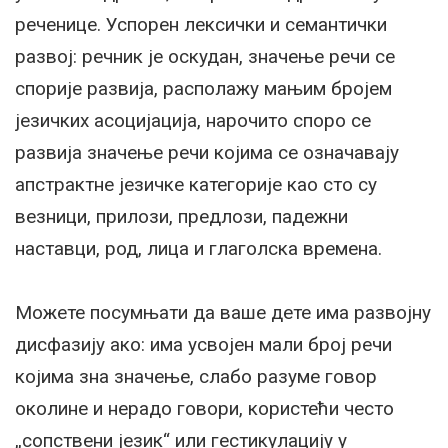
реченице. Успорен лексички и семантички
развој: речник је оскудан, значење речи се
спорије развија, располажу мањим бројем
језичких асоцијација, нарочито споро се
развија значење речи којима се означавају
апстрактне језичке категорије као сто су
везници, прилози, предлози, падежни
наставци, род, лица и глаголска времена.
Можете посумњати да ваше дете има развојну
дисфазију ако: има усвојен мали број речи
којима зна значење, слабо разуме говор
околине и нерадо говори, користећи често
„сопствени језик“ или гестикулацију у