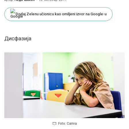
Posted
by
Dodaj Zelenu učionicu kao omiljeni izvor na Google-u
Дисфазија
Foto: Canva