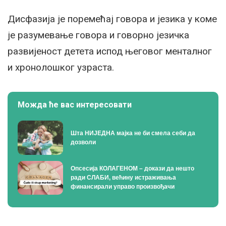
Дисфазија је поремећај говора и језика у коме
је разумевање говора и говорно језичка
развијеност детета испод његовог менталног
и хронолошког узраста.
Можда ће вас интересовати
Шта НИЈЕДНА мајка не би смела себи да
дозволи
Опсесија КОЛАГЕНОМ – докази да нешто
ради СЛАБИ, већину истраживања
финансирали управо произвођачи