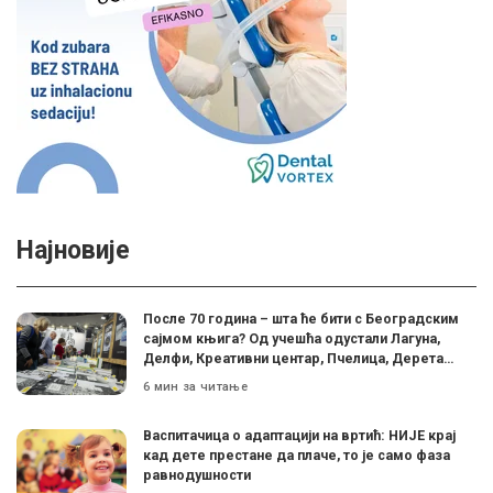
Најновије
После 70 година – шта ће бити с Београдским
сајмом књига? Од учешћа одустали Лагуна,
Делфи, Креативни центар, Пчелица, Дерета…
6 мин за читање
Васпитачица о адаптацији на вртић: НИЈЕ крај
кад дете престане да плаче, то је само фаза
равнодушности