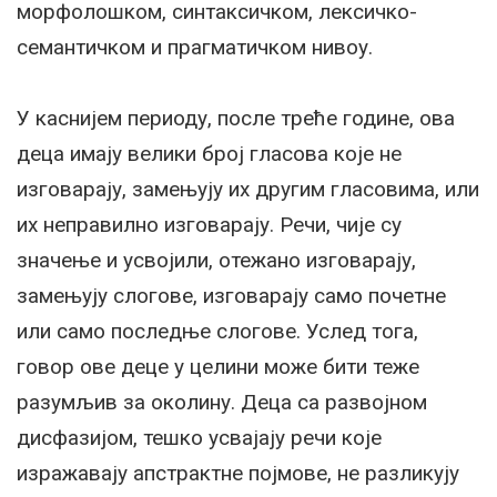
морфолошком, синтаксичком, лексичко-
семантичком и прагматичком нивоу.
У каснијем периоду, после треће године, ова
деца имају велики број гласова које не
изговарају, замењују их другим гласовима, или
их неправилно изговарају. Речи, чије су
значење и усвојили, отежано изговарају,
замењују слогове, изговарају само почетне
или само последње слогове. Услед тога,
говор ове деце у целини може бити теже
разумљив за околину. Деца са развојном
дисфазијом, тешко усвајају речи које
изражавају апстрактне појмове, не разликују