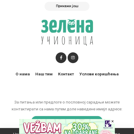
Прикажи још
О нама
Наш тим
Контакт
Услови коришћења
За питања или предлоге о пословној сарадњи можете
контактирати са нама путем доле наведене имејл адресе:
marketing@zelenaucionica.com
×