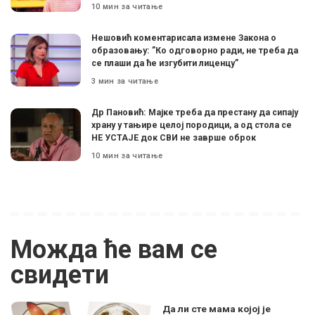
10 мин за читање
Нешовић коментарисала измене Закона о
образовању: ”Ко одговорно ради, не треба да
се плаши да ће изгубити лиценцу”
3 мин за читање
Др Пановић: Мајке треба да престану да сипају
храну у тањире целој породици, а од стола се
НЕ УСТАЈЕ док СВИ не заврше оброк
10 мин за читање
Можда ће вам се
свидети
Да ли сте мама којој је