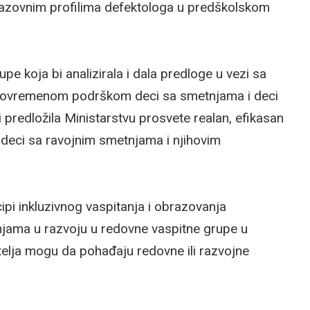
razovnim profilima defektologa u predškolskom
pe koja bi analizirala i dala predloge u vezi sa
avovremenom podrškom deci sa smetnjama i deci
i predložila Ministarstvu prosvete realan, efikasan
 deci sa ravojnim smetnjama i njihovim
pi inkluzivnog vaspitanja i obrazovanja
jama u razvoju u redovne vaspitne grupe u
itelja mogu da pohađaju redovne ili razvojne