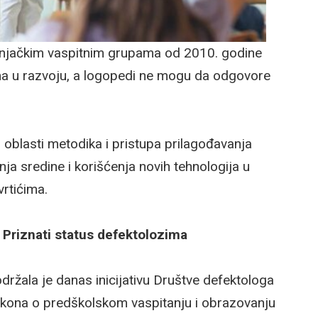
šnjačkim vaspitnim grupama od 2010. godine
ma u razvoju, a logopedi ne mogu da odgovore
oblasti metodika i pristupa prilagođavanja
ja sredine i korišćenja novih tehnologija u
rtićima.
: Priznati status defektolozima
održala je danas inicijativu Društve defektologa
akona o predškolskom vaspitanju i obrazovanju