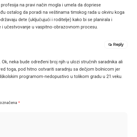
a profesija na pravi način mogla i umela da dopriese
eđu ostalog da poradi na veštinama timskog rada u okviru koga
ržavaju dete (uključujući i roditelje) kako bi se planirala i
e i učestvovanje u vaspitno-obrazovnom procesu.
Reply
, neka bude određeni broj njih u ulozi stručnih saradnika ali
ed toga, pod hitno ostvariti saradnju sa dečjom bolnicom jer
edškolskim programom-nedopustivo u tolikom gradu u 21.veku.
 označena
*