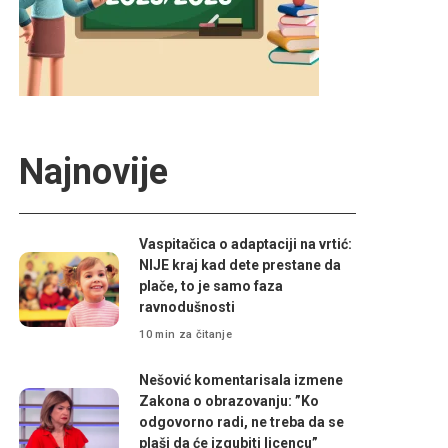
Najnovije
Vaspitačica o adaptaciji na vrtić:
NIJE kraj kad dete prestane da
plače, to je samo faza
ravnodušnosti
10 min za čitanje
Nešović komentarisala izmene
Zakona o obrazovanju: ”Ko
odgovorno radi, ne treba da se
plaši da će izgubiti licencu”