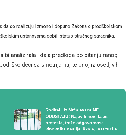
as da se realizuju Izmene i dopune Zakona o predškolskom
edškolskim ustanovama dobili status stručnog saradnika.
 bi analizirala i dala predloge po pitanju ranog
odrške deci sa smetnjama, te onoj iz osetljivih
Roditelji iz Mrčajevaca NE
ODUSTAJU: Najavili novi talas
protesta, traže odgovornost
vinovnika nasilja, škole, institucija