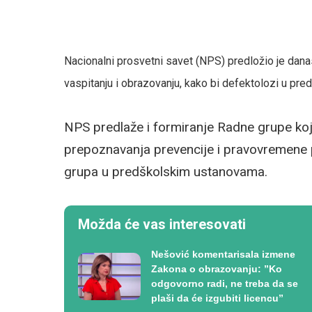
Nacionalni prosvetni savet (NPS) predložio je dan
vaspitanju i obrazovanju, kako bi defektolozi u pr
NPS predlaže i formiranje Radne grupe koja
prepoznavanja prevencije i pravovremene p
grupa u predškolskim ustanovama.
Možda će vas interesovati
Nešović komentarisala izmene
Zakona o obrazovanju: ”Ko
odgovorno radi, ne treba da se
plaši da će izgubiti licencu”