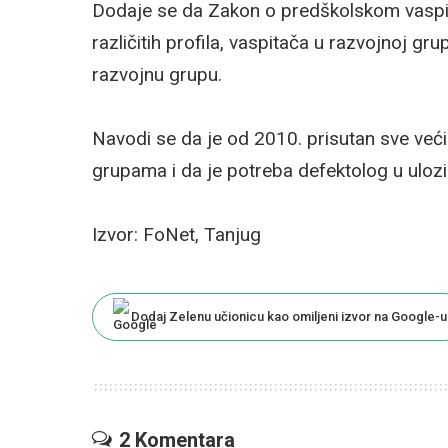
Dodaje se da Zakon o predškolskom vaspi
različitih profila, vaspitača u razvojnoj gr
razvojnu grupu.
Navodi se da je od 2010. prisutan sve već
grupama i da je potreba defektolog u ulozi
Izvor: FoNet, Tanjug
Dodaj Zelenu učionicu kao omiljeni izvor na Google-u
2 Komentara