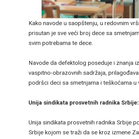
Kako navode u saopštenju, u redovnim vr
prisutan je sve veći broj dece sa smetnja
svim potrebama te dece.
Navode da defektolog poseduje i znanja iz 
vaspitno-obrazovnih sadržaja, prilagođavan
podršci deci sa smetnjama i teškoćama u v
Unija sindikata prosvetnih radnika Srbije
Unija sindikata prosvetnih radnika Srbije p
Srbije kojom se traži da se kroz izmene Z