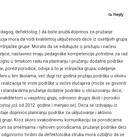
Reply
edagog, defektolog..) da biste pružili doprinos za pružanje
oja mora da vodi kvalitetnoj uključenosti dece iz osetljivih grupa
vršnjačke grupe. Morate da se edukujute o pristupu i načinu
teljice, nastavnici imaju pedagoške kompetencije potrebne za rad
gnu u timskom radu na planiranju i pružanju dodatne podrške
, pored porodice, odvija a to je vršnjačka grupa, odeljenje.
eni u tim školama, već dugi niz godina pružaju podršku u okviru
ealizacija te vrste podrške u većini slučajeva (može se govoriti
ima i standardima pružanja dodatne podrške u obrazovanju dece,
validitetom u vaspitnoj grupi, odnosno drugoj školi i porodici
k postoji još od 2012. godine i menjao se). Deca se izdvajaju iz
taje doprinos planiranju podrške za uključivanje i aktivno
oj grupi. Kroz skoro svakodnevnu komunikaciju sa porodicama
om sa smetnjama i njihovim porodicama, pružanje podrške deci
 odgovorno tvrdim da defektološka struka mora ozbiljno da se