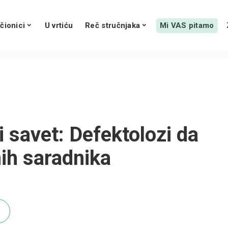
čionici
U vrtiću
Reč stručnjaka
Mi VAS pitamo
 savet: Defektolozi da
nih saradnika