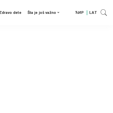
Zdravo dete
Šta je još važno