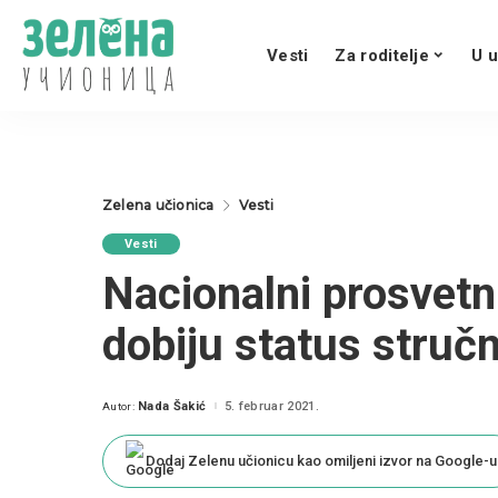
Vesti
Za roditelje
U u
Zelena učionica
Vesti
Vesti
Nacionalni prosvetni
dobiju status struč
Nada Šakić
5. februar 2021.
Autor:
Posted
by
Dodaj Zelenu učionicu kao omiljeni izvor na Google-u