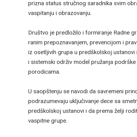
prizna status stručnog saradnika svim ob
vaspitanju i obrazovanju.
Društvo je predložilo i formiranje Radne gru
ranim prepoznavanjem, prevencijom i pr
iz osetljivih grupa u predškolskoj ustanovi 
i sistemski održiv model pružanja podrške
porodicama.
U saopštenju se navodi da savremeni princi
podrazumevaju uključivanje dece sa smetn
predškolskoj ustanovi i da prema želji rod
vaspitne grupe.