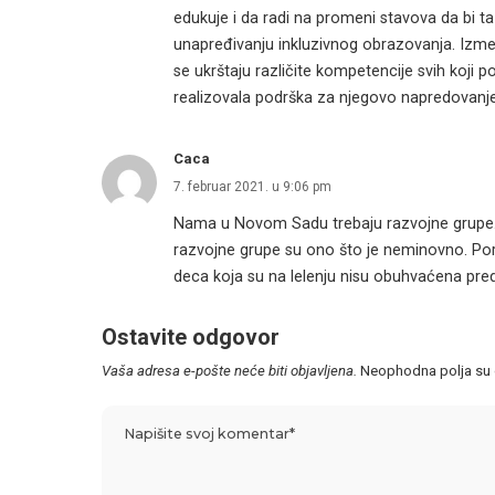
edukuje i da radi na promeni stavova da bi t
unapređivanju inkluzivnog obrazovanja. Izm
se ukrštaju različite kompetencije svih koji pod
realizovala podrška za njegovo napredovanj
Caca
7. februar 2021. u 9:06 pm
Nama u Novom Sadu trebaju razvojne grupe. Ok
razvojne grupe su ono što je neminovno. Por
deca koja su na lelenju nisu obuhvaćena pr
Ostavite odgovor
Vaša adresa e-pošte neće biti objavljena.
Neophodna polja su