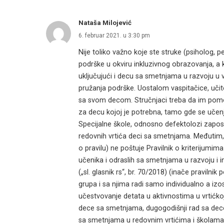
Nataša Milojević
6. februar 2021. u 3:30 pm
Nije toliko važno koje ste struke (psiholog, p
podrške u okviru inkluzivnog obrazovanja, a k
uključujući i decu sa smetnjama u razvoju u 
pružanja podrške. Uostalom vaspitačice, uči
sa svom decom. Stručnjaci treba da im pomo
za decu kojoj je potrebna, tamo gde se učenje
Specijalne škole, odnosno defektolozi zaposl
redovnih vrtića deci sa smetnjama. Međutim, r
o pravilu) ne poštuje Pravilnik o kriterijum
učenika i odraslih sa smetnjama u razvoju i in
(„sl. glasnik rs“, br. 70/2018) (inače pravilni
grupa i sa njima radi samo individualno a izos
učestvovanje detata u aktivnostima u vrtićk
dece sa smetnjama, dugogodišnji rad sa dec
sa smetnjama u redovnim vrtićima i školama