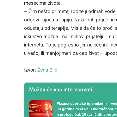
mesecima života.
– Čim nešto primete, roditelji odmah vode d
odgovarajuću terapiju. Nažalost, pojedine 
odustaju od terapije. Misle da će to proći 
iskustvo možda imali njihovi prijatelji ili s
interneta. To je pogrešno jer nelečeni ili n
u većoj ili manjoj meri za ceo život – upo
Izvor:
Žena Blic
Možda će vas interesovati
Plazma sportske igre mladih – ve
30 godina deci daju mogućnost d
isprobaju čak 10 različitih sporto