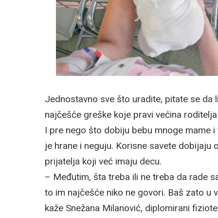
Jednostavno sve što uradite, pitate se da li
najčešće greške koje pravi većina roditelja
I pre nego što dobiju bebu mnoge mame i 
je hrane i neguju. Korisne savete dobijaju od
prijatelja koji već imaju decu.
– Međutim, šta treba ili ne treba da rade s
to im najčešće niko ne govori. Baš zato u v
kaže Snežana Milanović, diplomirani fiziote