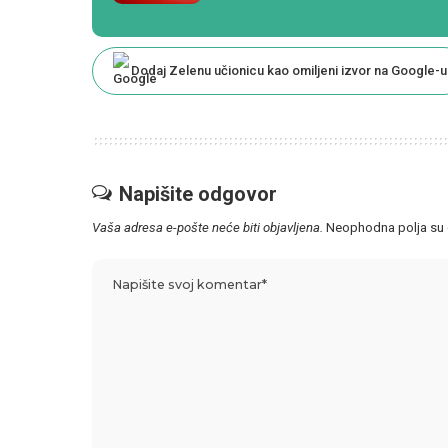
Dodaj Zelenu učionicu kao omiljeni izvor na Google-u
Napišite odgovor
Vaša adresa e-pošte neće biti objavljena.
Neophodna polja su