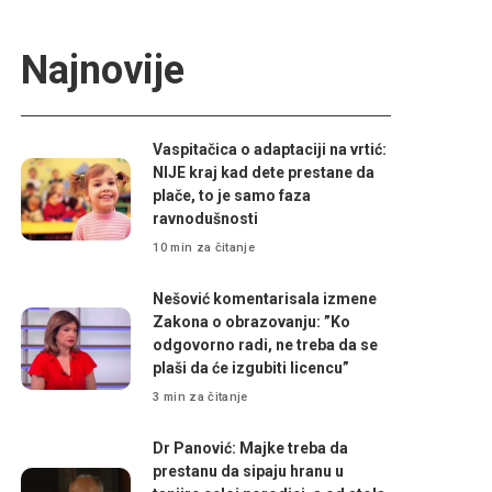
Najnovije
Vaspitačica o adaptaciji na vrtić:
NIJE kraj kad dete prestane da
plače, to je samo faza
ravnodušnosti
10 min za čitanje
Nešović komentarisala izmene
Zakona o obrazovanju: ”Ko
odgovorno radi, ne treba da se
plaši da će izgubiti licencu”
3 min za čitanje
Dr Panović: Majke treba da
prestanu da sipaju hranu u