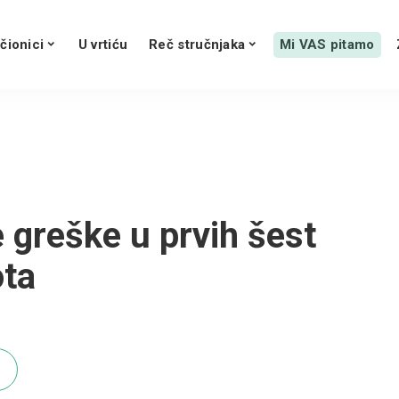
čionici
U vrtiću
Reč stručnjaka
Mi VAS pitamo
 greške u prvih šest
ota