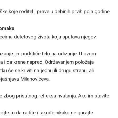
e koje roditelji prave u bebinih prvih pola godine
tomaku
ecima detetovog života koja sputava njegov
anje jer podstiče telo na odizanje. U ovom
ja i da krene napred. Održavanjem položaja
će se kriviti na jednu ili drugu stranu, ali
jašnjava Milanovićeva.
 zbog prisutnog refleksa hvatanja. Ako im stavite
ojte to da radite i takođe nikako ne gurajte