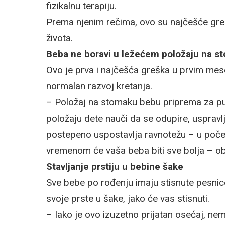
fizikalnu terapiju.
Prema njenim rečima, ovo su najčešće grešk
života.
Beba ne boravi u ležećem položaju na s
Ovo je prva i najčešća greška u prvim mes
normalan razvoj kretanja.
– Položaj na stomaku bebu priprema za puz
položaju dete nauči da se odupire, uspravl
postepeno uspostavlja ravnotežu – u početku 
vremenom će vaša beba biti sve bolja – ob
Stavljanje prstiju u bebine šake
Sve bebe po rođenju imaju stisnute pesnice
svoje prste u šake, jako će vas stisnuti.
– Iako je ovo izuzetno prijatan osećaj, nem