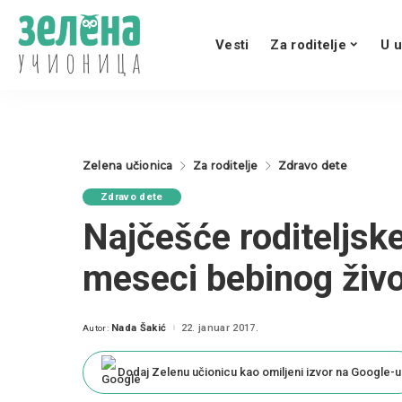
Vesti
Za roditelje
U u
Zelena učionica
Za roditelje
Zdravo dete
Zdravo dete
Najčešće roditeljske
meseci bebinog živ
Nada Šakić
22. januar 2017.
Autor:
Posted
by
Dodaj Zelenu učionicu kao omiljeni izvor na Google-u