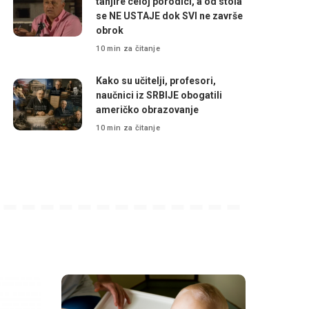
tanjire celoj porodici, a od stola
se NE USTAJE dok SVI ne završe
obrok
10 min za čitanje
Kako su učitelji, profesori,
naučnici iz SRBIJE obogatili
američko obrazovanje
10 min za čitanje