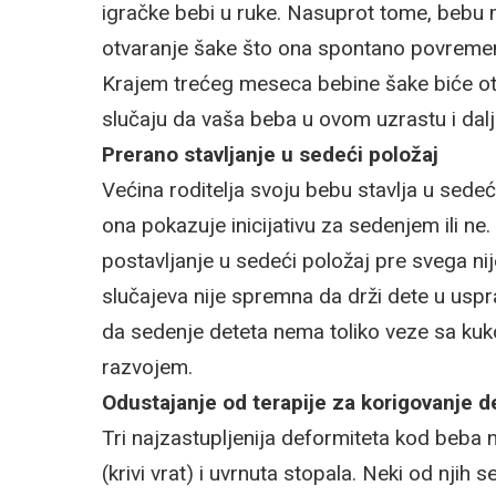
igračke bebi u ruke. Nasuprot tome, bebu ma
otvaranje šake što ona spontano povremen
Krajem trećeg meseca bebine šake biće otvo
slučaju da vaša beba u ovom uzrastu i dalje
Prerano stavljanje u sedeći položaj
Većina roditelja svoju bebu stavlja u sedeć
ona pokazuje inicijativu za sedenjem ili ne.
postavljanje u sedeći položaj pre svega ni
slučajeva nije spremna da drži dete u usp
da sedenje deteta nema toliko veze sa kuk
razvojem.
Odustajanje od terapije za korigovanje d
Tri najzastupljenija deformiteta kod beba n
(krivi vrat) i uvrnuta stopala. Neki od njih