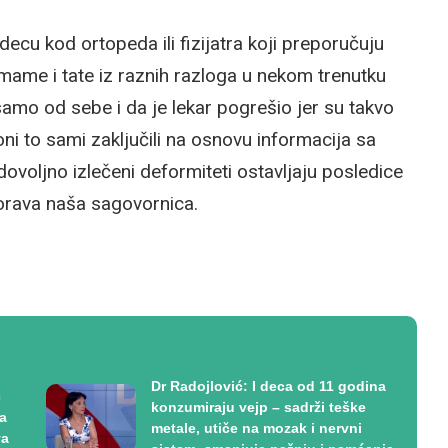
ecu kod ortopeda ili fizijatra koji preporučuju
mame i tate iz raznih razloga u nekom trenutku
samo od sebe i da je lekar pogrešio jer su takvo
u oni to sami zaključili na osnovu informacija sa
edovoljno izlečeni deformiteti ostavljaju posledice
zorava naša sagovornica.
Dr Radojlović: I deca od 11 godina
ć
konzumiraju vejp – sadrži teške
a
metale, utiče na mozak i nervni
va