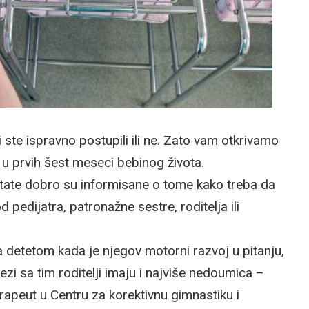
 ste ispravno postupili ili ne. Zato vam otkrivamo
 u prvih šest meseci bebinog života.
tate dobro su informisane o tome kako treba da
 pedijatra, patronažne sestre, roditelja ili
a detetom kada je njegov motorni razvoj u pitanju,
ezi sa tim roditelji imaju i najviše nedoumica –
rapeut u Centru za korektivnu gimnastiku i