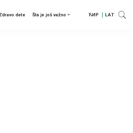
Zdravo dete
Šta je još važno