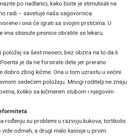
zite po nadlanici, kako biste je stimulisali na
o radi – savetuje naša sagovornica.
rene i ona će igrati sa svojim prstićima. U
 ima stisnute pesnice obratite se lekaru.
i položaj sa šest meseci, bez obzira na to da li
 Poenta je da ne forsirate dete jer prerano
je dobro zbog kičme. Ona u tom uzrastu u većini
ravnom sedećem položaju. Mnogi roditelji ne znaju
ovima, koliko sa kičmenim stubom i njegovim
eformiteta
a rođenju su problemi u razvoju kukova, tortikolis
 se vide odmah, a drugi malo kasnije u prvim