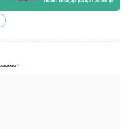
sistem, smanjuje pažnju i pamćenje
 označena
*