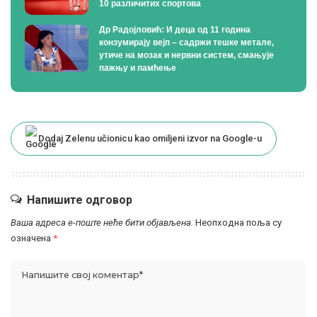
10 различитих спортова
Др Радојловић: И деца од 11 година
конзумирају вејп – садржи тешке метале,
утиче на мозак и нервни систем, смањује
пажњу и памћење
Dodaj Zelenu učionicu kao omiljeni izvor na Google-u
Напишите одговор
Ваша адреса е-поште неће бити објављена.
Неопходна поља су
означена
*