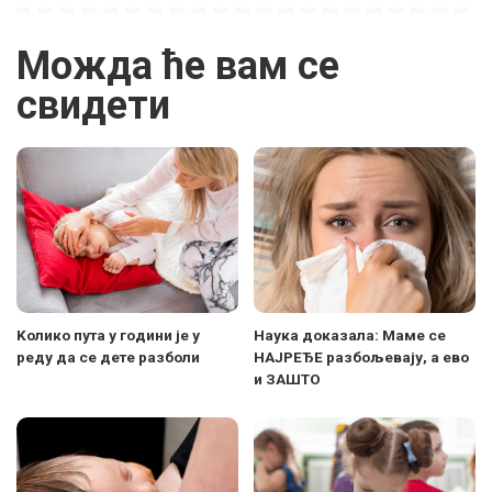
Можда ће вам се
свидети
Koлико пута у години је у
Наука доказала: Маме се
реду да се дете разболи
НАЈРЕЂЕ разбољевају, а ево
и ЗАШТО