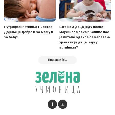
Нутриционисткиња Нисетео:
Шта нам деца једу после
Дојење је добро и за маму и
мајчиног млека? Колико нас
за бебу!
је питало одакле се набавља
храна коју деца једу у
вртићима?
Прикажи још