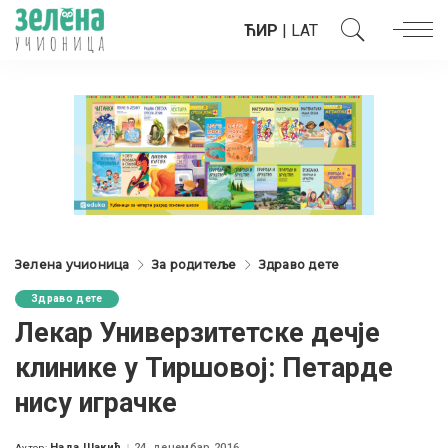
ЋИР
|
LAT
Зелена учионица
За родитеље
Здраво дете
Здраво дете
Лекар Универзитетске дечје
клинике у Тиршовој: Петарде
нису играчке
Нада Шакић
24. децембар 2016.
Аутор: