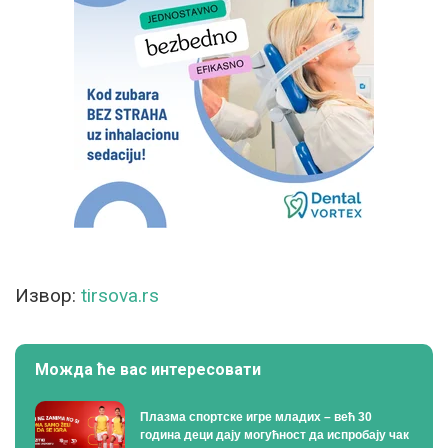
Извор:
tirsova.rs
Можда ће вас интересовати
Плазма спортске игре младих – већ 30
година деци дају могућност да испробају чак