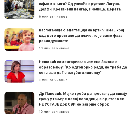
сајмом књига? Од учешћа одустали Лагуна,
Делфи, Креативни центар, Пчелица, Дерета…
6 мин за читање
Васпитачица о адаптацији на вртић: НИЈЕ крај
кад дете престане да плаче, то је само фаза
равнодушности
10 мин за читање
Нешовић коментарисала измене Закона о
образовању: ”Ко одговорно ради, не треба да
се плаши да ће изгубити лиценцу”
3 мин за читање
Др Пановић: Мајке треба да престану да сипају
храну у тањире целој породици, а од стола се
НЕ УСТАЈЕ док СВИ не заврше оброк
10 мин за читање