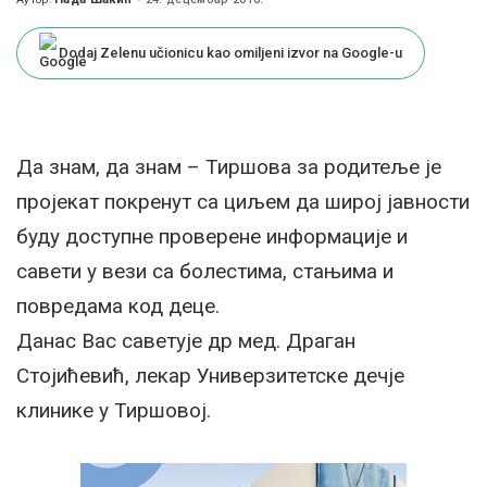
Posted
by
Dodaj Zelenu učionicu kao omiljeni izvor na Google-u
Да знам, да знам – Тиршова за родитеље је
пројекат покренут са циљем да широј јавности
буду доступне проверене информације и
савети у вези са болестима, стањима и
повредама код деце.
Данас Вас саветује др мед. Драган
Стојићевић, лекар Универзитетске дечје
клинике у Тиршовој.