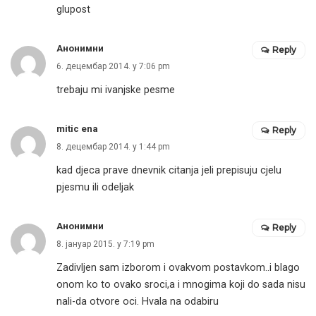
glupost
Анонимни
Reply
6. децембар 2014. у 7:06 pm
trebaju mi ivanjske pesme
mitic ena
Reply
8. децембар 2014. у 1:44 pm
kad djeca prave dnevnik citanja jeli prepisuju cjelu
pjesmu ili odeljak
Анонимни
Reply
8. јануар 2015. у 7:19 pm
Zadivljen sam izborom i ovakvom postavkom..i blago
onom ko to ovako sroci,a i mnogima koji do sada nisu
nali-da otvore oci. Hvala na odabiru