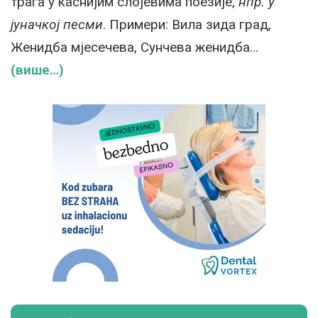
трага у каснијим слојевима поезије,
нпр. у
јуначкој песми
. Примери: Вила зида град,
Женидба мјесечева, Сунчева женидба…
(више…)