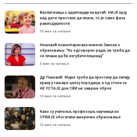
Васпитачица о адаптацији на вртић: НИЈЕ крај
кад дете престане да плаче, то је само фаза
равнодушности
10 мин за читање
Нешовић коментарисала измене Закона о
образовању: ”Ко одговорно ради, не треба да
се плаши да ће изгубити лиценцу”
3 мин за читање
Др Пановић: Мајке треба да престану да сипају
храну у тањире целој породици, а од стола се
НЕ УСТАЈЕ док СВИ не заврше оброк
10 мин за читање
Како су учитељи, професори, научници из
СРБИЈЕ обогатили америчко образовање
10 мин за читање