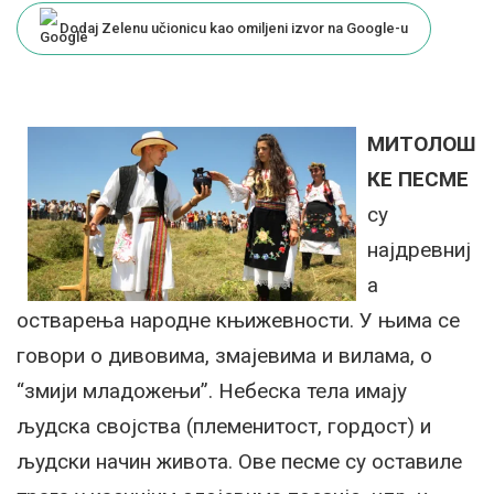
Dodaj Zelenu učionicu kao omiljeni izvor na Google-u
МИТОЛОШ
КЕ ПЕСМЕ
су
најдревниј
а
остварења народне књижевности. У њима се
говори о дивовима, змајевима и вилама, о
“змији младожењи”. Небеска тела имају
људска својства (племенитост, гордост) и
људски начин живота. Ове песме су оставиле