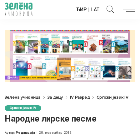
ЋИР
|
LAT
Зелена учионица
За децу
IV Разред
Српски језик IV
Српски језик IV
Народне лирске песме
Редакција
20. новембар 2013.
Аутор:
Posted
by