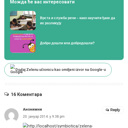
Можда ће вас интересовати
Врста и служба речи – како научити ђаке да
их разликују
Добро дошли или добродошли?
Dodaj Zelenu učionicu kao omiljeni izvor na Google-u
16 Коментара
Анонимни
Reply
20. јануар 2014. у 9:38 pm