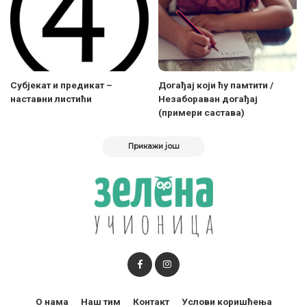
Субјекат и предикат –
Догађај који ћу памтити /
наставни листићи
Незабораван догађај
(примери састава)
Прикажи још
О нама
Наш тим
Контакт
Услови коришћења