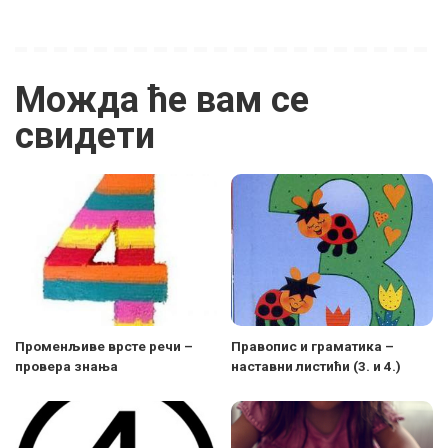
Можда ће вам се
свидети
Променљиве врсте речи –
Правопис и граматика –
провера знања
наставни листићи (3. и 4.)