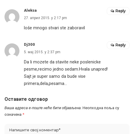
Aleksa
Reply
27. април 2015. у 2:17 pm
loše mnogo stvari ste zaboravil
Dj300
Reply
5. мај 2015. у 2:37 pm
Da li mozete da stavite neke poslenicke
pesme,recimo jedno sedam.Hvala unapred!
Sajt je super samo da bude vise
primera,dela,pesama…
Оставите одговор
Ваша адреса е-поште неће бити објављена.
Неопходна поља су
означена
*