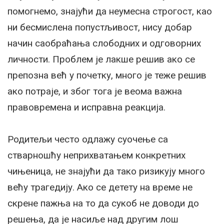
помогнемо, знајући да неумесна строгост, као
ни бесмислена попустљивост, нису добар
начин саобраћања слободних и одговорних
личности. Проблем је лакше решив ако се
препозна већ у почетку, много је теже решив
ако потраје, и због тога је веома важна
правовремена и исправна реакција.
Родитељи често одлажу суочење са
стварношћу неприхватањем конкретних
чињеница, не знајући да тако ризикују много
већу трагедију. Ако се детету на време не
скрене пажња на то да сукоб не доводи до
решења, да је насиље над другим лош