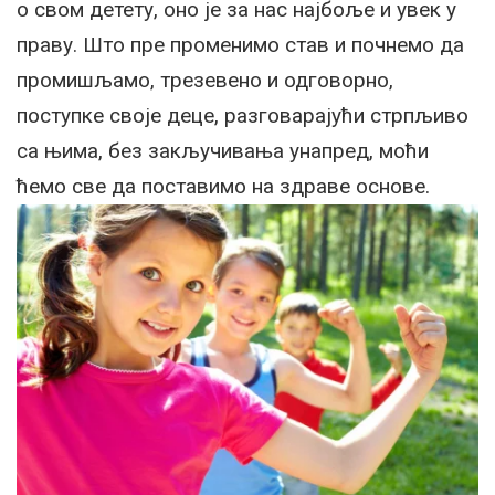
о свом детету, оно је за нас најбоље и увек у
праву. Што пре променимо став и почнемо да
промишљамо, трезевено и одговорно,
поступке своје деце, разговарајући стрпљиво
са њима, без закључивања унапред, моћи
ћемо све да поставимо на здраве основе.