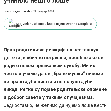
учинило нешто лоше
Нада Шакић
29. јануар 2014.
Аутор:
Posted
by
Dodaj Zelenu učionicu kao omiljeni izvor na Google-u
Прва родитељска реакција на несташлук
детета је обично погрешна, посебно ако се
ради о неком вршњачком сукобу. Ми их
често и учимо да се „бране мушки“ никоме
не праштајући ништа и не попуштајући
никад. Ретке су појаве родитељске опомене
и доброг савета у таквим случајевима.
Једноставно, не желимо да чујемо лоше вести