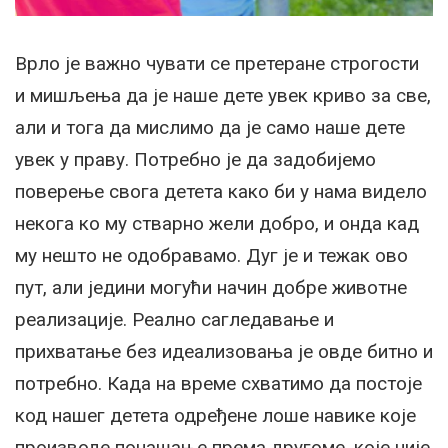
Врло је важно чувати се претеране строгости
и мишљења да је наше дете увек криво за све,
али и тога да мислимо да је само наше дете
увек у праву. Потребно је да задобијемо
поверење свога детета како би у нама видело
некога ко му стварно жели добро, и онда кад
му нешто не одобравамо. Дуг је и тежак ово
пут, али једини могући начин добре животне
реализације. Реално сагледавање и
прихватање без идеализовања је овде битно и
потребно. Када на време схватимо да постоје
код нашег детета одређене лоше навике које
производе понашање према другоме, које није