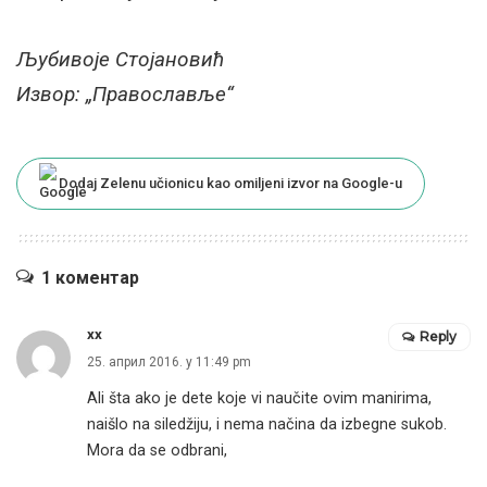
Љубивоје Стојановић
Извор: „Православље“
Dodaj Zelenu učionicu kao omiljeni izvor na Google-u
1 коментар
xx
Reply
25. април 2016. у 11:49 pm
Ali šta ako je dete koje vi naučite ovim manirima,
naišlo na siledžiju, i nema načina da izbegne sukob.
Mora da se odbrani,