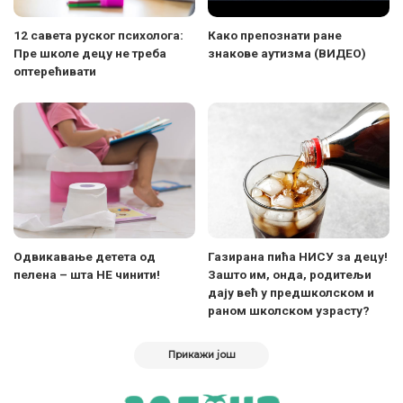
12 савета руског психолога:
Како препознати ране
Пре школе децу не треба
знакове аутизма (ВИДЕО)
оптерећивати
Одвикавање детета од
Газирана пића НИСУ за децу!
пелена – шта НЕ чинити!
Зашто им, онда, родитељи
дају већ у предшколском и
раном школском узрасту?
Прикажи још