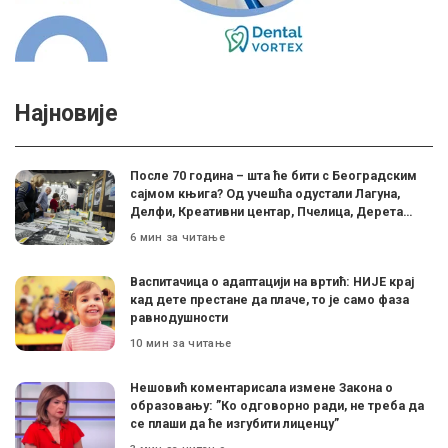
Најновије
После 70 година – шта ће бити с Београдским
сајмом књига? Од учешћа одустали Лагуна,
Делфи, Креативни центар, Пчелица, Дерета…
6 мин за читање
Васпитачица о адаптацији на вртић: НИЈЕ крај
кад дете престане да плаче, то је само фаза
равнодушности
10 мин за читање
Нешовић коментарисала измене Закона о
образовању: ”Ко одговорно ради, не треба да
се плаши да ће изгубити лиценцу”