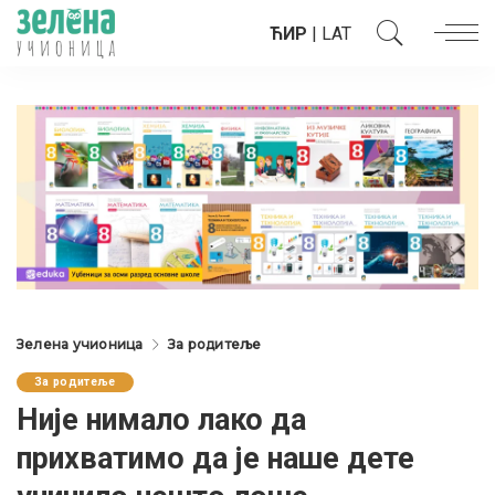
ЋИР
|
LAT
Зелена учионица
За родитеље
За родитеље
Није нимало лако да
прихватимо да је наше дете