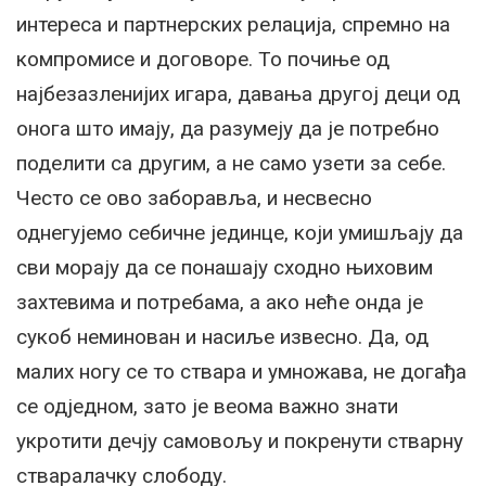
интереса и партнерских релација, спремно на
компромисе и договоре. То почиње од
најбезазленијих игара, давања другој деци од
онога што имају, да разумеју да је потребно
поделити са другим, а не само узети за себе.
Често се ово заборавља, и несвесно
однегујемо себичне јединце, који умишљају да
сви морају да се понашају сходно њиховим
захтевима и потребама, а ако неће онда је
сукоб неминован и насиље извесно. Да, од
малих ногу се то ствара и умножава, не догађа
се одједном, зато је веома важно знати
укротити дечју самовољу и покренути стварну
стваралачку слободу.