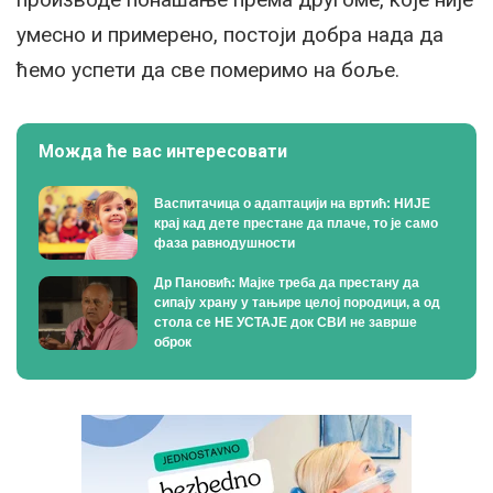
умесно и примерено, постоји добра нада да
ћемо успети да све померимо на боље.
Можда ће вас интересовати
Васпитачица о адаптацији на вртић: НИЈЕ
крај кад дете престане да плаче, то је само
фаза равнодушности
Др Пановић: Мајке треба да престану да
сипају храну у тањире целој породици, а од
стола се НЕ УСТАЈЕ док СВИ не заврше
оброк