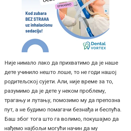
Није нимало лако да прихватимо да је наше
дете учинило нешто лоше, то не годи нашој
родитељској сујети. Али, није време за то,
разумимо да је дете у неком проблему,
трагању и лутању, помозимо му да препозна
пут, а не будимо помагачи безнађа и беспућа.
Баш због тога што га волимо, покушајмо да
нађемо најбољи могући начин да му