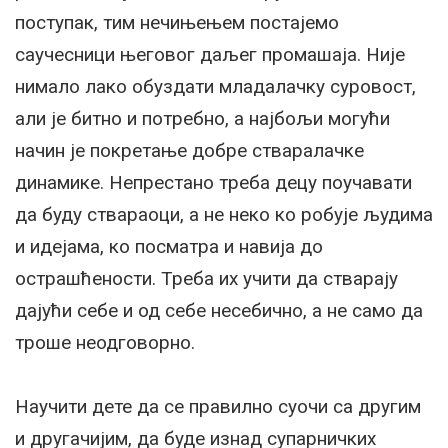
поступак, тим нечињењем постајемо
саучесници његовог даљег промашаја. Није
нимало лако обуздати младалачку суровост,
али је битно и потребно, а најбољи могући
начин је покретање добре стваралачке
динамике. Непрестано треба децу поучавати
да буду ствараоци, а не неко ко робује људима
и идејама, ко посматра и навија до
острашћености. Треба их учити да стварају
дајући себе и од себе несебично, а не само да
троше неодговорно.
Научити дете да се правилно суочи са другим
и другачијим, да буде изнад супарничких