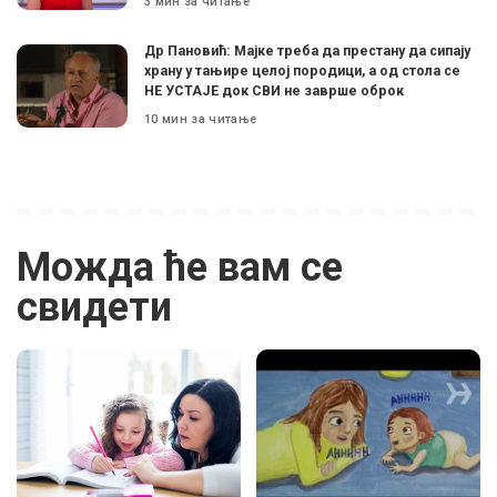
3 мин за читање
Др Пановић: Мајке треба да престану да сипају
храну у тањире целој породици, а од стола се
НЕ УСТАЈЕ док СВИ не заврше оброк
10 мин за читање
Можда ће вам се
свидети