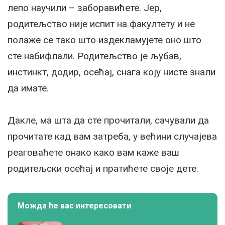
лепо научили – заборавићете. Јер,
родитељство није испит на факултету и не
полаже се тако што издекламујете оно што
сте набифлали. Родитељство је љубав,
инстинкт, додир, осећај, снага коју нисте знали
да имате.
Дакле, ма шта да сте прочитали, сачували да
прочитате кад вам затреба, у већини случајева
реаговаћете онако како вам каже ваш
родитељски осећај и пратићете своје дете.
Можда ће вас интересовати