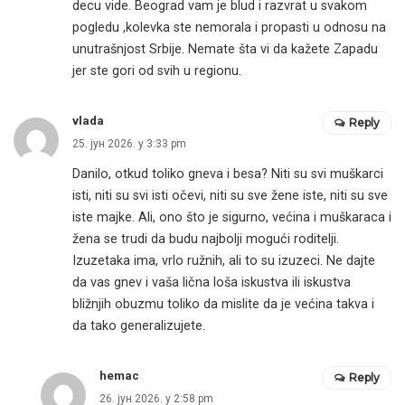
decu vide. Beograd vam je blud i razvrat u svakom
pogledu ,kolevka ste nemorala i propasti u odnosu na
unutrašnjost Srbije. Nemate šta vi da kažete Zapadu
jer ste gori od svih u regionu.
vlada
Reply
25. јун 2026. у 3:33 pm
Danilo, otkud toliko gneva i besa? Niti su svi muškarci
isti, niti su svi isti očevi, niti su sve žene iste, niti su sve
iste majke. Ali, ono što je sigurno, većina i muškaraca i
žena se trudi da budu najbolji mogući roditelji.
Izuzetaka ima, vrlo ružnih, ali to su izuzeci. Ne dajte
da vas gnev i vaša lična loša iskustva ili iskustva
bližnjih obuzmu toliko da mislite da je većina takva i
da tako generalizujete.
hemac
Reply
26. јун 2026. у 2:58 pm