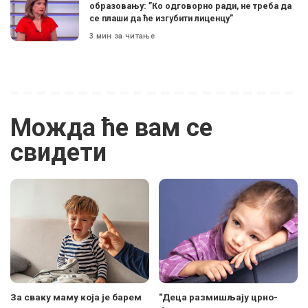
образовању: ”Ко одговорно ради, не треба да
се плаши да ће изгубити лиценцу”
3 мин за читање
Можда ће вам се
свидети
За сваку маму која је барем
"Деца размишљају црно-