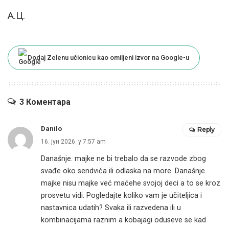
А.Ц.
Dodaj Zelenu učionicu kao omiljeni izvor na Google-u
3 Коментара
Danilo
Reply
16. јун 2026. у 7:57 am
Današnje. majke ne bi trebalo da se razvode zbog
svađe oko sendviča ili odlaska na more. Današnje
majke nisu majke već maćehe svojoj deci a to se kroz
prosvetu vidi. Pogledajte koliko vam je učiteljica i
nastavnica udatih? Svaka ili razvedena ili u
kombinacijama raznim a kobajagi oduseve se kad