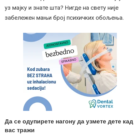
уз мајку и знате шта? Нигде на свету није
забележен мањи број психичких обољења.
Да се одупирете нагону да узмете дете кад
вас тражи