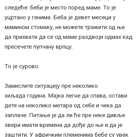
следеће: беби је место поред маме. То је
уцртано у генима. Беба је девет месеци у
мамином стомаку, не можете тражити од ње
да прихвати да се од маме раздвоји одмах кад
пресечете пупчану врпцу.
То је сурово.
Замислите ситуацију пре неколико
хиљада година. Мајка легне да спава, остави
дете на неколико метара од себе и чека да
заплаче. Питање је да ли ће пре неке дивље
звери имати времена да дође до ње и да је
заштити. У афричким племенима бебе су увек