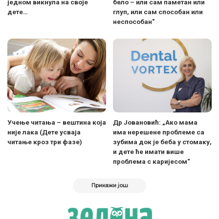
једном викнула на своје
бело – или сам паметан или
дете…
глуп, или сам способан или
неспособан"
Учење читања – вештина која
Др Јовановић: „Ако мама
није лака (Дете усваја
има нерешене проблеме са
читање кроз три фазе)
зубима док је беба у стомаку,
и дете ће имати више
проблема с каријесом“
Прикажи још