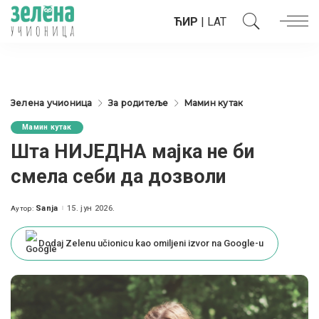
ЋИР
|
LAT
Зелена учионица
За родитеље
Мамин кутак
Мамин кутак
Шта НИЈЕДНА мајка не би
смела себи да дозволи
Sanja
15. јун 2026.
Аутор:
Posted
by
Dodaj Zelenu učionicu kao omiljeni izvor na Google-u