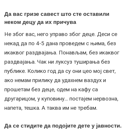
Да вас гризе савест што сте оставили
неком децу да их причува
Не због вас, него управо због деце. Деси се
некад да по 4-5 дана проведем с њима, без
икаквог раздвајања. Понављам, без икаквог
раздвајања. Чак ни луксуз туширања без
публике. Колико год да су они цео мој свет,
ако немам прилику да удахнем ваздух и
прошетам без деце, одем на кафу са
другарицом, у куповину… постајем нервозна,
напета, тешка. А таква им не требам.
Да се стидите да подојите дете у јавности.