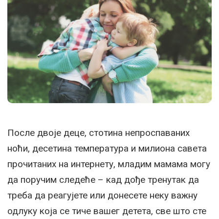
После двоје деце, стотина непроспаваних
ноћи, десетина температура и милиона савета
прочитаних на интернету, младим мамама могу
да поручим следеће – кад дође тренутак да
треба да реагујете или донесете неку важну
одлуку која се тиче вашег детета, све што сте