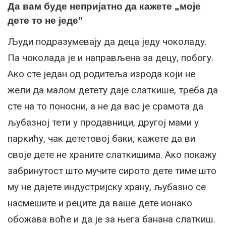
Да вам буде непријатно да кажете „моје
дете то не једе”
Људи подразумевају да деца једу чоколаду.
Па чоколада је и направљена за децу, побогу.
Ако сте један од родитеља изрода који не
жели да малом детету даје слаткише, треба да
сте на то поносни, а не да вас је срамота да
љубазној тети у продавници, другој мами у
паркићу, чак дететовој баки, кажете да ви
своје дете не храните слаткишима. Ако покажу
забринутост што мучите сирото дете тиме што
му не дајете индустријску храну, љубазно се
насмешите и реците да ваше дете ионако
обожава воће и да је за њега банана слаткиш.