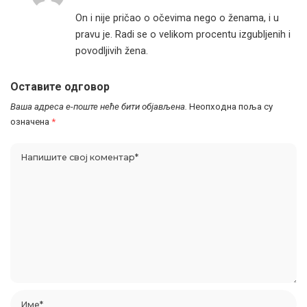
On i nije pričao o očevima nego o ženama, i u
pravu je. Radi se o velikom procentu izgubljenih i
povodljivih žena.
Оставите одговор
Ваша адреса е-поште неће бити објављена.
Неопходна поља су
означена
*