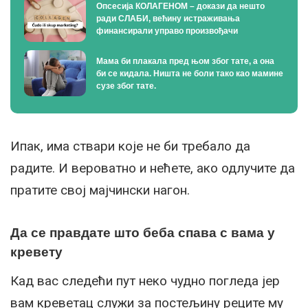
Опсесија КОЛАГЕНОМ – докази да нешто
ради СЛАБИ, већину истраживања
финансирали управо произвођачи
Мама би плакала пред њом због тате, а она
би се кидала. Ништа не боли тако као мамине
сузе због тате.
Ипак, има ствари које не би требало да
радите. И вероватно и нећете, ако одлучите да
пратите свој мајчински нагон.
Да се правдате што беба спава с вама у
кревету
Кад вас следећи пут неко чудно погледа јер
вам креветац служи за постељину реците му