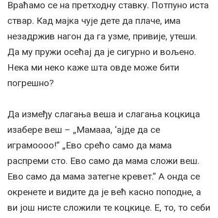
Враћамо се на претходну ставку. Потпуно иста
ствар. Кад мајка чује дете да плаче, има
незадржив нагон да га узме, привије, утеши.
Да му пружи осећај да је сигурно и вољено.
Нека ми неко каже шта овде може бити
погрешно?
Да између слагања веша и слагања коцкица
изабере веш – „Мамааа, ‘ајде да се
играмоооо!” „Ево срећо само да мама
распреми сто. Ево само да мама сложи веш.
Ево само да мама затегне кревет.” А онда се
окренете и видите да је већ касно поподне, а
ви још нисте сложили те коцкице. Е, то, то себи