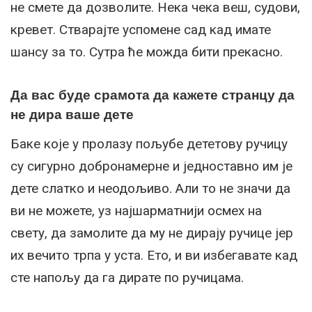
не смете да дозволите. Нека чека веш, судови,
кревет. Стварајте успомене сад кад имате
шансу за то. Сутра ће можда бити прекасно.
Да вас буде срамота да кажете странцу да
не дира ваше дете
Баке које у пролазу пољубе дететову ручицу
су сигурно добронамерне и једноставно им је
дете слатко и неодољиво. Али то не значи да
ви не можете, уз најшарматнији осмех на
свету, да замолите да му не дирају ручице јер
их вечито трпа у уста. Ето, и ви избегавате кад
сте напољу да га дирате по ручицама.