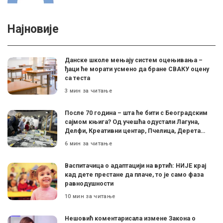
Најновије
Данске школе мењају систем оцењивања –
ђаци ће морати усмено да бране СВАКУ оцену
са теста
3 мин за читање
После 70 година – шта ће бити с Београдским
сајмом књига? Од учешћа одустали Лагуна,
Делфи, Креативни центар, Пчелица, Дерета…
6 мин за читање
Васпитачица о адаптацији на вртић: НИЈЕ крај
кад дете престане да плаче, то је само фаза
равнодушности
10 мин за читање
Нешовић коментарисала измене Закона о