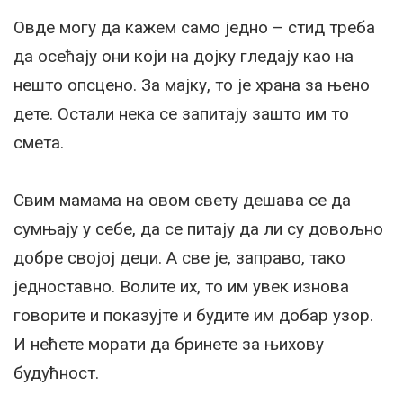
Овде могу да кажем само једно – стид треба
да осећају они који на дојку гледају као на
нешто опсцено. За мајку, то је храна за њено
дете. Остали нека се запитају зашто им то
смета.
Свим мамама на овом свету дешава се да
сумњају у себе, да се питају да ли су довољно
добрe својој деци. А све је, заправо, тако
једноставно. Волите их, то им увек изнова
говорите и показујте и будите им добар узор.
И нећете морати да бринете за њихову
будућност.