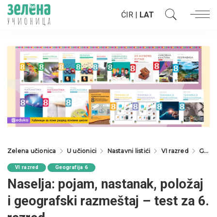
ĆIR
|
LAT
Zelena učionica
U učionici
Nastavni listići
VI razred
Geografija 6
VI razred
Geografija 6
Naselja: pojam, nastanak, položaj
i geografski razmeštaj – test za 6.