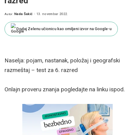
razred
Nada Šakić
13. novembar 2022.
Autor:
Posted
by
Dodaj Zelenu učionicu kao omiljeni izvor na Google-u
Naselja: pojam, nastanak, položaj i geografski
razmeštaj – test za 6. razred
Onlajn proveru znanja pogledajte na linku ispod.