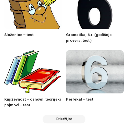
Složenice – test
Gramatika, 6.r. (godišnja
provera, test )
Književnost – osnovni teorijski
Perfekat – test
pojmovi – test
Prikaži još