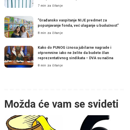
7 min za čitanje
”Građansko vaspitanje NIJE predmet za
popunjavanje fonda, već ulaganje u budućnost”
8 min za čitanje
Kako do PUNOG iznosa jubilarne nagrade i
otpremnine iako ne želite da budete član
reprezentativnog sindikata – DVA su načina
8 min za čitanje
Možda će vam se svideti