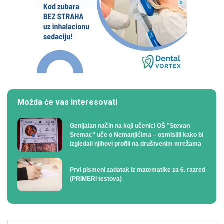
Možda će vas interesovati
Genijalan način na koji učenici OŠ ”Stevan
Sremac” uče o Nemanjićima – osmislili kako bi
izgledali njihovi profili na društvenim mrežama
Prvi pismeni zadatak iz matematike za 6. razred
(PRIMERI testova)