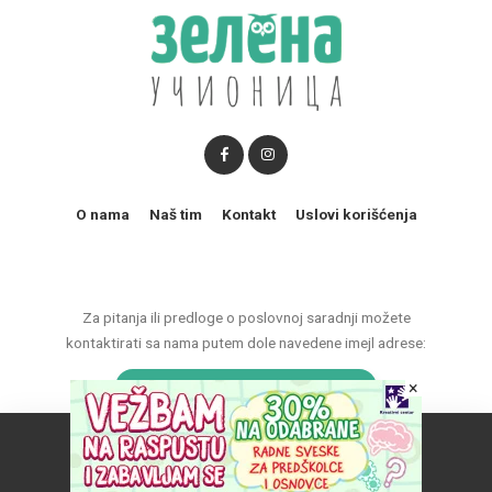
O nama
Naš tim
Kontakt
Uslovi korišćenja
Za pitanja ili predloge o poslovnoj saradnji možete
kontaktirati sa nama putem dole navedene imejl adrese:
×
marketing@zelenaucionica.com
Naš vebsajt koristi kolačiće da poboljša vaše iskustvo.
© 2011-2024 Copyright by Zelena učionica. All Rights reserved.
Prihvatam