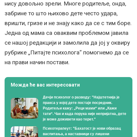
нису довољно зрели. Многе родитеље, онда,
забрине то што њихово дете често удара,
вришти, гризе и не знају како да се с тим боре.
Једна од мама са оваквим проблемом јавила
се нашој редакцији и замолила да јој у оквиру
рубрике „Питајте психолога“ помогнемо да се
на прави начин постави.
Можда ће вас интересовати
Дечји психолог о разводу: ”Најштетнија је
пракса у којој дете постаје посредник.
Родитељи кажу: „Реци мами“ или „Кажи
тати“. Чак и када порука није непријатна, дете
је може доживети као терет.”
Психотерапеут: ”Бахатост је нови образац
васпитања, а наставници су лишени