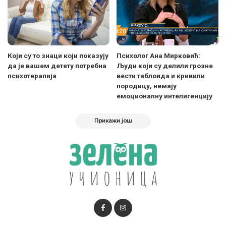
Који су то знаци који показују
Психолог Ана Мирковић:
да је вашем детету потребна
Људи који су делили грозне
психотерапија
вести таблоида и кривили
породицу, немају
емоционалну интелигенцију
Прикажи још