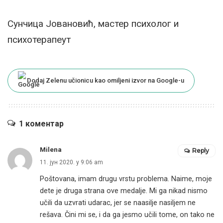
Сунчица Јовановић, мастер психолог и
психотерапеут
Dodaj Zelenu učionicu kao omiljeni izvor na Google-u
1 коментар
Milena
Reply
11. јун 2020. у 9:06 am
Poštovana, imam drugu vrstu problema. Naime, moje
dete je druga strana ove medalje. Mi ga nikad nismo
učili da uzvrati udarac, jer se naasilje nasiljem ne
rešava. Čini mi se, i da ga jesmo učili tome, on tako ne