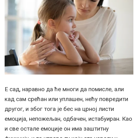
Е сад, наравно да ће многи да помисле, али
кад сам срећан или уплашен, нећу повредити
другог, и због тога је бес на црној листи
емоција, непожељан, одбачен, истабуиран. Као
и све остале емоције он има заштитну