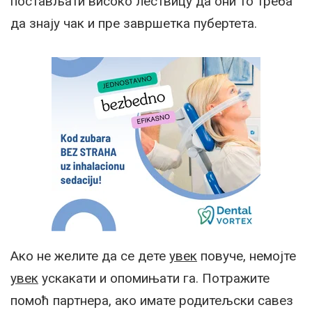
постављати високо лествицу да они то треба
да знају чак и пре завршетка пубертета.
Ако не желите да се дете
увек
повуче, немојте
увек
ускакати и опомињати га. Потражите
помоћ партнера, ако имате родитељски савез