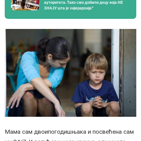
ауторитета. Тако смо добили децу која НЕ
ЗНАЈУ шта је хијерархија”
Мама сам двоипогодишњака и посвећена сам