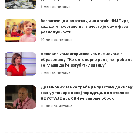
6 мин за читање
Васпитачица о адаптацији на вртић: НИЈЕ крај
кад дете престане да плаче, то је само фаза
равнодушности
10 мин за читање
Нешовић коментарисала измене Закона о
образовању: ”Ко одговорно ради, не треба да
се плаши да ће изгубити лиценцу”
3 мин за читање
Др Пановић: Мајке треба да престану да сипају
храну у тањире целој породици, а од стола се
НЕ УСТАЈЕ док СВИ не заврше оброк
10 мин за читање