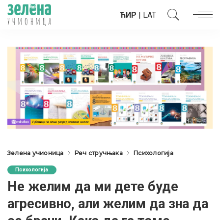
ЋИР
|
LAT
Зелена учионица
Реч стручњака
Психологија
Психологија
Не желим да ми дете буде
агресивно, али желим да зна да