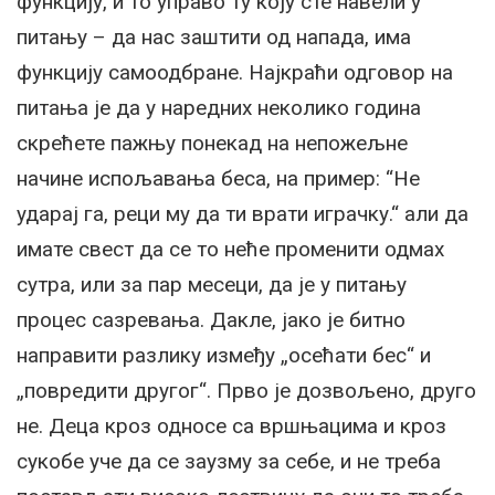
функцију, и то управо ту коју сте навели у
питању – да нас заштити од напада, има
функцију самоодбране. Најкраћи одговор на
питања је да у наредних неколико година
скрећете пажњу понекад на непожељне
начине испољавања беса, на пример: “Не
ударај га, реци му да ти врати играчку.“ али да
имате свест да се то неће променити одмах
сутра, или за пар месеци, да је у питању
процес сазревања. Дакле, јако је битно
направити разлику између „осећати бес“ и
„повредити другог“. Прво је дозвољено, друго
не. Деца кроз односе са вршњацима и кроз
сукобе уче да се заузму за себе, и не треба