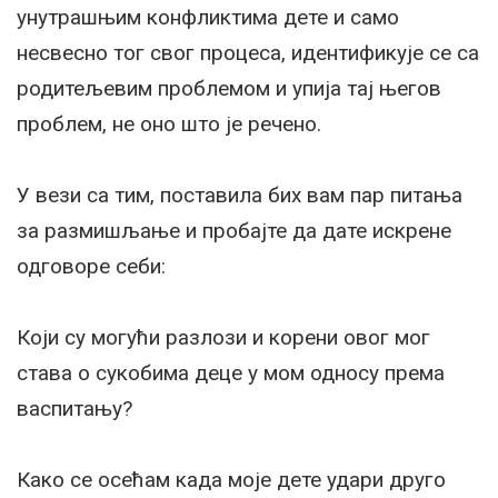
унутрашњим конфликтима дете и само
несвесно тог свог процеса, идентификује се са
родитељевим проблемом и упија тај његов
проблем, не оно што је речено.
У вези са тим, поставила бих вам пар питања
за размишљање и пробајте да дате искрене
одговоре себи:
Који су могући разлози и корени овог мог
става о сукобима деце у мом односу према
васпитању?
Како се осећам када моје дете удари друго