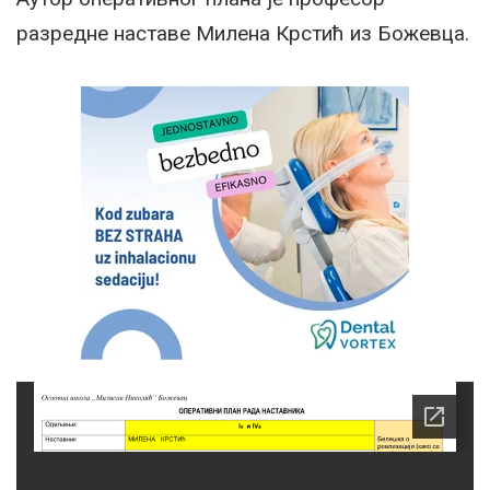
разредне наставе Милена Крстић из Божевца.