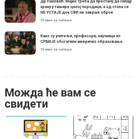
Др Пановић: Мајке треба да престану да сипају
храну у тањире целој породици, а од стола се
НЕ УСТАЈЕ док СВИ не заврше оброк
10 мин за читање
Како су учитељи, професори, научници из
СРБИЈЕ обогатили америчко образовање
10 мин за читање
Можда ће вам се
свидети