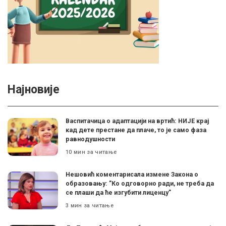
Најновије
Васпитачица о адаптацији на вртић: НИЈЕ крај
кад дете престане да плаче, то је само фаза
равнодушности
10 мин за читање
Нешовић коментарисала измене Закона о
образовању: ”Ко одговорно ради, не треба да
се плаши да ће изгубити лиценцу”
3 мин за читање