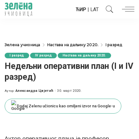
ЋИР
|
LAT
Зелена учионица
Настава на даљину 2020.
I разред
I разред
IV разред
Настава на даљину 2020.
Недељни оперативни план (I и IV
разред)
Александра Цвјетић
30. март 2020.
Аутор:
Posted
by
Dodaj Zelenu učionicu kao omiljeni izvor na Google-u
Аутор оперативног плана је професор