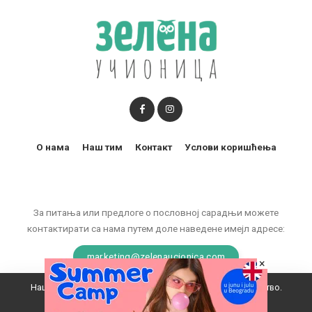
О нама
Наш тим
Контакт
Услови коришћења
За питања или предлоге о пословној сарадњи можете
контактирати са нама путем доле наведене имејл адресе:
marketing@zelenaucionica.com
×
Наш вебсајт користи колачиће да побољша ваше искуство.
© 2011-2024 Copyright by Zelena učionica. All Rights reserved.
Прихватам