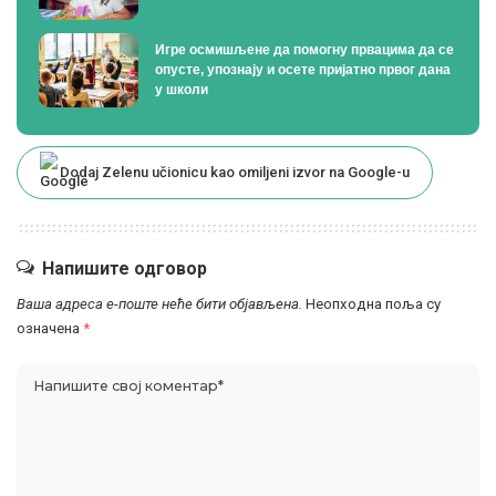
Игре осмишљене да помогну првацима да се
опусте, упознају и осете пријатно првог дана
у школи
Dodaj Zelenu učionicu kao omiljeni izvor na Google-u
Напишите одговор
Ваша адреса е-поште неће бити објављена.
Неопходна поља су
означена
*