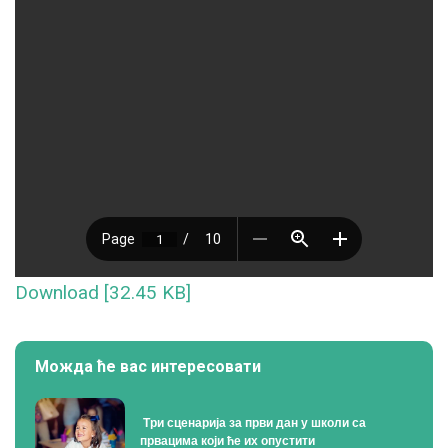
Download [32.45 KB]
Можда ће вас интересовати
Tри сценарија за први дан у школи са
првацима који ће их опустити