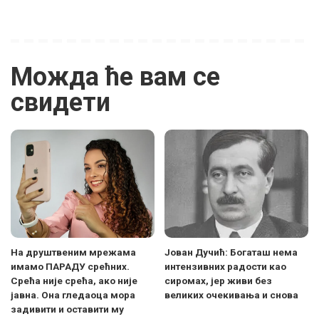
Можда ће вам се
свидети
На друштвеним мрежама
Jован Дучић: Богаташ нема
имамо ПАРАДУ срећних.
интензивних радости као
Срећа није срећа, ако није
сиромах, јер живи без
јавна. Она гледаоца мора
великих очекивања и снова
задивити и оставити му