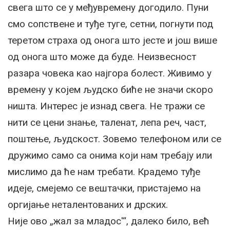
свега што се у међувремену догодило. Пуни
смо сопствене и туђе туге, сетни, погнути под
теретом страха од онога што јесте и још више
од онога што може да буде. Неизвесност
разара човека као најгора болест. Живимо у
времену у којем људско биће не значи скоро
ништа. Интерес је изнад свега. Не тражи се
нити се цени знање, таленат, лепа реч, част,
поштење, људскост. Зовемо телефоном или се
дружимо само са онима који нам требају или
мислимо да ће нам требати. Крадемо туђе
идеје, смејемо се вештачки, пристајемо на
оргијање неталентованих и дрских.
Није ово „жал за младос'“, далеко било, већ