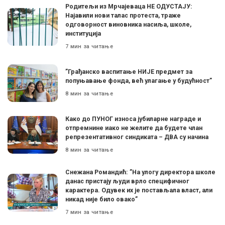
Родитељи из Мрчајеваца НЕ ОДУСТАЈУ:
Најавили нови талас протеста, траже
одговорност виновника насиља, школе,
институција
7 мин за читање
”Грађанско васпитање НИЈЕ предмет за
попуњавање фонда, већ улагање у будућност”
8 мин за читање
Како до ПУНОГ износа јубиларне награде и
отпремнине иако не желите да будете члан
репрезентативног синдиката – ДВА су начина
8 мин за читање
Снежана Романдић: ”На улогу директора школе
данас пристају људи врло специфичног
карактера. Одувек их је постављала власт, али
никад није било овако”
7 мин за читање