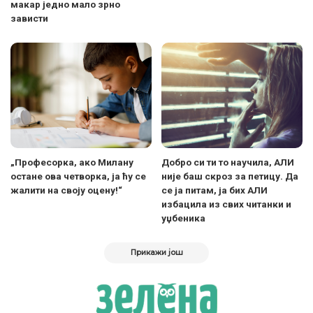
макар једно мало зрно
зависти
„Професорка, ако Милану
Добро си ти то научила, АЛИ
остане ова четворка, ја ћу се
није баш скроз за петицу. Да
жалити на своју оцену!“
се ја питам, ја бих АЛИ
избацила из свих читанки и
уџбеника
Прикажи још