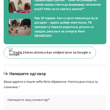
Професорка српског: ”Хоће ли ученици по
новом закону смети да формирају читалачки
клуб? Хоће ли то смети у школи?”
Пре 30 година: Ако се дете пожали да му је
досадно – одмах добије неки посао, ТВ
програм су бирали родитељи, ручало се
заједно, јављање на улици је било
ОБАВЕЗНО
Dodaj Zelenu učionicu kao omiljeni izvor na Google-u
Напишите одговор
Ваша адреса е-поште неће бити објављена.
Неопходна поља су
означена
*