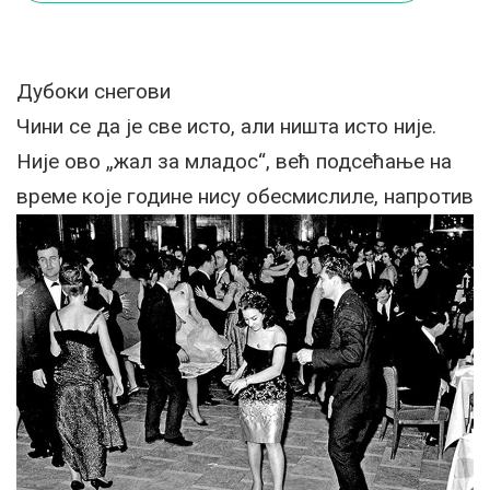
Дубоки снегови
Чини се да је све исто, али ништа исто није.
Није ово „жал за младос“, већ подсећање на
време које године нису обесмислиле, напротив