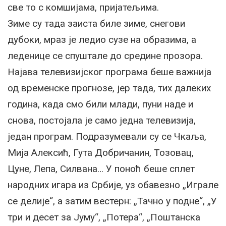
све то с комшијама, пријатељима.
Зиме су тада заиста биле зиме, снегови
дубоки, мраз је ледио сузе на образима, а
леденице се спуштале до средине прозора.
Најава телевизијског програма беше важнија
од временске прогнозе, јер тада, тих далеких
година, када смо били млади, пуни наде и
снова, постојала је само једна телевизија,
један програм. Подразумевали су се Чкаља,
Мија Алексић, Гута Добричанин, Тозовац,
Цуне, Лепа, Силвана… У поноћ беше сплет
народних игара из Србије, уз обавезно „Играле
се делије“, а затим вестерн: „Тачно у подне“, „У
три и десет за Јуму“, „Потера“, „Поштанска