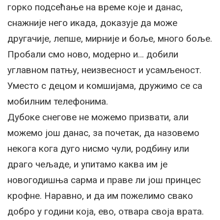
горко подсећање на време које и данас,
снажније него икада, доказује да може
другачије, лепше, мирније и боље, много боље.
Пробали смо ново, модерно и… добили
углавном патњу, неизвесност и усамљеност.
Уместо с децом и комшијама, дружимо се са
мобилним телефонима.
Дубоке снегове не можемо призвати, али
можемо још данас, за почетак, да назовемо
некога кога дуго нисмо чули, родбину или
драго чељаде, и упитамо каква им је
новогодишња сарма и праве ли још принцес
крофне. Наравно, и да им пожелимо свако
добро у години која, ево, отвара своја врата.