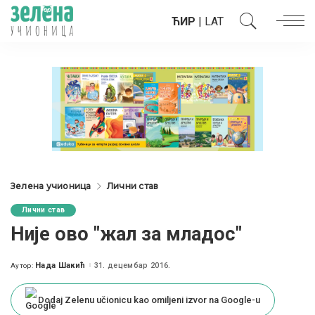
ЋИР
|
LAT
Зелена учионица
Лични став
Лични став
Није ово "жал за младос"
Нада Шакић
31. децембар 2016.
Аутор:
Posted
by
Dodaj Zelenu učionicu kao omiljeni izvor na Google-u