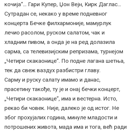
кочија“… Гари Купер, Џон Вејн, Кирк Даглас…
Сутрадан се, некако у време подневног
концерта Бечке филхармоније, мамурлук
лечио расолом, руском салатом, чак и
хладним пивом, а онда је на ред долазила
сарма, са телевизијским репризама, турнејом
„Четири скакаонице“. По подне лагана шетња,
тек да свеж ваздух разбистри главу.
Сарму и руску салату имамо и данас,
прасетину такође, ту је и онај бечки концерт,
„Четири скакаонице“, има и вестерна. Исто,
рекао би човек. Није, далеко је од истог. Не
због прохујалих година, минуле младости и
потрошених живота, мада има и тога, већ ради