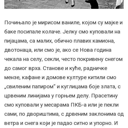
Почињало је мирисом ваниле, којом су мајке и
баке посипале колаче. Јелку смо куповали на
пијацама, са малих, обично плавих камиона,
двотонаца, или смо је, ако се Нова година
чекала на селу, секли, често покривену снегом
до самог врха. Станове и куће, радничке
мензе, кафане и домове културе китили смо
„свиленим папиром“ и куглицама боје злата, с
црвеним линијама у горњем делу. Прасетину
смо куповали у месарама ПКБ-а или је пекли
сами, по двориштима, с дрвеним заклонима од
ветра и снега који је падао ситно и упорно. И