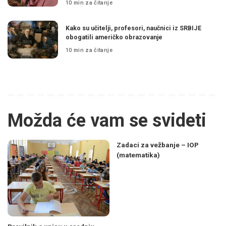
10 min za čitanje
Kako su učitelji, profesori, naučnici iz SRBIJE
obogatili američko obrazovanje
10 min za čitanje
Možda će vam se svideti
Zadaci za vežbanje – IOP
(matematika)