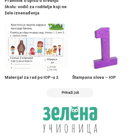
Pravilnik o upisu u srednju
školu: vodič za roditelje koji ne
žele iznenađenja
Materijal za rad po IOP-u 2
Štampana slova – IOP
Prikaži još