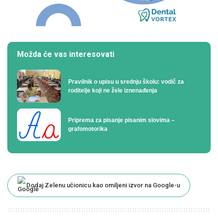
Možda će vas interesovati
Pravilnik o upisu u srednju školu: vodič za
roditelje koji ne žele iznenađenja
Priprema za pisanje pisanim slovima –
grafomotorika
Dodaj Zelenu učionicu kao omiljeni izvor na Google-u