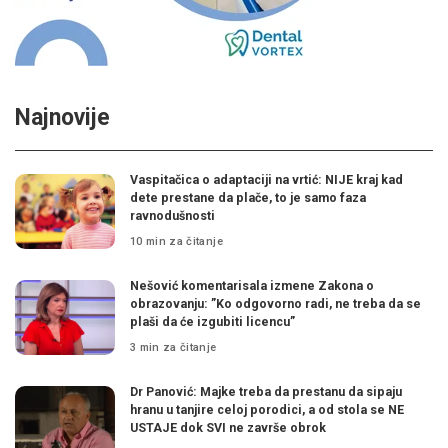
Najnovije
Vaspitačica o adaptaciji na vrtić: NIJE kraj kad
dete prestane da plače, to je samo faza
ravnodušnosti
10 min za čitanje
Nešović komentarisala izmene Zakona o
obrazovanju: ”Ko odgovorno radi, ne treba da se
plaši da će izgubiti licencu”
3 min za čitanje
Dr Panović: Majke treba da prestanu da sipaju
hranu u tanjire celoj porodici, a od stola se NE
USTAJE dok SVI ne završe obrok