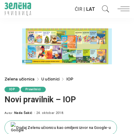
ĆIR
|
LAT
Zelena učionica
U učionici
IOP
IOP
Pravilnici
Novi pravilnik – IOP
Nada Šakić
24. oktobar 2018.
Autor:
Posted
by
Dodaj Zelenu učionicu kao omiljeni izvor na Google-u