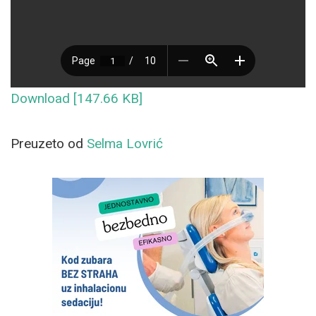
Download [147.66 KB]
Preuzeto od
Selma Lovrić