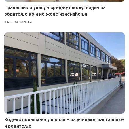
Правилник о упису у средњу школу: водич за
родитеље који не желе изненађења
8 мин за читање
Кодекс понашања у школи – за ученике, наставнике
и родитеље