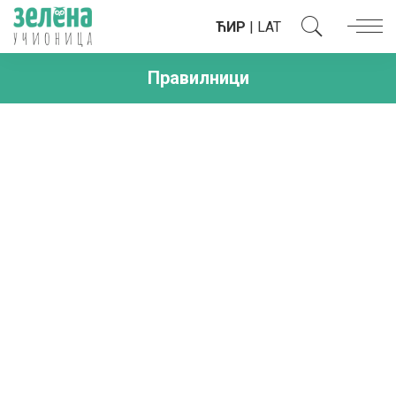
ЋИР
|
LAT
Правилници