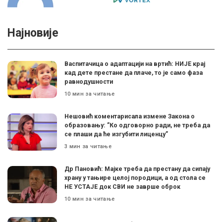
Најновије
Васпитачица о адаптацији на вртић: НИЈЕ крај
кад дете престане да плаче, то је само фаза
равнодушности
10 мин за читање
Нешовић коментарисала измене Закона о
образовању: ”Ко одговорно ради, не треба да
се плаши да ће изгубити лиценцу”
3 мин за читање
Др Пановић: Мајке треба да престану да сипају
храну у тањире целој породици, а од стола се
НЕ УСТАЈЕ док СВИ не заврше оброк
10 мин за читање