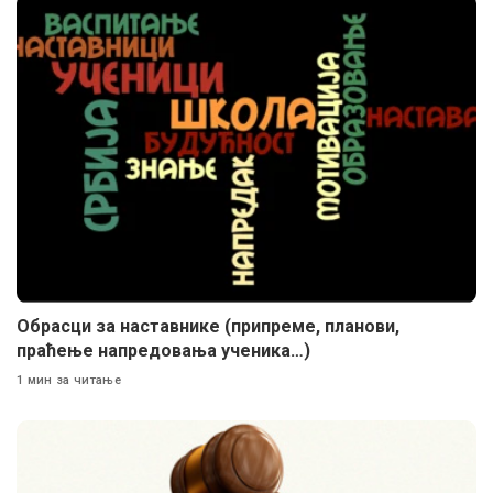
Обрасци за наставнике (припреме, планови,
праћење напредовања ученика…)
1 мин за читање