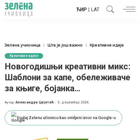
ЋИР
|
LAT
Зелена учионица
Шта је још важно
Креативне идеје
Креативне идеје
Новогодишњи креативни микс:
Шаблони за капе, обележиваче
за књиге, бојанка…
Александра Цвјетић
5. децембар 2024.
Аутор:
Posted
by
Dodaj Zelenu učionicu kao omiljeni izvor na Google-u