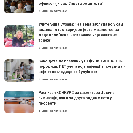
ефикаснији рад Савета родитеља”
3 мин за читање
Учитељица Сузана: ”Највећа заблуда коју сам
видела током каријере јесте мишљење да
деца воле ’лаке’ наставнике који ништа не
траже”
7 мин за читање
Како дете да преживи у НЕФУНКЦИОНАЛНОЈ
породици: ПЕТ улога које најчешће преузима и
које су последице за будућност
5 мин за читање
Расписан КОНКУРС за директора Јовине
гимназије, али и за друга радна места у
просвети
1 мин за читање