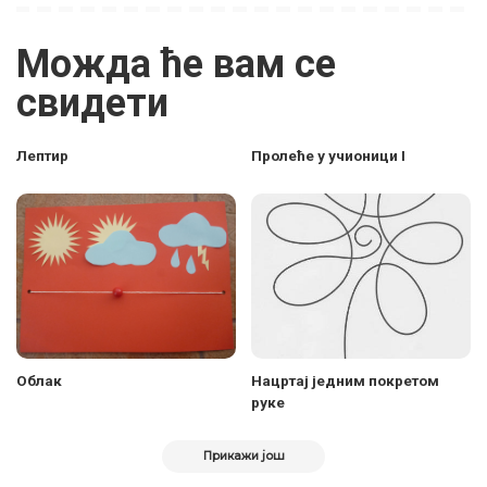
Можда ће вам се
свидети
Лептир
Пролеће у учионици I
Облак
Нацртај једним покретом
руке
Прикажи још