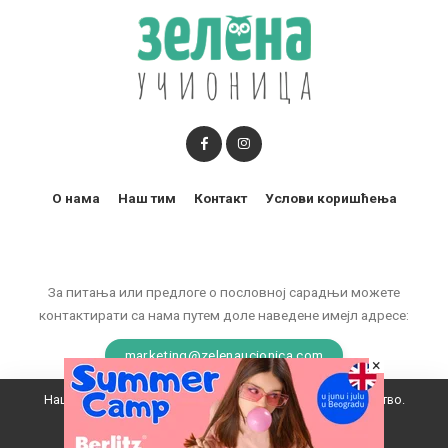
О нама
Наш тим
Контакт
Услови коришћења
За питања или предлоге о пословној сарадњи можете
контактирати са нама путем доле наведене имејл адресе:
marketing@zelenaucionica.com
×
Наш вебсајт користи колачиће да побољша ваше искуство.
© 2011-2024 Copyright by Zelena učionica. All Rights reserved.
Прихватам