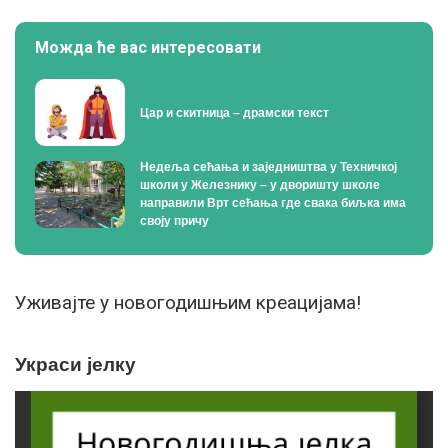
Можда ће вас интересовати
Цар и скитница – драмски текст
Недеља сећања и заједништва у Техничкој
школи у Железнику – у дворишту школе
направили Врт сећања где свака биљка има
своју причу
Уживајте у новогодишњим креацијама!
Украси јелку