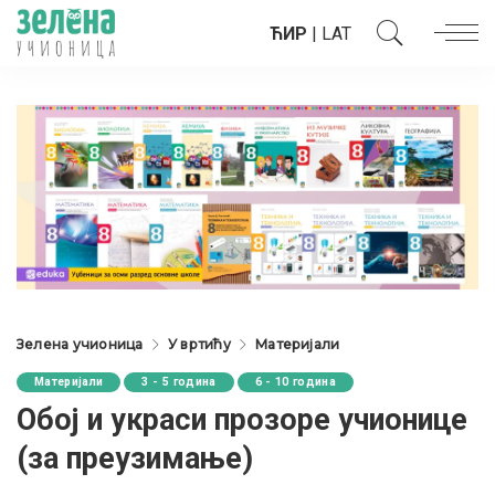
ЋИР
|
LAT
Зелена учионица
У вртићу
Материјали
Материјали
3 - 5 година
6 - 10 година
Обој и украси прозоре учионице
(за преузимање)