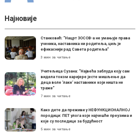
Најновије
Станковић: ”Нацрт ЗОСОВ-а не умањује права
ученика, наставника ни родитеља, циљ је
ефикаснији рад Савета родитеља”
3 мин за читање
Учитељица Сузана: ”Највећа заблуда коју сам
видела током каријере јесте мишљење да
деца воле ’лаке’ наставнике који ништа не
траже”
7 мин за читање
Како дете да преживи у НЕФУНКЦИОНАЛНОЈ
породици: ПЕТ улога које најчешће преузима и
које су последице за будућност
5 мин за читање