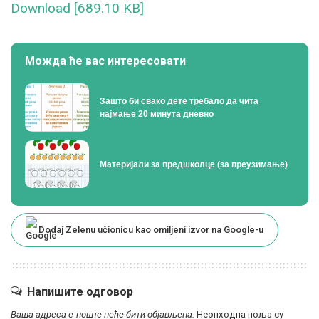
Download [689.10 KB]
Можда ће вас интересовати
Зашто би свако дете требало да чита
најмање 20 минута дневно
Материјали за предшколце (за преузимање)
Dodaj Zelenu učionicu kao omiljeni izvor na Google-u
Напишите одговор
Ваша адреса е-поште неће бити објављена.
Неопходна поља су