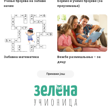
Учење бројева на забавн
Бојимо и учимо бројеве (за
начин
преузимање)
Забавна математика
Вежбе размишљања – за
децу
Прикажи још