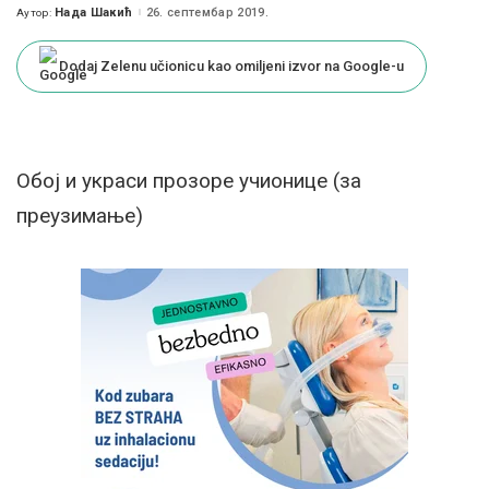
Нада Шакић
26. септембар 2019.
Аутор:
Posted
by
Dodaj Zelenu učionicu kao omiljeni izvor na Google-u
Обој и украси прозоре учионице (за
преузимање)