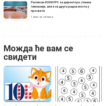
Расписан КОНКУРС за директора Јовине
гимназије, али и за друга радна места у
просвети
1 мин за читање
Можда ће вам се
свидети