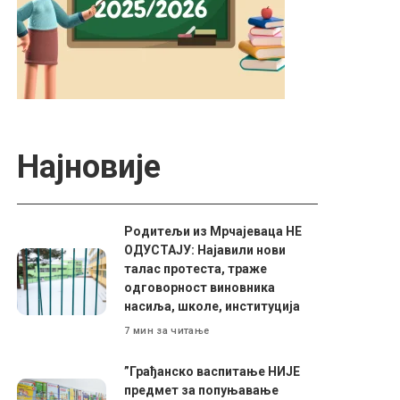
Најновије
Родитељи из Мрчајеваца НЕ
ОДУСТАЈУ: Најавили нови
талас протеста, траже
одговорност виновника
насиља, школе, институција
7 мин за читање
”Грађанско васпитање НИЈЕ
предмет за попуњавање