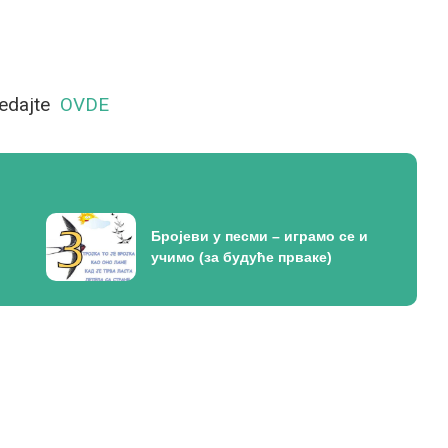
ledajte
OVDE
Бројеви у песми – играмо се и
учимо (за будуће прваке)