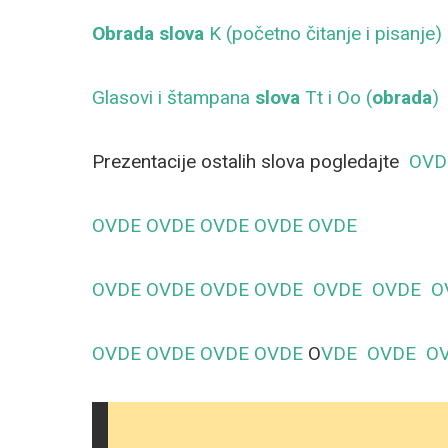
Obrada slova
K (početno čitanje i pisanje)
Glasovi i štampana
slova
Tt i Oo (
obrada
)
Prezentacije ostalih slova pogledajte
OVD
OVDE
OVDE
OVDE
OVDE
OVDE
OVDE
OVDE
OVDE
OVDE
OVDE
OVDE
O
OVDE
OVDE
OVDE
OVDE
O
VDE
OVDE
O