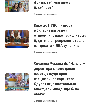
фонда, већ улагање у
будућност”
8 мин за читање
Како до ПУНОГ износа
јубиларне награде и
отпремнине иако не желите да
будете члан репрезентативног
синдиката – ДВА су начина
8 мин за читање
Снежана Романдић: ”На улогу
директора школе данас
пристају људи врло
специфичног карактера.
Одувек их је постављала
власт, али никад није било
овако”
7 мин за читање