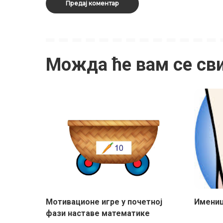
Можда ће вам се св
Moтивационе игре у почетној
Имениц
фази наставе математике