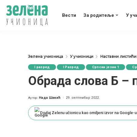
Вести
За родитеље
У уч
Зелена учионица
У учионици
Наставни листићи
I разред
I Разред
Српски језик 1
Ср
Обрада слова Б – 
Нада Шакић
29. септембар 2022.
Аутор:
Posted
by
Dodaj Zelenu učionicu kao omiljeni izvor na Google-u