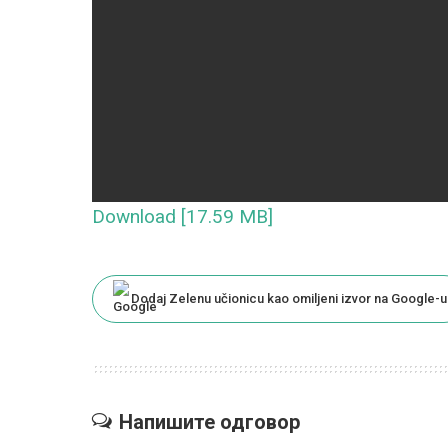
Download [17.59 MB]
Dodaj Zelenu učionicu kao omiljeni izvor na Google-u
Напишите одговор