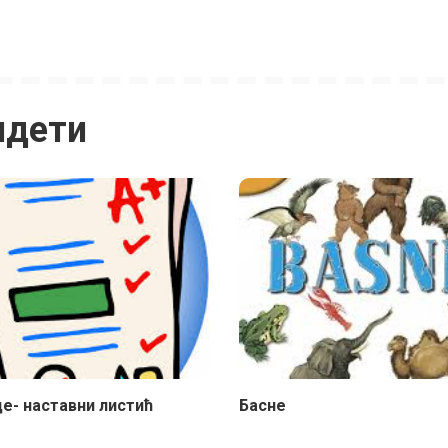
идети
е- наставни листић
Басне