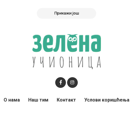
Прикажи још
О нама
Наш тим
Контакт
Услови коришћења