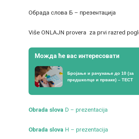
Обрада слова Б – презентација
Više ONLAJN provera za prvi razred pog
Можда ће вас интересовати
Бројање и рачунање до 10 (за
предшколце и прваке) – ТЕСТ
Obrada slova
D – prezentacija
Obrada slova
H – prezentacija