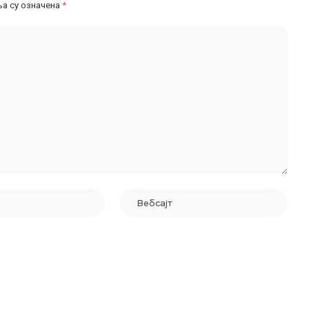
а су означена
*