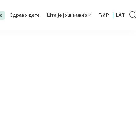
о
Здраво дете
Шта је још важно