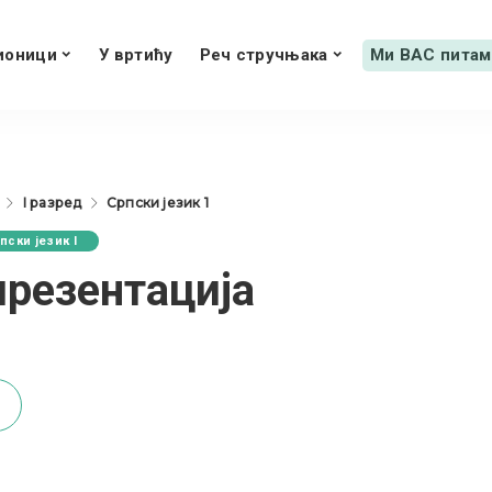
ионици
У вртићу
Реч стручњака
Ми ВАС питам
I разред
Српски језик 1
пски језик I
презентација