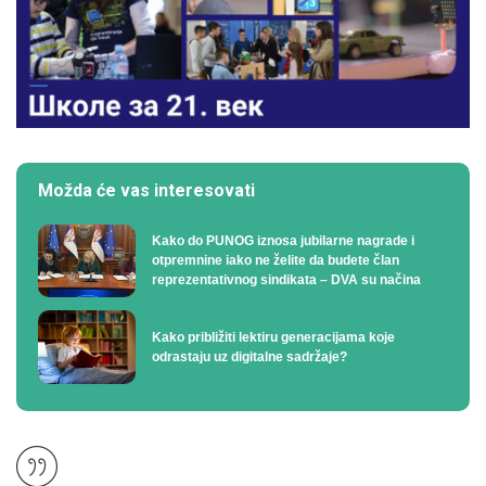
Možda će vas interesovati
Kako do PUNOG iznosa jubilarne nagrade i
otpremnine iako ne želite da budete član
reprezentativnog sindikata – DVA su načina
Kako približiti lektiru generacijama koje
odrastaju uz digitalne sadržaje?