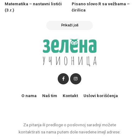
Matematika – nastavni listići
Pisano slovo R sa vežbama –
(3.r.)
ćirilica
Prikaži još
O nama
Naš tim
Kontakt
Uslovi korišćenja
Za pitanja ili predloge o poslovnoj saradnji možete
kontaktirati sa nama putem dole navedene imejl adrese: