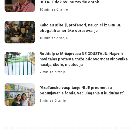
USTAJE dok SVI ne završe obrok
10 min za čitanje
Kako su učitelji, profesori, naučnici iz SRBIJE
obogatili američko obrazovanje
10 min za čitanje
Roditelji iz Mrčajevaca NE ODUSTAJU: Najavili
novi talas protesta, traže odgovornost vinovnika
nasilja, škole, institucija
7 min za čitanje
”Građansko vaspitanje NIJE predmet za
popunjavanje fonda, već ulaganje u budućnost”
8 min za čitanje