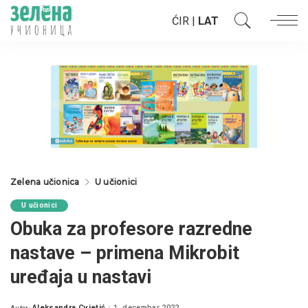
ĆIR
|
LAT
Zelena učionica
U učionici
U učionici
Obuka za profesore razredne
nastave – primena Mikrobit
uređaja u nastavi
Aleksandra Cvjetić
1. decembar 2022.
Autor: