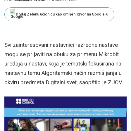
Posted
by
Dodaj Zelenu učionicu kao omiljeni izvor na Google-u
Svi zainteresovani nastavnici razredne nastave
mogu se prijaviti na obuku za primenu Mikrobit
uređaja u nastavi, koja je tematski fokusirana na
nastavnu temu Algoritamski način razmišljanja u
okviru predmeta Digitalni svet, saopštio je ZUOV.