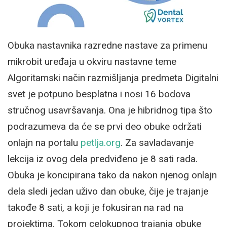
Obuka nastavnika razredne nastave za primenu
mikrobit uređaja u okviru nastavne teme
Algoritamski način razmišljanja predmeta Digitalni
svet je potpuno besplatna i nosi 16 bodova
stručnog usavršavanja. Ona je hibridnog tipa što
podrazumeva da će se prvi deo obuke održati
onlajn na portalu
petlja.org
. Za savladavanje
lekcija iz ovog dela predviđeno je 8 sati rada.
Obuka je koncipirana tako da nakon njenog onlajn
dela sledi jedan uživo dan obuke, čije je trajanje
takođe 8 sati, a koji je fokusiran na rad na
projektima. Tokom celokupnog trajanja obuke