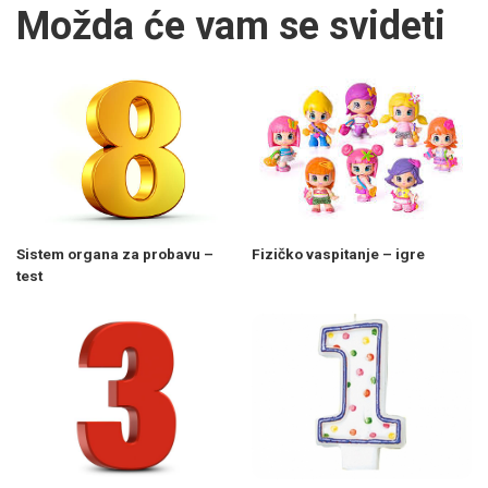
Možda će vam se svideti
Sistem organa za probavu –
Fizičko vaspitanje – igre
test