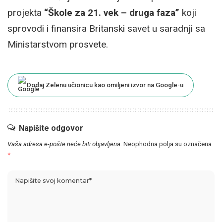
projekta
“Škole za 21. vek – druga faza”
koji
sprovodi i finansira Britanski savet u saradnji sa
Ministarstvom prosvete.
Dodaj Zelenu učionicu kao omiljeni izvor na Google-u
Napišite odgovor
Vaša adresa e-pošte neće biti objavljena.
Neophodna polja su označena
*