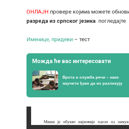
ОНЛАЈН
провере којима можете обнови
разреда из српског језика
погледајт
Именице, придеви
– тест
Можда ће вас интересовати
Врста и служба речи – како
научити ђаке да их разликују