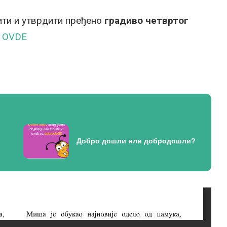
ти и утврдити пређено
градиво четвртог
е
OVDE
Добро дошли или добродошли?