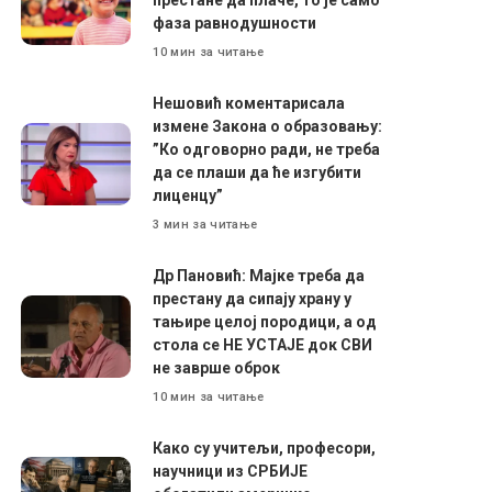
фаза равнодушности
10 мин за читање
Нешовић коментарисала
измене Закона о образовању:
”Ко одговорно ради, не треба
да се плаши да ће изгубити
лиценцу”
3 мин за читање
Др Пановић: Мајке треба да
престану да сипају храну у
тањире целој породици, а од
стола се НЕ УСТАЈЕ док СВИ
не заврше оброк
10 мин за читање
Како су учитељи, професори,
научници из СРБИЈЕ