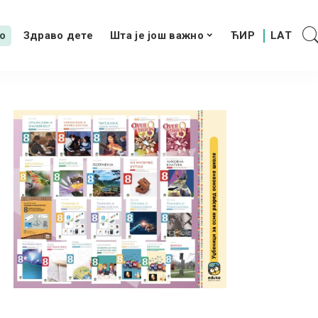
о
Здраво дете
Шта је још важно