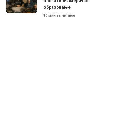
обогатили америчко
образовање
10 мин за читање