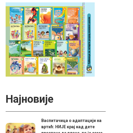
Најновије
Васпитачица о адаптацији на
вртић: НИЈЕ крај кад дете
престане да плаче, то је само