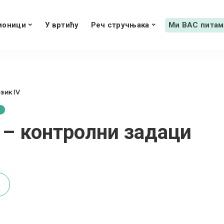
ионици
У вртићу
Реч стручњака
Ми ВАС питам
зик IV
 – контролни задаци