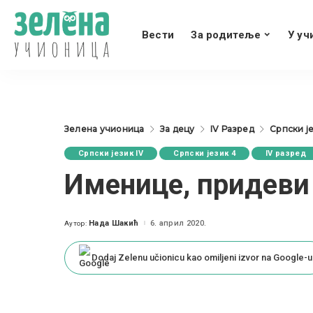
Вести
За родитеље
У уч
Зелена учионица
За децу
IV Разред
Српски је
Српски језик IV
Српски језик 4
IV разред
Именице, придеви
Нада Шакић
6. април 2020.
Аутор:
Posted
by
Dodaj Zelenu učionicu kao omiljeni izvor na Google-u