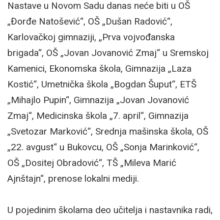
Nastave u Novom Sadu danas neće biti u OŠ
„Đorđe Natošević“, OŠ „Dušan Radović“,
Karlovačkoj gimnaziji, „Prva vojvođanska
brigada“, OŠ „Jovan Jovanović Zmaj“ u Sremskoj
Kamenici, Ekonomska škola, Gimnazija „Laza
Kostić“, Umetnička škola „Bogdan Šuput“, ETŠ
„Mihajlo Pupin“, Gimnazija „Jovan Jovanović
Zmaj“, Medicinska škola „7. april“, Gimnazija
„Svetozar Marković“, Srednja mašinska škola, OŠ
„22. avgust“ u Bukovcu, OŠ „Sonja Marinković“,
OŠ „Dositej Obradović“, TŠ „Mileva Marić
Ajnštajn“, prenose lokalni mediji.
U pojedinim školama deo učitelja i nastavnika radi,