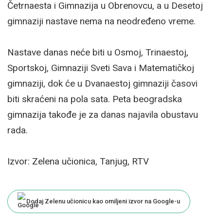
Četrnaesta i Gimnazija u Obrenovcu, a u Desetoj
gimnaziji nastave nema na neodređeno vreme.
Nastave danas neće biti u Osmoj, Trinaestoj,
Sportskoj, Gimnaziji Sveti Sava i Matematičkoj
gimnaziji, dok će u Dvanaestoj gimnaziji časovi
biti skraćeni na pola sata. Peta beogradska
gimnazija takođe je za danas najavila obustavu
rada.
Izvor: Zelena učionica, Tanjug, RTV
Dodaj Zelenu učionicu kao omiljeni izvor na Google-u