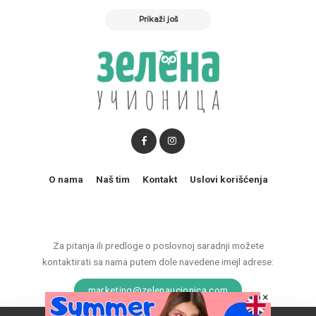
Prikaži još
O nama
Naš tim
Kontakt
Uslovi korišćenja
Za pitanja ili predloge o poslovnoj saradnji možete
kontaktirati sa nama putem dole navedene imejl adrese:
marketing@zelenaucionica.com
×