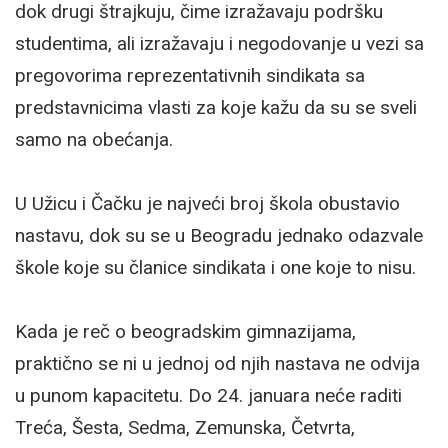
dok drugi štrajkuju, čime izražavaju podršku
studentima, ali izražavaju i negodovanje u vezi sa
pregovorima reprezentativnih sindikata sa
predstavnicima vlasti za koje kažu da su se sveli
samo na obećanja.
U Užicu i Čačku je najveći broj škola obustavio
nastavu, dok su se u Beogradu jednako odazvale
škole koje su članice sindikata i one koje to nisu.
Kada je reč o beogradskim gimnazijama,
praktično se ni u jednoj od njih nastava ne odvija
u punom kapacitetu. Do 24. januara neće raditi
Treća, Šesta, Sedma, Zemunska, Četvrta,