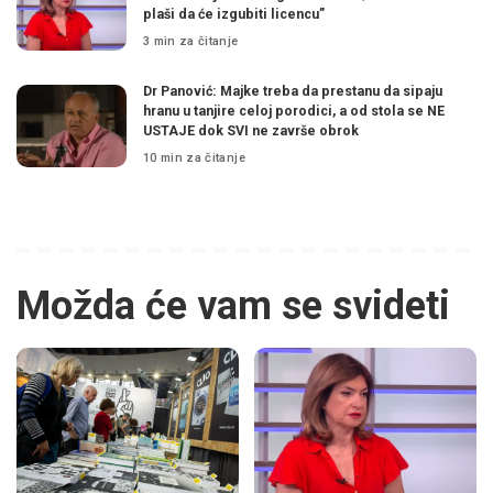
plaši da će izgubiti licencu”
3 min za čitanje
Dr Panović: Majke treba da prestanu da sipaju
hranu u tanjire celoj porodici, a od stola se NE
USTAJE dok SVI ne završe obrok
10 min za čitanje
Možda će vam se svideti