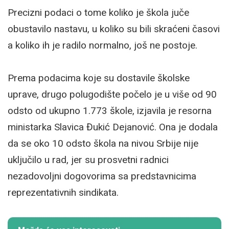
Precizni podaci o tome koliko je škola juče
obustavilo nastavu, u koliko su bili skraćeni časovi
a koliko ih je radilo normalno, još ne postoje.
Prema podacima koje su dostavile školske
uprave, drugo polugodište počelo je u više od 90
odsto od ukupno 1.773 škole, izjavila je resorna
ministarka Slavica Đukić Dejanović. Ona je dodala
da se oko 10 odsto škola na nivou Srbije nije
uključilo u rad, jer su prosvetni radnici
nezadovoljni dogovorima sa predstavnicima
reprezentativnih sindikata.