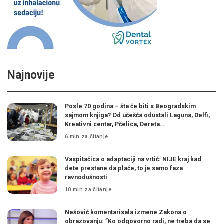
Najnovije
Posle 70 godina – šta će biti s Beogradskim
sajmom knjiga? Od učešća odustali Laguna, Delfi,
Kreativni centar, Pčelica, Dereta…
6 min za čitanje
Vaspitačica o adaptaciji na vrtić: NIJE kraj kad
dete prestane da plače, to je samo faza
ravnodušnosti
10 min za čitanje
Nešović komentarisala izmene Zakona o
obrazovanju: ”Ko odgovorno radi, ne treba da se