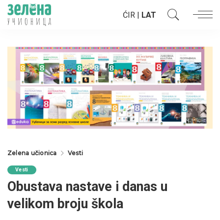
ĆIR
|
LAT
Zelena učionica
Vesti
Vesti
Obustava nastave i danas u
velikom broju škola