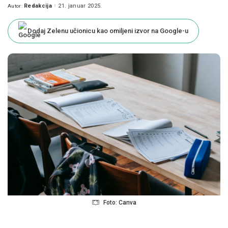
Redakcija
21. januar 2025.
Autor:
Posted
by
Dodaj Zelenu učionicu kao omiljeni izvor na Google-u
Foto: Canva