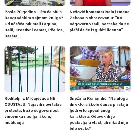
Posle 70 godina – šta će biti s
Nešović komentarisala izmene
Beogradskim sajmom knjiga?
Zakona o obrazovanju: ”Ko
Od učešća odustali Laguna,
odgovorno radi, ne treba da se
Delfi, Kreativni centar, Pčelica,
plaši da će izgubiti licencu”
Dereta…
Roditelji iz Mrčajevaca NE
Snežana Romandić: ”Na ulogu
ODUSTAJU: Najavili novi talas
direktora škole danas pristaju
protesta, traže odgovornost
ljudi vrlo specifičnog
vinovnika nasilja, škole,
karaktera. Oduvek ih je
institucija
postavljala vlast, ali nikad nije
bilo ovako”