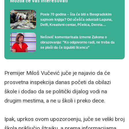
Možda će vas interesovati
Posle 70 godina – šta će biti s Beogradskim
sajmom knjiga? Od učešća odustali Laguna,
Delfi, Kreativni centar, Pčelica, Dereta…
Nešović komentarisala izmene Zakona o
obrazovanju: ”Ko odgovorno radi, ne treba da
se plaši da će izgubiti licencu”
Premijer Miloš Vučević juče je najavio da će
prosvetna inspekcija danas početi da obilazi
škole i dodao da se politički dijalog vodi na
drugim mestima, a ne u školi i preko dece.
Ipak, uprkos ovom upozoroenju, juče se veliki broj
škola priključio štrajku, a prema informacijama